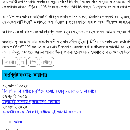
আইনজীবী মহসিন কবির স্বপন ফেসবুক পোস্টে লিখেন, ‘মায়ের সাথে দুগ্ধজাত ১ বছরের শিশু
জেলখানার সামনে দাঁড়িয়ে।’ ভিডিওর ক্যাপশনে তিনি লিখেছেন, ‘দেখুনতো গোলাপি জামা 
আসামিপক্ষের আরেক আইনজীবী রাকিবুল হাসান তামিম বলেন, এজাহারে উল্লেখ করা হয়েছে
মেডিকেল সার্টিফিকেট আদালতে জমা দিয়েছে। তবে সেখানে সাধারণ জখম উল্লেখ করেছেন চ
এ বিষয়ে জেলা কারাগারের ভারপ্রাপ্ত জেলার নুর মোহাম্মদ সোহেল বলেন, আড়াই বছরের শ
এজাহার সূত্রে জানা যায়, মামলার বাদী মাহাতাব উদ্দিন ভূঁইয়া। তিনি পৌরসভার ১নং ওয়া
এতে প্রতিবেশী শিল্পীসহ ১০ জনের নাম উল্লেখ ও অজ্ঞাতপরিচয় পাঁচজনকে আসামি করা হ
যায়। কিন্তু এজাহারে গুরুতর আঘাত উল্লেখ করা হলেও সদর হাসপাতালের দেওয়া মেডিকে
কারাগার
মা
শিশু
লক্ষ্মীপুর
সংশ্লিষ্ট সংবাদ: কারাগার
০২ আগস্ট ২০২৬
বিএনপি নেতা বাশারকে কুপিয়ে হত্যা, বহিষ্কৃত নেতা লেদু কারাগারে
২৭ জুলাই ২০২৬
হত্যাচেষ্টা মামলায় জুলাইযোদ্ধা কারাগারে
২৫ জুলাই ২০২৬
ব্যবসায়ীর কাছে চাঁদা দাবি, বাপ্পীসহ দুই আসামি কারাগারে
আরও