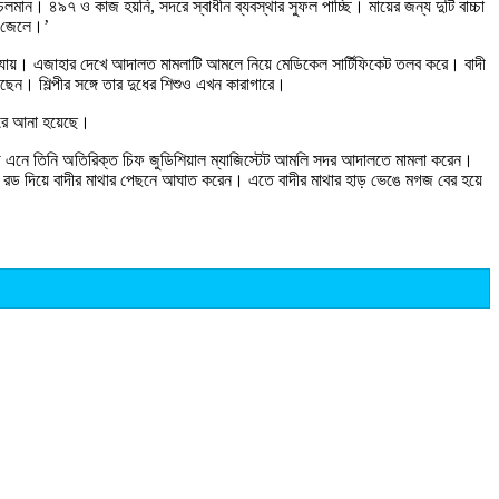
মান। ৪৯৭ ও কাজ হয়নি, সদরে স্বাধীন ব্যবস্থার সুফল পাচ্ছি। মায়ের জন্য দুটি বাচ্চা
ং জেলে।’
ে যায়। এজাহার দেখে আদালত মামলাটি আমলে নিয়ে মেডিকেল সার্টিফিকেট তলব করে। বাদী
। শিল্পীর সঙ্গে তার দুধের শিশুও এখন কারাগারে।
গারে আনা হয়েছে।
ভিযোগ এনে তিনি অতিরিক্ত চিফ জুডিশিয়াল ম্যাজিস্টেট আমলি সদর আদালতে মামলা করেন।
নি রড দিয়ে বাদীর মাথার পেছনে আঘাত করেন। এতে বাদীর মাথার হাড় ভেঙে মগজ বের হয়ে