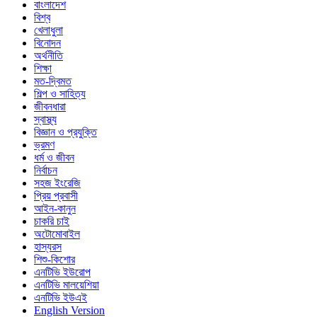
বাংলাদেশ
বিশ্ব
খেলাধুলা
বিনোদন
অর্থনীতি
শিক্ষা
মত-দ্বিমত
শিল্প ও সাহিত্য
জীবনধারা
স্বাস্থ্য
বিজ্ঞান ও প্রযুক্তি
ভ্রমণ
ধর্ম ও জীবন
নির্বাচন
সহজ ইংরেজি
প্রিয় প্রবাসী
আইন-কানুন
চাকরি চাই
অটোমোবাইল
হাস্যরস
শিশু-কিশোর
এনটিভি ইউরোপ
এনটিভি মালয়েশিয়া
এনটিভি ইউএই
English Version