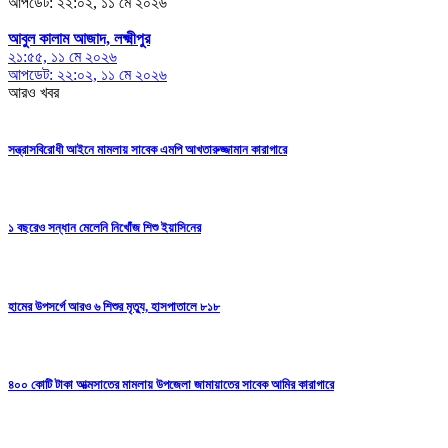
আপডেট: ২২:০২, ১১ মে ২০২৬
আবুল কালাম আজাদ, লক্ষ্মীপুর
২১:৫৫, ১১ মে ২০২৬
আপডেট: ২২:০২, ১১ মে ২০২৬
আরও খবর
সন্ত্রাসবিরোধী আইনে মামলায় সাবেক এমপি আখতারুজ্জামান কারাগারে
১ বছরেও সন্ধান মেলেনি নিখোঁজ শিশু ইয়াসিনের
হামের উপসর্গে আরও ৬ শিশুর মৃত্যু, হাসপাতালে ৮১৮
৪০০ কোটি টাকা আত্মসাতের মামলায় উপজেলা জামায়াতের সাবেক আমির কারাগারে