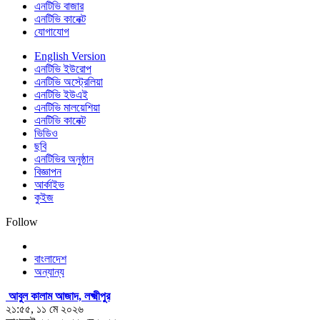
এনটিভি বাজার
এনটিভি কানেক্ট
যোগাযোগ
English Version
এনটিভি ইউরোপ
এনটিভি অস্ট্রেলিয়া
এনটিভি ইউএই
এনটিভি মালয়েশিয়া
এনটিভি কানেক্ট
ভিডিও
ছবি
এনটিভির অনুষ্ঠান
বিজ্ঞাপন
আর্কাইভ
কুইজ
Follow
বাংলাদেশ
অন্যান্য
আবুল কালাম আজাদ, লক্ষ্মীপুর
২১:৫৫, ১১ মে ২০২৬