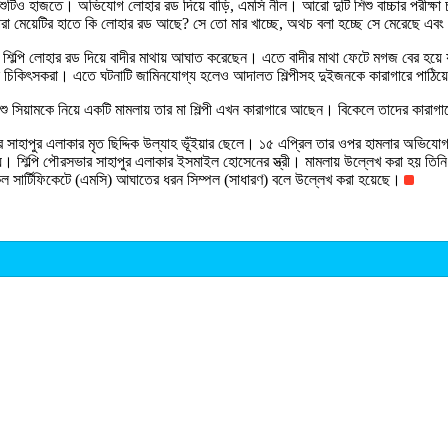
টিও হাজতে। অভিযোগ লোহার রড দিয়ে বাড়ি, এমসি নীল। আরো দুটি শিশু বাচ্চার পরীক্ষা চল
পরা মেয়েটির হাতে কি লোহার রড আছে? সে তো মার খাচ্ছে, অথচ বলা হচ্ছে সে মেরেছে এব
 শিল্পি লোহার রড দিয়ে বাদীর মাথায় আঘাত করেছেন। এতে বাদীর মাথা ফেটে মগজ বের হয়
িকিৎসকরা। এতে ঘটনাটি জামিনযোগ্য হলেও আদালত শিল্পীসহ দুইজনকে কারাগারে পাঠিয়েছেন
িশু সিয়ামকে নিয়ে একটি মামলায় তার মা শিল্পী এখন কারাগারে আছেন। বিকেলে তাদের কারা
র্ডের সাহাপুর এলাকার মৃত ছিদ্দিক উল্যাহ ভূঁইয়ার ছেলে। ১৫ এপ্রিল তার ওপর হামলার অ
য়। শিল্পি পৌরসভার সাহাপুর এলাকার ইসমাইল হোসেনের স্ত্রী। মামলায় উল্লেখ করা হয় তি
ল সার্টিফিকেটে (এমসি) আঘাতের ধরন সিম্পল (সাধারণ) বলে উল্লেখ করা হয়েছে।