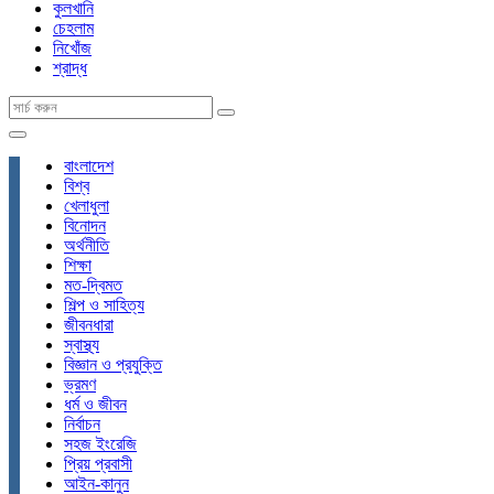
কুলখানি
চেহলাম
নিখোঁজ
শ্রাদ্ধ
বাংলাদেশ
বিশ্ব
খেলাধুলা
বিনোদন
অর্থনীতি
শিক্ষা
মত-দ্বিমত
শিল্প ও সাহিত্য
জীবনধারা
স্বাস্থ্য
বিজ্ঞান ও প্রযুক্তি
ভ্রমণ
ধর্ম ও জীবন
নির্বাচন
সহজ ইংরেজি
প্রিয় প্রবাসী
আইন-কানুন