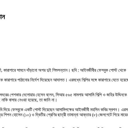
তান
িল্পী, কারাগারে সামনে দাঁড়ানো অপর দুই শিশুসন্তান। ছবি : আইনজীবীর ফেসবুক পোস্ট থেকে
দরের পেশকার দেলোয়ার হেসেন বলেন, সিআর ৫৬৫ মামলায় আসামি শিল্পি ও জহির উদ্দিনকে কা
নাকি বাসায় নেওয়া হয়েছে, তা জানি না।
 ছবি দিয়ে ফেসবুকে একটি পোস্ট দিয়েছেন আসামিপক্ষের আইনজীবী মহসিন কবির স্বপন। এরস
ত্র শিপন হোসেন (১০) ও দ্বিতীয় শ্রেণির ছাত্রী তামান্না আক্তার (৮) জেলগেটে গিয়ে মায়ের অ