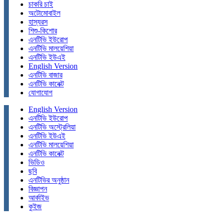
চাকরি চাই
অটোমোবাইল
হাস্যরস
শিশু-কিশোর
এনটিভি ইউরোপ
এনটিভি মালয়েশিয়া
এনটিভি ইউএই
English Version
এনটিভি বাজার
এনটিভি কানেক্ট
যোগাযোগ
English Version
এনটিভি ইউরোপ
এনটিভি অস্ট্রেলিয়া
এনটিভি ইউএই
এনটিভি মালয়েশিয়া
এনটিভি কানেক্ট
ভিডিও
ছবি
এনটিভির অনুষ্ঠান
বিজ্ঞাপন
আর্কাইভ
কুইজ