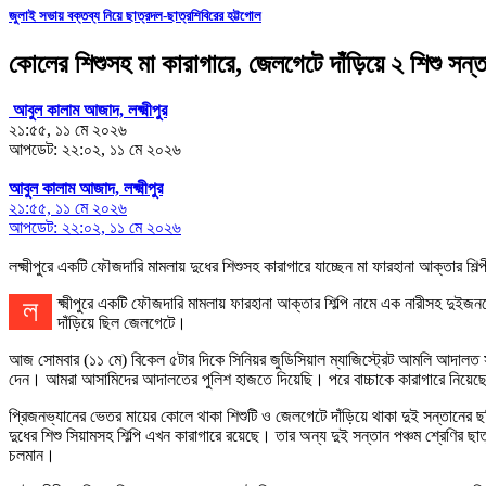
জুলাই সভায় বক্তব্য নিয়ে ছাত্রদল-ছাত্রশিবিরের হট্টগোল
কোলের শিশুসহ মা কারাগারে, জেলগেটে দাঁড়িয়ে ২ শিশু সন্
আবুল কালাম আজাদ, লক্ষ্মীপুর
২১:৫৫, ১১ মে ২০২৬
আপডেট: ২২:০২, ১১ মে ২০২৬
আবুল কালাম আজাদ, লক্ষ্মীপুর
২১:৫৫, ১১ মে ২০২৬
আপডেট: ২২:০২, ১১ মে ২০২৬
লক্ষ্মীপুরে একটি ফৌজদারি মামলায় দুধের শিশুসহ কারাগারে যাচ্ছেন মা ফারহানা আক্তার শ
লক্ষ্মীপুরে একটি ফৌজদারি মামলায় ফারহানা আক্তার শিল্পি নামে এক নারীসহ দুইজনকে কারাগারে পাঠানোর নির্দেশ দিয়েছেন আদালত। এরমধ্যে শিল্পির সঙ্গে কারাগারে যেতে হয়েছে তার দুধের শিশুটিকেও। অন্যদিকে স্কুলড্রেস পরিহিত তার আরও দুই সন্তান গিয়ে
দাঁড়িয়ে ছিল জেলগেটে।
আজ সোমবার (১১ মে) বিকেল ৫টার দিকে সিনিয়র জুডিসিয়াল ম্যাজিস্ট্রেট আমলি আদালত স
দেন। আমরা আসামিদের আদালতের পুলিশ হাজতে দিয়েছি। পরে বাচ্চাকে কারাগারে নিয়েছে 
প্রিজনভ্যানের ভেতর মায়ের কোলে থাকা শিশুটি ও জেলগেটে দাঁড়িয়ে থাকা দুই সন্তানের
দুধের শিশু সিয়ামসহ শিল্পি এখন কারাগারে রয়েছে। তার অন্য দুই সন্তান পঞ্চম শ্রেণির ছা
চলমান।