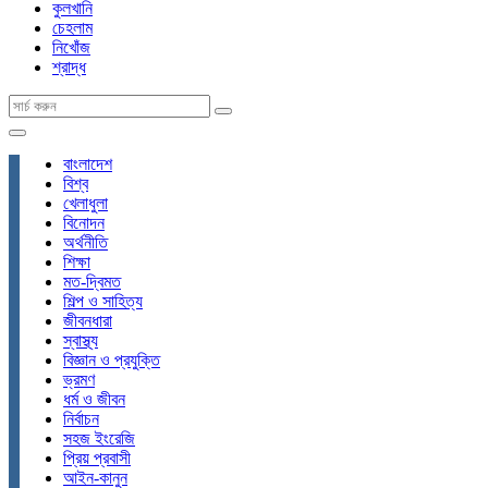
কুলখানি
চেহলাম
নিখোঁজ
শ্রাদ্ধ
বাংলাদেশ
বিশ্ব
খেলাধুলা
বিনোদন
অর্থনীতি
শিক্ষা
মত-দ্বিমত
শিল্প ও সাহিত্য
জীবনধারা
স্বাস্থ্য
বিজ্ঞান ও প্রযুক্তি
ভ্রমণ
ধর্ম ও জীবন
নির্বাচন
সহজ ইংরেজি
প্রিয় প্রবাসী
আইন-কানুন