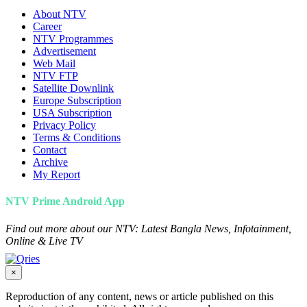
About NTV
Career
NTV Programmes
Advertisement
Web Mail
NTV FTP
Satellite Downlink
Europe Subscription
USA Subscription
Privacy Policy
Terms & Conditions
Contact
Archive
My Report
NTV Prime Android App
Find out more about our NTV: Latest Bangla News, Infotainment,
Online & Live TV
×
Reproduction of any content, news or article published on this