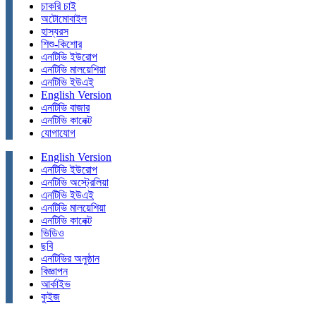
চাকরি চাই
অটোমোবাইল
হাস্যরস
শিশু-কিশোর
এনটিভি ইউরোপ
এনটিভি মালয়েশিয়া
এনটিভি ইউএই
English Version
এনটিভি বাজার
এনটিভি কানেক্ট
যোগাযোগ
English Version
এনটিভি ইউরোপ
এনটিভি অস্ট্রেলিয়া
এনটিভি ইউএই
এনটিভি মালয়েশিয়া
এনটিভি কানেক্ট
ভিডিও
ছবি
এনটিভির অনুষ্ঠান
বিজ্ঞাপন
আর্কাইভ
কুইজ