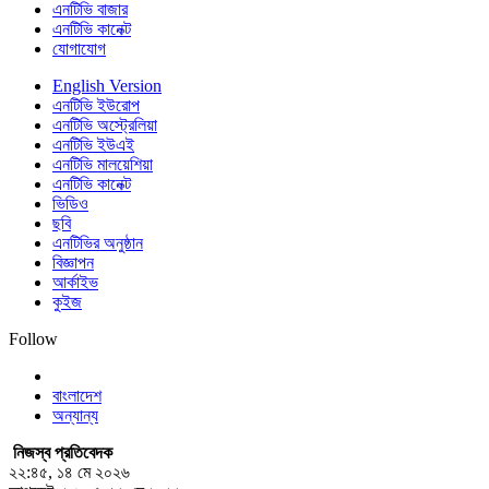
এনটিভি বাজার
এনটিভি কানেক্ট
যোগাযোগ
English Version
এনটিভি ইউরোপ
এনটিভি অস্ট্রেলিয়া
এনটিভি ইউএই
এনটিভি মালয়েশিয়া
এনটিভি কানেক্ট
ভিডিও
ছবি
এনটিভির অনুষ্ঠান
বিজ্ঞাপন
আর্কাইভ
কুইজ
Follow
বাংলাদেশ
অন্যান্য
নিজস্ব প্রতিবেদক
২২:৪৫, ১৪ মে ২০২৬