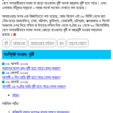
বেগে অস্থায়ীভাবে দমকা বা ঝড়ো হাওয়াসহ বৃষ্টি অথবা বজ্রসহ বৃষ্টি হতে পারে। এসব
এলাকার নদীবন্দর সমূহকে ১ নম্বর সতর্ক সংকেত দেখাতে বলা হয়েছে।
আবহাওয়ার অপর এক বিজ্ঞপ্তিতে বলা হয়েছে, আজ বিকেল ৩টা ৩০ মিনিট থেকে রাত
১টার মধ্যে ময়মনসিংহ, ঢাকা, বরিশাল, কুমিল্লা, নোয়াখালী, চট্টগ্রাম, কক্সবাজার ও সিলেট
অঞ্চলের ওপর দিয়ে পশ্চিম বা উত্তর-পশ্চিম দিক থেকে ঘণ্টায় ৪৫ থেকে ৬০ কিলোমিটার
বেগে অস্থায়ীভাবে দমকা অথবা ঝোড়ো হাওয়াসহ বৃষ্টি বা বজ্রবৃষ্টি হওয়ার সম্ভাবনা
রয়েছে।
বৃষ্টি
আবহাওয়া
আবহাওয়ার পূর্বাভাস
ঝড়
সমুদ্রে লঘুচাপ
সংশ্লিষ্ট সংবাদ: বৃষ্টি
০৬ আগস্ট ২০২৬
সকালের মধ্যে ঝড়-বৃষ্টি হতে পারে যেসব অঞ্চলে
০৬ আগস্ট ২০২৬
আগামী ৫ দিন ভারি বৃষ্টি হতে পারে যেসব অঞ্চলে
০৬ আগস্ট ২০২৬
আগামী ২৪ ঘণ্টায় ভারি বৃষ্টি হতে পারে যেসব অঞ্চলে
আরও
সর্বাধিক পঠিত
কৃষিজমি রক্ষায় রূপগঞ্জ থানার সামনে মানববন্ধন