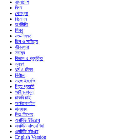
বাংলাদেশ
বিশ্ব
খেলাধুলা
বিনোদন
অর্থনীতি
শিক্ষা
মত-দ্বিমত
শিল্প ও সাহিত্য
জীবনধারা
স্বাস্থ্য
বিজ্ঞান ও প্রযুক্তি
ভ্রমণ
ধর্ম ও জীবন
নির্বাচন
সহজ ইংরেজি
প্রিয় প্রবাসী
আইন-কানুন
চাকরি চাই
অটোমোবাইল
হাস্যরস
শিশু-কিশোর
এনটিভি ইউরোপ
এনটিভি মালয়েশিয়া
এনটিভি ইউএই
English Version