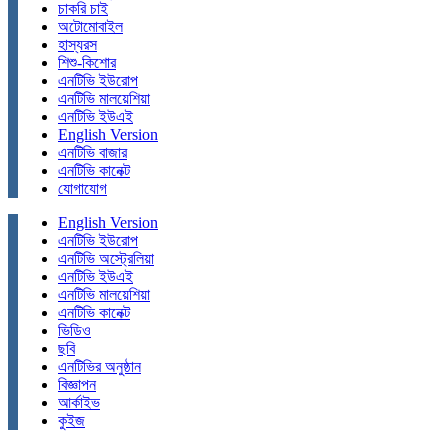
চাকরি চাই
অটোমোবাইল
হাস্যরস
শিশু-কিশোর
এনটিভি ইউরোপ
এনটিভি মালয়েশিয়া
এনটিভি ইউএই
English Version
এনটিভি বাজার
এনটিভি কানেক্ট
যোগাযোগ
English Version
এনটিভি ইউরোপ
এনটিভি অস্ট্রেলিয়া
এনটিভি ইউএই
এনটিভি মালয়েশিয়া
এনটিভি কানেক্ট
ভিডিও
ছবি
এনটিভির অনুষ্ঠান
বিজ্ঞাপন
আর্কাইভ
কুইজ