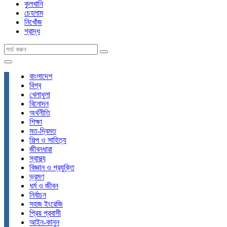
কুলখানি
চেহলাম
নিখোঁজ
শ্রাদ্ধ
বাংলাদেশ
বিশ্ব
খেলাধুলা
বিনোদন
অর্থনীতি
শিক্ষা
মত-দ্বিমত
শিল্প ও সাহিত্য
জীবনধারা
স্বাস্থ্য
বিজ্ঞান ও প্রযুক্তি
ভ্রমণ
ধর্ম ও জীবন
নির্বাচন
সহজ ইংরেজি
প্রিয় প্রবাসী
আইন-কানুন