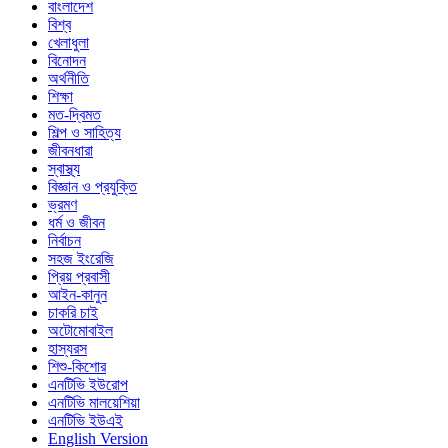
বাংলাদেশ
বিশ্ব
খেলাধুলা
বিনোদন
অর্থনীতি
শিক্ষা
মত-দ্বিমত
শিল্প ও সাহিত্য
জীবনধারা
স্বাস্থ্য
বিজ্ঞান ও প্রযুক্তি
ভ্রমণ
ধর্ম ও জীবন
নির্বাচন
সহজ ইংরেজি
প্রিয় প্রবাসী
আইন-কানুন
চাকরি চাই
অটোমোবাইল
হাস্যরস
শিশু-কিশোর
এনটিভি ইউরোপ
এনটিভি মালয়েশিয়া
এনটিভি ইউএই
English Version