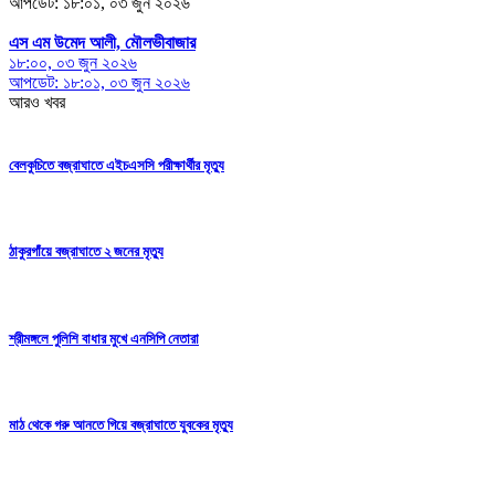
আপডেট: ১৮:০১, ০৩ জুন ২০২৬
এস এম উমেদ আলী, মৌলভীবাজার
১৮:০০, ০৩ জুন ২০২৬
আপডেট: ১৮:০১, ০৩ জুন ২০২৬
আরও খবর
বেলকুচিতে বজ্রাঘাতে এইচএসসি পরীক্ষার্থীর মৃত্যু
ঠাকুরগাঁয়ে বজ্রাঘাতে ২ জনের মৃত্যু
শ্রীমঙ্গলে পুলিশি বাধার মুখে এনসিপি নেতারা
মাঠ থেকে গরু আনতে গিয়ে বজ্রাঘাতে যুবকের মৃত্যু