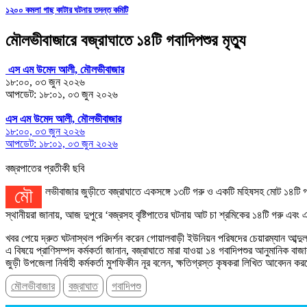
১২০০ কমলা গাছ কাটার ঘটনায় তদন্ত কমিটি
মৌলভীবাজারে বজ্রাঘাতে ১৪টি গবাদিপশুর মৃত্যু
এস এম উমেদ আলী, মৌলভীবাজার
১৮:০০, ০৩ জুন ২০২৬
আপডেট: ১৮:০১, ০৩ জুন ২০২৬
এস এম উমেদ আলী, মৌলভীবাজার
১৮:০০, ০৩ জুন ২০২৬
আপডেট: ১৮:০১, ০৩ জুন ২০২৬
বজ্রপাতের প্রতীকী ছবি
মৌলভীবাজার জুড়ীতে বজ্রাঘাতে একসঙ্গে ১৩টি গরু ও একটি মহিষসহ মোট ১৪টি
স্থানীয়রা জানায়, আজ দুপুরে ‘বজ্রসহ বৃষ্টিপাতের ঘটনায় আট চা শ্রমিকের ১৪টি গরু এ
খবর পেয়ে দ্রুত ঘটনাস্থল পরিদর্শন করেন গোয়ালবাড়ী ইউনিয়ন পরিষদের চেয়ারম্যান আব্দুল 
এ বিষয়ে প্রাণিসম্পদ কর্মকর্তা জানান, বজ্রাঘাতে মারা যাওয়া ১৪ গবাদিপশুর আনুমানিক ব
জুড়ী উপজেলা নির্বাহী কর্মকর্তা মুশফিকীন নূর বলেন, ক্ষতিগ্রস্ত কৃষকরা লিখিত আবেদ
মৌলভীবাজার
বজ্রাঘাত
গবাদিপশু