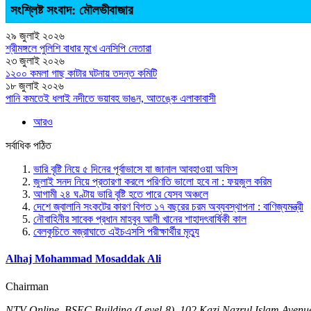
সংশ্লিষ্ট সংবাদ: মৌলভীবাজার
২৯ জুলাই ২০২৬
শ্রীমঙ্গলে পুলিশি বাধার মুখে এনসিপি নেতারা
২৩ জুলাই ২০২৬
১২০০ কমলা গাছ কাটার ঘটনায় তদন্ত কমিটি
১৮ জুলাই ২০২৬
পানি কমতেই ধলাই নদীতে ভয়াবহ ভাঙন, আতঙ্কে এলাকাবাসী
আরও
সর্বাধিক পঠিত
ভারি বৃষ্টি নিয়ে ৫ দিনের পূর্বাভাসে যা জানাল আবহাওয়া অফিস
জুলাই সনদ নিয়ে প্রতারণা করলে পরিণতি ভালো হবে না : ফয়জুল করিম
আগামী ২৪ ঘণ্টায় ভারি বৃষ্টি হতে পারে যেসব অঞ্চলে
দেশে জ্বালানি সংকটের কারণ বিগত ১৭ বছরের চরম অব্যবস্থাপনা : বাণিজ্যমন্ত্রী
নৌবাহিনীর সাবেক প্রধান মাহবুব আলী খানের শাহাদৎবার্ষিকী কাল
বেলকুচিতে বজ্রাঘাতে এইচএসসি পরীক্ষার্থীর মৃত্যু
Alhaj Mohammad Mosaddak Ali
Chairman
NTV Online, BSEC Building (Level-8), 102 Kazi Nazrul Islam Ave