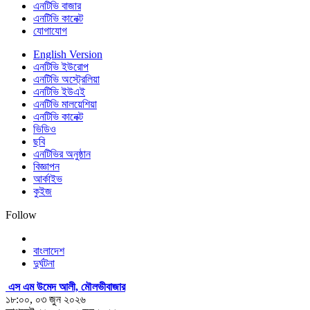
এনটিভি বাজার
এনটিভি কানেক্ট
যোগাযোগ
English Version
এনটিভি ইউরোপ
এনটিভি অস্ট্রেলিয়া
এনটিভি ইউএই
এনটিভি মালয়েশিয়া
এনটিভি কানেক্ট
ভিডিও
ছবি
এনটিভির অনুষ্ঠান
বিজ্ঞাপন
আর্কাইভ
কুইজ
Follow
বাংলাদেশ
দুর্ঘটনা
এস এম উমেদ আলী, মৌলভীবাজার
১৮:০০, ০৩ জুন ২০২৬