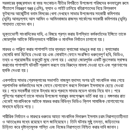
সরকারের কৃচ্ছ্রসাধন বা ব্যয় সংকোচন নীতির বিপরীতে উপজেলা পরিষদের কনফারেন্স রুমে
শীতাতপ নিয়ন্ত্রণ যন্ত্র (এসি), ফ্যান ও লাইট চালিয়ে বহিরাগতদের নিয়ে বিশ্বকাপ
ফুটবলের আর্জেন্টিনা বনাম মিসরের খেলা দেখছেন সাভার উপজেলার সহকারী কমিশনার
(ভূমি) আবদুল্লাহ আল আমিন ও আমিনবাজার রাজস্ব সার্কেলের সহকারী কমিশনার (ভূমি)
শাহাদাত হোসেন খান।
ভুক্তভোগী সাংবাদিকের দাবি, এ বিষয়ে প্রশ্ন করায় উপস্থিত কর্মকর্তাদের ইঙ্গিতে তাকে
জোরপূর্বক আটকে বিভিন্নভাবে শারীরিক ও মানসিক নির্যাতন চালানো হয়।
মারধর ও লাঞ্ছিত করার পাশাপাশি তার ব্যবহৃত ক্যামেরা ভাঙচুর করা হয়। ক্যামেরার
মেমোরি কার্ড ছিনিয়ে নেওয়া হয় এবং মোবাইল ফোনে সংরক্ষিত গুরুত্বপূর্ণ ছবি, ভিডিও,
তথ্য ও প্রয়োজনীয় ডকুমেন্ট মুছে ফেলা হয়। এছাড়া জোরপূর্বক একটি মুচলেকায় স্বাক্ষর
করানোর পাশাপাশি ঘটনাটি প্রকাশ করলে তার বিরুদ্ধে মামলা দেওয়া হবে এবং প্রাণনাশের
হুমকি দেওয়া হয়।
একপর্যায়ে সাভার প্রেসক্লাবের সভাপতি নাজমুল হুদাসহ অপর দুই সাংবাদিক খবর পেয়ে
প্রশাসনিক কর্মকর্তাদের সঙ্গে ফোনে যোগাযোগ করলে দিদারুল ইসলামকে ছেড়ে দেওয়া
হয়। পরে সহকর্মীরা তাকে উদ্ধার করে প্রথমে সাভার মডেল থানায় নিয়ে যান। পরে
পুলিশের পরামর্শে তাকে সাভার উপজেলা স্বাস্থ্য কমপ্লেক্সে ভর্তি করা হয়। মঙ্গলবার রাত
থেকেই সাংবাদিককে আটকে মারধর করার বিভিন্ন ভিডিও ক্লিপ সামাজিক যোগাযোগের
মাধ্যমে ছড়িয়ে পড়ে।
শারীরিক নির্যাতন ও মারধরে গুরুতর আহত সাংবাদিক দিদারুল ইসলাম চরম নিরাপত্তাহীনতা
ও আতঙ্কের মধ্যে রয়েছেন বলে জানিয়েছেন। তিনি ঘটনার সুষ্ঠু তদন্ত, জড়িতদের
চিহ্নিত করে দৃষ্টান্তমূলক শাস্তি এবং নিজের নিরাপত্তা নিশ্চিত করার দাবি জানান।