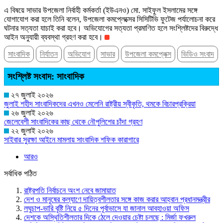
এ বিষয়ে সাভার উপজেলা নির্বাহী কর্মকর্তা (ইউএনও) মো. সাইফুল ইসলামের সঙ্গে
যোগাযোগ করা হলে তিনি বলেন, উপজেলা কমপ্লেক্সের সিসিটিভি ফুটেজ পর্যালোচনা করে
ঘটনার সত্যতা যাচাই করা হবে। অভিযোগের সত্যতা প্রমাণিত হলে সংশ্লিষ্টদের বিরুদ্ধে
আইন অনুযায়ী ব্যবস্থা গ্রহণ করা হবে।
সাংবাদিক
নির্যাতন
অভিযোগ
সাভার
উপজেলা কমপ্লেক্স
ভিডিও সংবাদ
সংশ্লিষ্ট সংবাদ: সাংবাদিক
২৭ জুলাই ২০২৬
জুলাই শহীদ সাংবাদিকদের এখনও মেলেনি রাষ্ট্রীয় স্বীকৃতি, থমকে বিচারপ্রক্রিয়া
২৬ জুলাই ২০২৬
জেলেবেশী সাংবাদিকের কাছ থেকে নৌপুলিশের চাঁদা গ্রহণ
২২ জুলাই ২০২৬
সাইবার সুরক্ষা আইনে মামলায় সাংবাদিক শফিক কারাগারে
আরও
সর্বাধিক পঠিত
রাষ্ট্রপতি নির্বাচনে অংশ নেবে জামায়াত
দেশ ও মানুষের কল্যাণে দায়িত্বশীলতার সঙ্গে কাজ করার আহ্বান প্রধানমন্ত্রীর
লঘুচাপ-ভারি বৃষ্টি নিয়ে ৫ দিনের পূর্বাভাসে যা জানাল আবহাওয়া অফিস
দেশকে অস্থিতিশীলতার দিকে ঠেলে দেওয়ার চেষ্টা চলছে : মির্জা ফখরুল