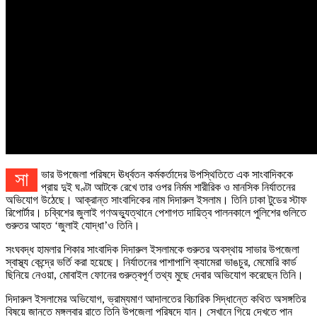
সাভার উপজেলা পরিষদে ঊর্ধ্বতন কর্মকর্তাদের উপস্থিতিতে এক সাংবাদিককে
প্রায় দুই ঘণ্টা আটকে রেখে তার ওপর নির্মম শারীরিক ও মানসিক নির্যাতনের
অভিযোগ উঠেছে। আক্রান্ত সাংবাদিকের নাম দিদারুল ইসলাম। তিনি ঢাকা টুডের স্টাফ
রিপোর্টার। চব্বিশের জুলাই গণঅভ্যুত্থানে পেশাগত দায়িত্ব পালনকালে পুলিশের গুলিতে
গুরুতর আহত ‘জুলাই যোদ্ধা’ও তিনি।
সংঘবদ্ধ হামলার শিকার সাংবাদিক দিদারুল ইসলামকে গুরুতর অবস্থায় সাভার উপজেলা
স্বাস্থ্য কেন্দ্রে ভর্তি করা হয়েছে। নির্যাতনের পাশাপাশি ক্যামেরা ভাঙচুর, মেমোরি কার্ড
ছিনিয়ে নেওয়া, মোবাইল ফোনের গুরুত্বপূর্ণ তথ্য মুছে দেবার অভিযোগ করেছেন তিনি।
দিদারুল ইসলামের অভিযোগ, ভ্রাম্যমাণ আদালতের বিচারিক সিদ্ধান্তে কথিত অসঙ্গতির
বিষয়ে জানতে মঙ্গলবার রাতে তিনি উপজেলা পরিষদে যান। সেখানে গিয়ে দেখতে পান