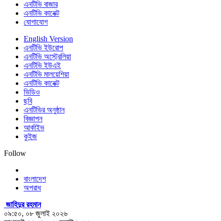
এনটিভি বাজার
এনটিভি কানেক্ট
যোগাযোগ
English Version
এনটিভি ইউরোপ
এনটিভি অস্ট্রেলিয়া
এনটিভি ইউএই
এনটিভি মালয়েশিয়া
এনটিভি কানেক্ট
ভিডিও
ছবি
এনটিভির অনুষ্ঠান
বিজ্ঞাপন
আর্কাইভ
কুইজ
Follow
বাংলাদেশ
অপরাধ
জাহিদুর রহমান
০৯:৫০, ০৮ জুলাই ২০২৬