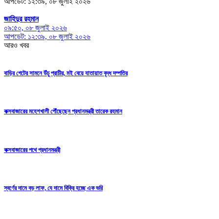
আপডেট: ১২:৩৯, ০৮ জুলাই ২০২৬
জাহিদুর রহমান
০৯:৫০, ০৮ জুলাই ২০২৬
আপডেট: ১২:৩৯, ০৮ জুলাই ২০২৬
আরও খবর
বাড়ির গেটের সামনে উঁচু প্রাচীর, মই বেয়ে যাতায়াত বৃদ্ধ দম্পতির
কক্সবাজারের মহেশখালী পৌঁছেছেন প্রধানমন্ত্রী তারেক রহমান
কক্সবাজারের পথে প্রধানমন্ত্রী
স্বর্ণের দামে বড় লাফ, যে দামে বিক্রি হচ্ছে এক ভরি