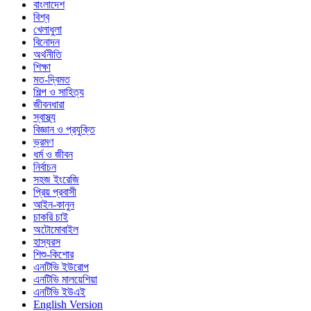
বাংলাদেশ
বিশ্ব
খেলাধুলা
বিনোদন
অর্থনীতি
শিক্ষা
মত-দ্বিমত
শিল্প ও সাহিত্য
জীবনধারা
স্বাস্থ্য
বিজ্ঞান ও প্রযুক্তি
ভ্রমণ
ধর্ম ও জীবন
নির্বাচন
সহজ ইংরেজি
প্রিয় প্রবাসী
আইন-কানুন
চাকরি চাই
অটোমোবাইল
হাস্যরস
শিশু-কিশোর
এনটিভি ইউরোপ
এনটিভি মালয়েশিয়া
এনটিভি ইউএই
English Version