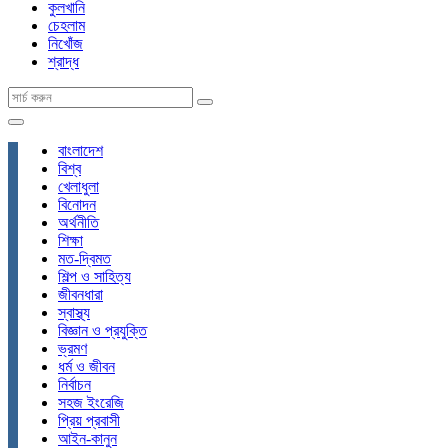
কুলখানি
চেহলাম
নিখোঁজ
শ্রাদ্ধ
বাংলাদেশ
বিশ্ব
খেলাধুলা
বিনোদন
অর্থনীতি
শিক্ষা
মত-দ্বিমত
শিল্প ও সাহিত্য
জীবনধারা
স্বাস্থ্য
বিজ্ঞান ও প্রযুক্তি
ভ্রমণ
ধর্ম ও জীবন
নির্বাচন
সহজ ইংরেজি
প্রিয় প্রবাসী
আইন-কানুন