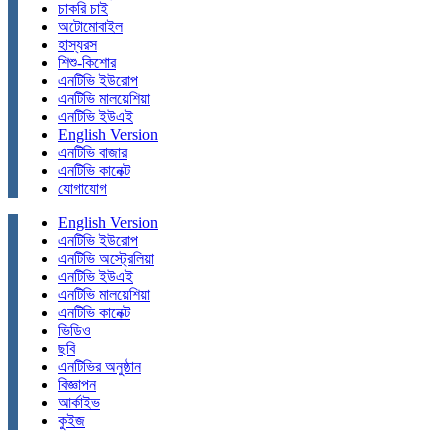
চাকরি চাই
অটোমোবাইল
হাস্যরস
শিশু-কিশোর
এনটিভি ইউরোপ
এনটিভি মালয়েশিয়া
এনটিভি ইউএই
English Version
এনটিভি বাজার
এনটিভি কানেক্ট
যোগাযোগ
English Version
এনটিভি ইউরোপ
এনটিভি অস্ট্রেলিয়া
এনটিভি ইউএই
এনটিভি মালয়েশিয়া
এনটিভি কানেক্ট
ভিডিও
ছবি
এনটিভির অনুষ্ঠান
বিজ্ঞাপন
আর্কাইভ
কুইজ