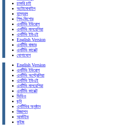
চাকরি চাই
অটোমোবাইল
হাস্যরস
শিশু-কিশোর
এনটিভি ইউরোপ
এনটিভি মালয়েশিয়া
এনটিভি ইউএই
English Version
এনটিভি বাজার
এনটিভি কানেক্ট
যোগাযোগ
English Version
এনটিভি ইউরোপ
এনটিভি অস্ট্রেলিয়া
এনটিভি ইউএই
এনটিভি মালয়েশিয়া
এনটিভি কানেক্ট
ভিডিও
ছবি
এনটিভির অনুষ্ঠান
বিজ্ঞাপন
আর্কাইভ
কুইজ