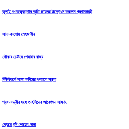
জুলাই গণঅভ্যুত্থান স্মৃতি জাদুঘর উদ্বোধন করলেন প্রধানমন্ত্রী
সাদা-কালোয় মেহজাবীন
নৌকার ঢেউয়ে পেয়ারার রাজ্য
নিউইয়র্কে সাফা কবিরের ঝলমলে সন্ধ্যা
প্রধানমন্ত্রীর সঙ্গে তাহসিনের আবেগঘন সাক্ষাৎ
ফ্রেমে বন্দি শোয়েব-সানা