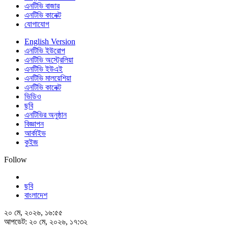
এনটিভি বাজার
এনটিভি কানেক্ট
যোগাযোগ
English Version
এনটিভি ইউরোপ
এনটিভি অস্ট্রেলিয়া
এনটিভি ইউএই
এনটিভি মালয়েশিয়া
এনটিভি কানেক্ট
ভিডিও
ছবি
এনটিভির অনুষ্ঠান
বিজ্ঞাপন
আর্কাইভ
কুইজ
Follow
ছবি
বাংলাদেশ
২০ মে, ২০২৬, ১৬:৫৫
আপডেট: ২০ মে, ২০২৬, ১৭:৩২