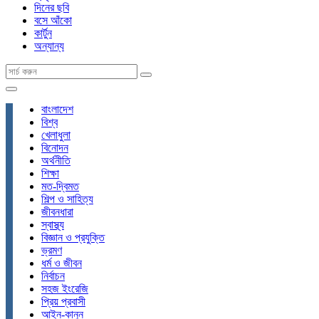
দিনের ছবি
বসে আঁকো
কার্টুন
অন্যান্য
বাংলাদেশ
বিশ্ব
খেলাধুলা
বিনোদন
অর্থনীতি
শিক্ষা
মত-দ্বিমত
শিল্প ও সাহিত্য
জীবনধারা
স্বাস্থ্য
বিজ্ঞান ও প্রযুক্তি
ভ্রমণ
ধর্ম ও জীবন
নির্বাচন
সহজ ইংরেজি
প্রিয় প্রবাসী
আইন-কানুন