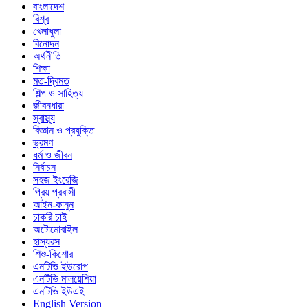
বাংলাদেশ
বিশ্ব
খেলাধুলা
বিনোদন
অর্থনীতি
শিক্ষা
মত-দ্বিমত
শিল্প ও সাহিত্য
জীবনধারা
স্বাস্থ্য
বিজ্ঞান ও প্রযুক্তি
ভ্রমণ
ধর্ম ও জীবন
নির্বাচন
সহজ ইংরেজি
প্রিয় প্রবাসী
আইন-কানুন
চাকরি চাই
অটোমোবাইল
হাস্যরস
শিশু-কিশোর
এনটিভি ইউরোপ
এনটিভি মালয়েশিয়া
এনটিভি ইউএই
English Version