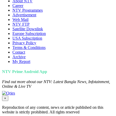
About NTV
Career
NTV Programmes
Advertisement
Web Mail
NTV FTP
Satellite Downlink
Europe Subscription
USA Subscription
Privacy Policy
Terms & Conditions
Contact
Archive
My Report
NTV Prime Android App
Find out more about our NTV: Latest Bangla News, Infotainment,
Online & Live TV
×
Reproduction of any content, news or article published on this
website is strictly prohibited. All rights reserved