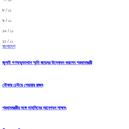
৮ /
১১
৯ /
১১
১০ /
১১
১১ /
১১
বাংলাদেশ
জুলাই গণঅভ্যুত্থান স্মৃতি জাদুঘর উদ্বোধন করলেন প্রধানমন্ত্রী
নৌকার ঢেউয়ে পেয়ারার রাজ্য
প্রধানমন্ত্রীর সঙ্গে তাহসিনের আবেগঘন সাক্ষাৎ