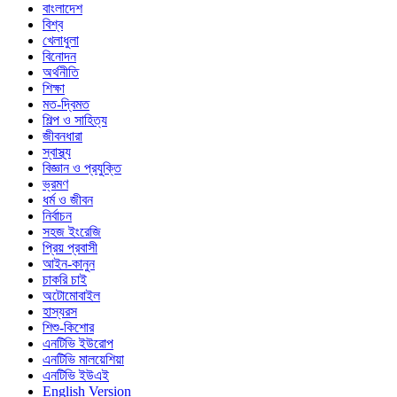
বাংলাদেশ
বিশ্ব
খেলাধুলা
বিনোদন
অর্থনীতি
শিক্ষা
মত-দ্বিমত
শিল্প ও সাহিত্য
জীবনধারা
স্বাস্থ্য
বিজ্ঞান ও প্রযুক্তি
ভ্রমণ
ধর্ম ও জীবন
নির্বাচন
সহজ ইংরেজি
প্রিয় প্রবাসী
আইন-কানুন
চাকরি চাই
অটোমোবাইল
হাস্যরস
শিশু-কিশোর
এনটিভি ইউরোপ
এনটিভি মালয়েশিয়া
এনটিভি ইউএই
English Version