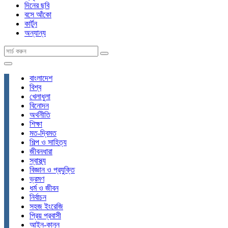
দিনের ছবি
বসে আঁকো
কার্টুন
অন্যান্য
বাংলাদেশ
বিশ্ব
খেলাধুলা
বিনোদন
অর্থনীতি
শিক্ষা
মত-দ্বিমত
শিল্প ও সাহিত্য
জীবনধারা
স্বাস্থ্য
বিজ্ঞান ও প্রযুক্তি
ভ্রমণ
ধর্ম ও জীবন
নির্বাচন
সহজ ইংরেজি
প্রিয় প্রবাসী
আইন-কানুন