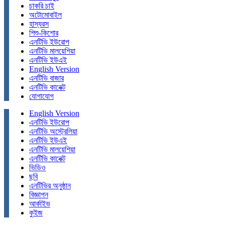
চাকরি চাই
অটোমোবাইল
হাস্যরস
শিশু-কিশোর
এনটিভি ইউরোপ
এনটিভি মালয়েশিয়া
এনটিভি ইউএই
English Version
এনটিভি বাজার
এনটিভি কানেক্ট
যোগাযোগ
English Version
এনটিভি ইউরোপ
এনটিভি অস্ট্রেলিয়া
এনটিভি ইউএই
এনটিভি মালয়েশিয়া
এনটিভি কানেক্ট
ভিডিও
ছবি
এনটিভির অনুষ্ঠান
বিজ্ঞাপন
আর্কাইভ
কুইজ