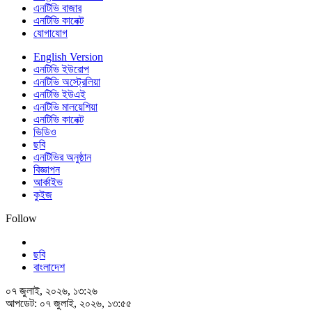
এনটিভি বাজার
এনটিভি কানেক্ট
যোগাযোগ
English Version
এনটিভি ইউরোপ
এনটিভি অস্ট্রেলিয়া
এনটিভি ইউএই
এনটিভি মালয়েশিয়া
এনটিভি কানেক্ট
ভিডিও
ছবি
এনটিভির অনুষ্ঠান
বিজ্ঞাপন
আর্কাইভ
কুইজ
Follow
ছবি
বাংলাদেশ
০৭ জুলাই, ২০২৬, ১৩:২৬
আপডেট: ০৭ জুলাই, ২০২৬, ১৩:৫৫