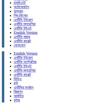
চাকরি চাই
অটোমোবাইল
হাস্যরস
শিশু-কিশোর
এনটিভি ইউরোপ
এনটিভি মালয়েশিয়া
এনটিভি ইউএই
English Version
এনটিভি বাজার
এনটিভি কানেক্ট
যোগাযোগ
English Version
এনটিভি ইউরোপ
এনটিভি অস্ট্রেলিয়া
এনটিভি ইউএই
এনটিভি মালয়েশিয়া
এনটিভি কানেক্ট
ভিডিও
ছবি
এনটিভির অনুষ্ঠান
বিজ্ঞাপন
আর্কাইভ
কুইজ