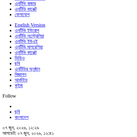
এনটিভি বাজার
এনটিভি কানেক্ট
যোগাযোগ
English Version
এনটিভি ইউরোপ
এনটিভি অস্ট্রেলিয়া
এনটিভি ইউএই
এনটিভি মালয়েশিয়া
এনটিভি কানেক্ট
ভিডিও
ছবি
এনটিভির অনুষ্ঠান
বিজ্ঞাপন
আর্কাইভ
কুইজ
Follow
ছবি
বাংলাদেশ
০৭ জুন, ২০২৬, ১২:২৯
আপডেট: ০৭ জুন, ২০২৬, ১২:৪১