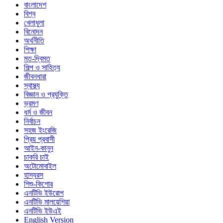
বাংলাদেশ
বিশ্ব
খেলাধুলা
বিনোদন
অর্থনীতি
শিক্ষা
মত-দ্বিমত
শিল্প ও সাহিত্য
জীবনধারা
স্বাস্থ্য
বিজ্ঞান ও প্রযুক্তি
ভ্রমণ
ধর্ম ও জীবন
নির্বাচন
সহজ ইংরেজি
প্রিয় প্রবাসী
আইন-কানুন
চাকরি চাই
অটোমোবাইল
হাস্যরস
শিশু-কিশোর
এনটিভি ইউরোপ
এনটিভি মালয়েশিয়া
এনটিভি ইউএই
English Version