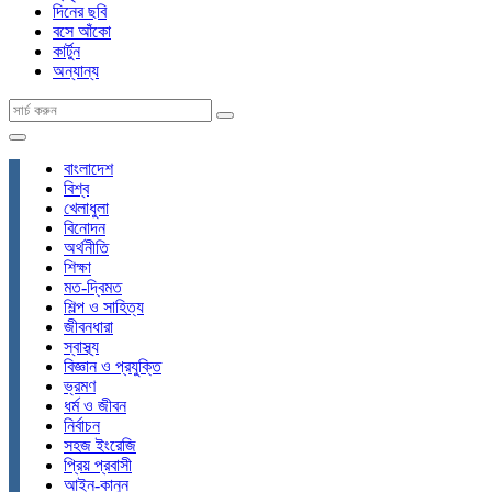
দিনের ছবি
বসে আঁকো
কার্টুন
অন্যান্য
বাংলাদেশ
বিশ্ব
খেলাধুলা
বিনোদন
অর্থনীতি
শিক্ষা
মত-দ্বিমত
শিল্প ও সাহিত্য
জীবনধারা
স্বাস্থ্য
বিজ্ঞান ও প্রযুক্তি
ভ্রমণ
ধর্ম ও জীবন
নির্বাচন
সহজ ইংরেজি
প্রিয় প্রবাসী
আইন-কানুন