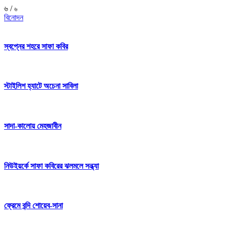
৬ /
৬
বিনোদন
স্বপ্নের শহরে সাফা কবির
স্টাইলিশ হ্যাটে অচেনা সাবিলা
সাদা-কালোয় মেহজাবীন
নিউইয়র্কে সাফা কবিরের ঝলমলে সন্ধ্যা
ফ্রেমে বন্দি শোয়েব-সানা