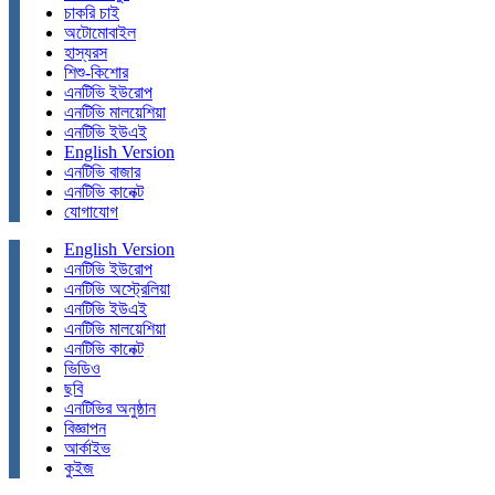
চাকরি চাই
অটোমোবাইল
হাস্যরস
শিশু-কিশোর
এনটিভি ইউরোপ
এনটিভি মালয়েশিয়া
এনটিভি ইউএই
English Version
এনটিভি বাজার
এনটিভি কানেক্ট
যোগাযোগ
English Version
এনটিভি ইউরোপ
এনটিভি অস্ট্রেলিয়া
এনটিভি ইউএই
এনটিভি মালয়েশিয়া
এনটিভি কানেক্ট
ভিডিও
ছবি
এনটিভির অনুষ্ঠান
বিজ্ঞাপন
আর্কাইভ
কুইজ