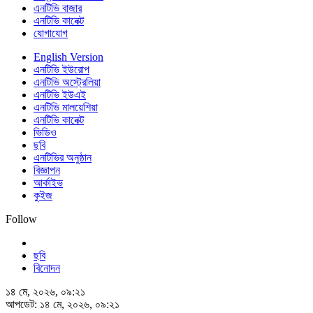
এনটিভি বাজার
এনটিভি কানেক্ট
যোগাযোগ
English Version
এনটিভি ইউরোপ
এনটিভি অস্ট্রেলিয়া
এনটিভি ইউএই
এনটিভি মালয়েশিয়া
এনটিভি কানেক্ট
ভিডিও
ছবি
এনটিভির অনুষ্ঠান
বিজ্ঞাপন
আর্কাইভ
কুইজ
Follow
ছবি
বিনোদন
১৪ মে, ২০২৬, ০৯:২১
আপডেট: ১৪ মে, ২০২৬, ০৯:২১