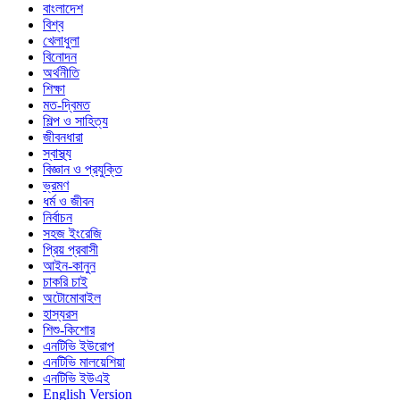
বাংলাদেশ
বিশ্ব
খেলাধুলা
বিনোদন
অর্থনীতি
শিক্ষা
মত-দ্বিমত
শিল্প ও সাহিত্য
জীবনধারা
স্বাস্থ্য
বিজ্ঞান ও প্রযুক্তি
ভ্রমণ
ধর্ম ও জীবন
নির্বাচন
সহজ ইংরেজি
প্রিয় প্রবাসী
আইন-কানুন
চাকরি চাই
অটোমোবাইল
হাস্যরস
শিশু-কিশোর
এনটিভি ইউরোপ
এনটিভি মালয়েশিয়া
এনটিভি ইউএই
English Version