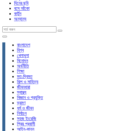
দিনের ছবি
বসে আঁকো
কার্টুন
অন্যান্য
বাংলাদেশ
বিশ্ব
খেলাধুলা
বিনোদন
অর্থনীতি
শিক্ষা
মত-দ্বিমত
শিল্প ও সাহিত্য
জীবনধারা
স্বাস্থ্য
বিজ্ঞান ও প্রযুক্তি
ভ্রমণ
ধর্ম ও জীবন
নির্বাচন
সহজ ইংরেজি
প্রিয় প্রবাসী
আইন-কানুন