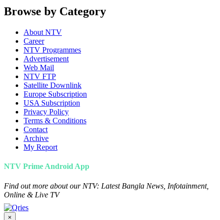
Browse by Category
About NTV
Career
NTV Programmes
Advertisement
Web Mail
NTV FTP
Satellite Downlink
Europe Subscription
USA Subscription
Privacy Policy
Terms & Conditions
Contact
Archive
My Report
NTV Prime Android App
Find out more about our NTV: Latest Bangla News, Infotainment,
Online & Live TV
×