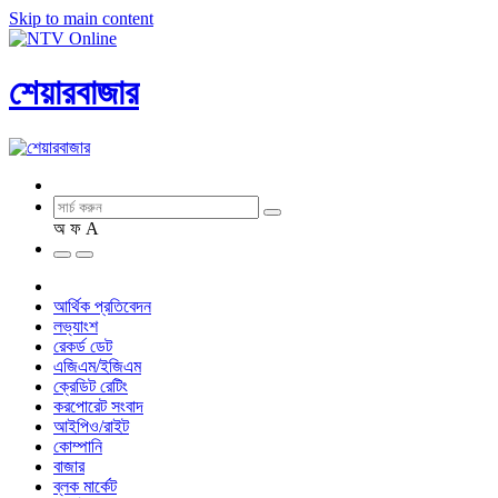
Skip to main content
শেয়ারবাজার
অ
ফ
A
আর্থিক প্রতিবেদন
লভ্যাংশ
রেকর্ড ডেট
এজিএম/ইজিএম
ক্রেডিট রেটিং
করপোরেট সংবাদ
আইপিও/রাইট
কোম্পানি
বাজার
ব্লক মার্কেট