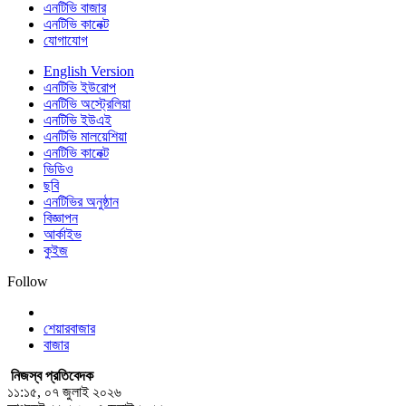
এনটিভি বাজার
এনটিভি কানেক্ট
যোগাযোগ
English Version
এনটিভি ইউরোপ
এনটিভি অস্ট্রেলিয়া
এনটিভি ইউএই
এনটিভি মালয়েশিয়া
এনটিভি কানেক্ট
ভিডিও
ছবি
এনটিভির অনুষ্ঠান
বিজ্ঞাপন
আর্কাইভ
কুইজ
Follow
শেয়ারবাজার
বাজার
নিজস্ব প্রতিবেদক
১১:১৫, ০৭ জুলাই ২০২৬