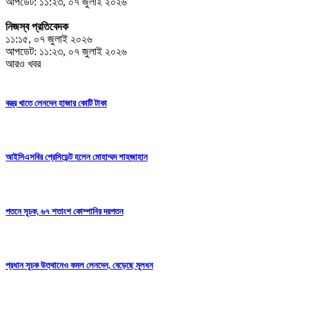
আপডেট: ১১:২৩, ০৭ জুলাই ২০২৬
নিজস্ব প্রতিবেদক
১১:১৫, ০৭ জুলাই ২০২৬
আপডেট: ১১:২৩, ০৭ জুলাই ২০২৬
আরও খবর
বস্ত্র খাতে লেনদেন হাজার কোটি টাকা
আইসিএসবির প্রেসিডেন্ট হলেন মোহাম্মদ শাহজাহান
পতনে সূচক, ৬৭ শতাংশ কোম্পানির দরপতন
প্রধান সূচক উত্থানেও কমল লেনদেন, বেড়েছে মূলধন