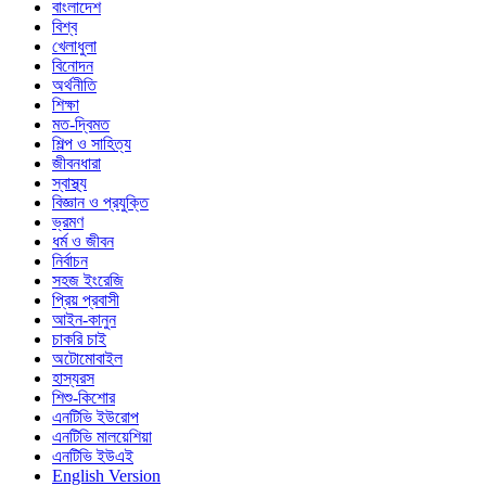
বাংলাদেশ
বিশ্ব
খেলাধুলা
বিনোদন
অর্থনীতি
শিক্ষা
মত-দ্বিমত
শিল্প ও সাহিত্য
জীবনধারা
স্বাস্থ্য
বিজ্ঞান ও প্রযুক্তি
ভ্রমণ
ধর্ম ও জীবন
নির্বাচন
সহজ ইংরেজি
প্রিয় প্রবাসী
আইন-কানুন
চাকরি চাই
অটোমোবাইল
হাস্যরস
শিশু-কিশোর
এনটিভি ইউরোপ
এনটিভি মালয়েশিয়া
এনটিভি ইউএই
English Version