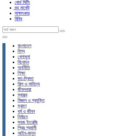
বোর্ড মিটিং
বন্ড মার্কেট
সাক্ষাৎকার
বিবিধ
বাংলাদেশ
বিশ্ব
খেলাধুলা
বিনোদন
অর্থনীতি
শিক্ষা
মত-দ্বিমত
শিল্প ও সাহিত্য
জীবনধারা
স্বাস্থ্য
বিজ্ঞান ও প্রযুক্তি
ভ্রমণ
ধর্ম ও জীবন
নির্বাচন
সহজ ইংরেজি
প্রিয় প্রবাসী
আইন-কানুন