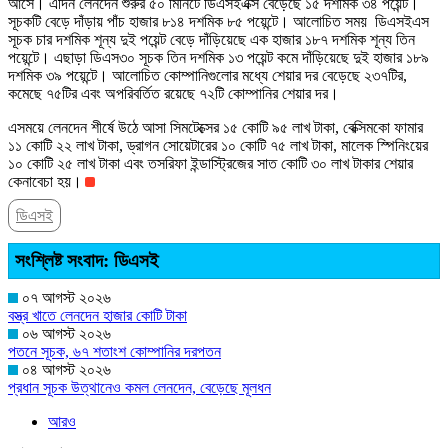
আসে। এদিন লেনদেন শুরুর ৫০ মিনিটে ডিএসইএক্স বেড়েছে ১৫ দশমিক ৩৪ পয়েন্ট।
সূচকটি বেড়ে দাঁড়ায় পাঁচ হাজার ৮১৪ দশমিক ৮৫ পয়েন্টে। আলোচিত সময় ডিএসইএস
সূচক চার দশমিক শূন্য দুই পয়েন্ট বেড়ে দাঁড়িয়েছে এক হাজার ১৮৭ দশমিক শূন্য তিন
পয়েন্টে। এছাড়া ডিএস৩০ সূচক তিন দশমিক ১৩ পয়েন্ট কমে দাঁড়িয়েছে দুই হাজার ১৮৯
দশমিক ৩৯ পয়েন্টে। আলোচিত কোম্পানিগুলোর মধ্যে শেয়ার দর বেড়েছে ২৩৭টির,
কমেছে ৭৫টির এবং অপরিবর্তিত রয়েছে ৭২টি কোম্পানির শেয়ার দর।
এসময়ে লেনদেন শীর্ষে উঠে আসা সিমটেক্সের ১৫ কোটি ৯৫ লাখ টাকা, বেক্সিমকো ফামার
১১ কোটি ২২ লাখ টাকা, ড্রাগন সোয়েটারের ১০ কোটি ৭৫ লাখ টাকা, মালেক স্পিনিংয়ের
১০ কোটি ২৫ লাখ টাকা এবং তসরিফা ইন্ডাস্ট্রিজের সাত কোটি ৩০ লাখ টাকার শেয়ার
কেনাবেচা হয়।
ডিএসই
সংশ্লিষ্ট সংবাদ: ডিএসই
০৭ আগস্ট ২০২৬
বস্ত্র খাতে লেনদেন হাজার কোটি টাকা
০৬ আগস্ট ২০২৬
পতনে সূচক, ৬৭ শতাংশ কোম্পানির দরপতন
০৪ আগস্ট ২০২৬
প্রধান সূচক উত্থানেও কমল লেনদেন, বেড়েছে মূলধন
আরও