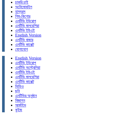
চাকরি চাই
অটোমোবাইল
হাস্যরস
শিশু-কিশোর
এনটিভি ইউরোপ
এনটিভি মালয়েশিয়া
এনটিভি ইউএই
English Version
এনটিভি বাজার
এনটিভি কানেক্ট
যোগাযোগ
English Version
এনটিভি ইউরোপ
এনটিভি অস্ট্রেলিয়া
এনটিভি ইউএই
এনটিভি মালয়েশিয়া
এনটিভি কানেক্ট
ভিডিও
ছবি
এনটিভির অনুষ্ঠান
বিজ্ঞাপন
আর্কাইভ
কুইজ