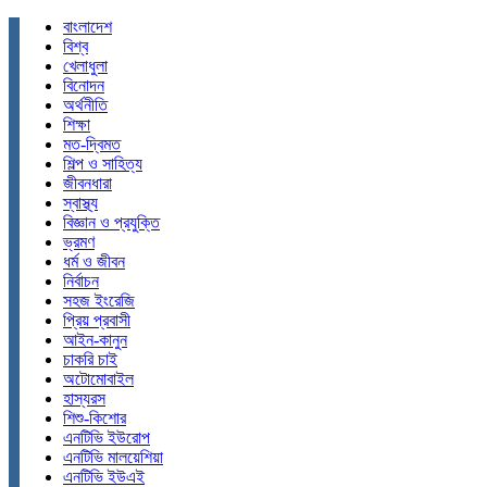
বাংলাদেশ
বিশ্ব
খেলাধুলা
বিনোদন
অর্থনীতি
শিক্ষা
মত-দ্বিমত
শিল্প ও সাহিত্য
জীবনধারা
স্বাস্থ্য
বিজ্ঞান ও প্রযুক্তি
ভ্রমণ
ধর্ম ও জীবন
নির্বাচন
সহজ ইংরেজি
প্রিয় প্রবাসী
আইন-কানুন
চাকরি চাই
অটোমোবাইল
হাস্যরস
শিশু-কিশোর
এনটিভি ইউরোপ
এনটিভি মালয়েশিয়া
এনটিভি ইউএই