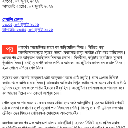
২৩:৩৫, ০৭ জুলাই ২০২৬
আপডেট: ২৩:৪৫, ০৭ জুলাই ২০২৬
স্পোর্টস ডেস্ক
২৩:৩৫, ০৭ জুলাই ২০২৬
আপডেট: ২৩:৪৫, ০৭ জুলাই ২০২৬
প্রথমার্ধেই আর্জেন্টিনার জালে বল জড়িয়েছিল মিসর। পিছিয়ে পড়া
আলবিসেলেস্তেরা ম্যাচে সমতা ফেরানোর জন্য সর্বোচ্চ চেষ্টা করে যাচ্ছিলেন।
একের পর এক আক্রমণ করছিলেন মিসরের রক্ষণে। বিপরীতে, কাউন্টার অ্যাটাকে সুযোগ
খুঁজছিল মিসর। সেই সুযোগই কাজে লাগিয়ে আবারও আর্জেন্টিনার জালে বল জড়াল মিসর।
২-০ গোলে এগিয়ে গেল মিসর।
ম্যাচের শুরু থেকেই আক্রমণ-পাল্টা আক্রমণে জমে ওঠে লড়াই। তবে ১৬তম মিনিটে
কর্নার থেকে এগিয়ে যায় মিসর। মারওয়ান আতিয়ার নিখুঁত কর্নার থেকে বক্সের মাঝখানে উঠে
দুর্দান্ত হেডে বল জালে পাঠান ইয়াসের ইব্রাহিম। আর্জেন্টিনার গোলরক্ষককে পরাস্ত করে
বল জালের নিচের ডান কোণে আশ্রয় নেয়।
গোল হজমের পর সমতায় ফেরার জন্য মরিয়া হয়ে ওঠে আর্জেন্টিনা। ২০তম মিনিটে পেনাল্টি
থেকে সমতা ফেরানোর সুবর্ণ সুযোগ পান লিওনেল মেসি। কিন্তু তার শট দুর্দান্ত দক্ষতায়
ঠেকিয়ে দেন মিসরের গোলরক্ষক মোহামেদ এল-শোবেইর।
এরপরও একের পর এক আক্রমণ চালায় আর্জেন্টিনা। ২৮তম মিনিটে অ্যালেক্সিস ম্যাক
অ্যালিস্টারের শক্তিশালী হেড অসাধারণ রিফ্লেক্সে ফিরিয়ে দেন শোবেইর। ৪০তম মিনিটে