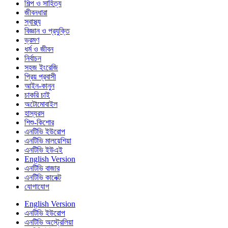
শিল্প ও সাহিত্য
জীবনধারা
স্বাস্থ্য
বিজ্ঞান ও প্রযুক্তি
ভ্রমণ
ধর্ম ও জীবন
নির্বাচন
সহজ ইংরেজি
প্রিয় প্রবাসী
আইন-কানুন
চাকরি চাই
অটোমোবাইল
হাস্যরস
শিশু-কিশোর
এনটিভি ইউরোপ
এনটিভি মালয়েশিয়া
এনটিভি ইউএই
English Version
এনটিভি বাজার
এনটিভি কানেক্ট
যোগাযোগ
English Version
এনটিভি ইউরোপ
এনটিভি অস্ট্রেলিয়া