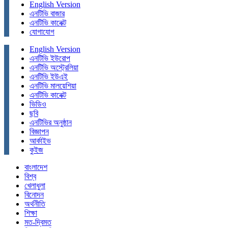
English Version
এনটিভি বাজার
এনটিভি কানেক্ট
যোগাযোগ
English Version
এনটিভি ইউরোপ
এনটিভি অস্ট্রেলিয়া
এনটিভি ইউএই
এনটিভি মালয়েশিয়া
এনটিভি কানেক্ট
ভিডিও
ছবি
এনটিভির অনুষ্ঠান
বিজ্ঞাপন
আর্কাইভ
কুইজ
বাংলাদেশ
বিশ্ব
খেলাধুলা
বিনোদন
অর্থনীতি
শিক্ষা
মত-দ্বিমত