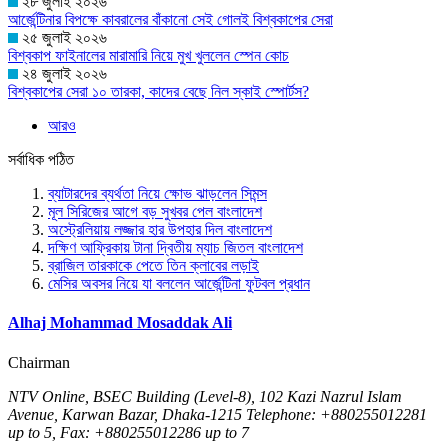
২৮ জুলাই ২০২৬
আর্জেন্টিনার বিপক্ষে কাবরালের বাঁকানো সেই গোলই বিশ্বকাপের সেরা
২৫ জুলাই ২০২৬
বিশ্বকাপ ফাইনালের মারামারি নিয়ে মুখ খুললেন স্পেন কোচ
২৪ জুলাই ২০২৬
বিশ্বকাপের সেরা ১০ তারকা, কাদের বেছে নিল স্কাই স্পোর্টস?
আরও
সর্বাধিক পঠিত
ব্যাটারদের ব্যর্থতা নিয়ে ক্ষোভ ঝাড়লেন সিমন্স
মূল সিরিজের আগে বড় সুখবর পেল বাংলাদেশ
অস্ট্রেলিয়ায় লজ্জার হার উপহার দিল বাংলাদেশ
দক্ষিণ আফ্রিকায় টানা দ্বিতীয় ম্যাচ জিতল বাংলাদেশ
ব্রাজিল তারকাকে পেতে তিন ক্লাবের লড়াই
মেসির অবসর নিয়ে যা বললেন আর্জেন্টিনা ফুটবল প্রধান
Alhaj Mohammad Mosaddak Ali
Chairman
NTV Online, BSEC Building (Level-8), 102 Kazi Nazrul Islam
Avenue, Karwan Bazar, Dhaka-1215 Telephone: +880255012281
up to 5, Fax: +880255012286 up to 7