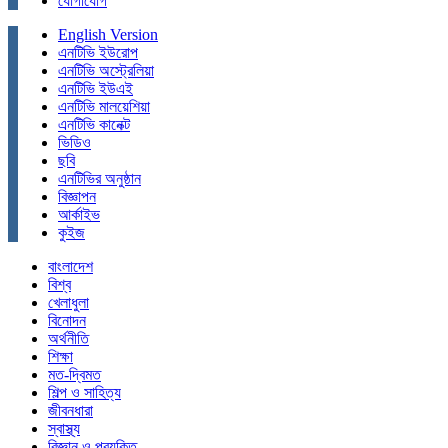
যোগাযোগ
English Version
এনটিভি ইউরোপ
এনটিভি অস্ট্রেলিয়া
এনটিভি ইউএই
এনটিভি মালয়েশিয়া
এনটিভি কানেক্ট
ভিডিও
ছবি
এনটিভির অনুষ্ঠান
বিজ্ঞাপন
আর্কাইভ
কুইজ
বাংলাদেশ
বিশ্ব
খেলাধুলা
বিনোদন
অর্থনীতি
শিক্ষা
মত-দ্বিমত
শিল্প ও সাহিত্য
জীবনধারা
স্বাস্থ্য
বিজ্ঞান ও প্রযুক্তি