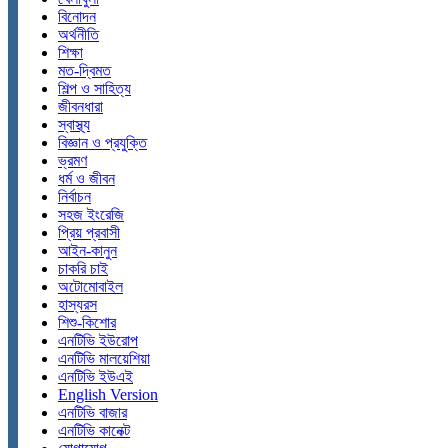
বিনোদন
অর্থনীতি
শিক্ষা
মত-দ্বিমত
শিল্প ও সাহিত্য
জীবনধারা
স্বাস্থ্য
বিজ্ঞান ও প্রযুক্তি
ভ্রমণ
ধর্ম ও জীবন
নির্বাচন
সহজ ইংরেজি
প্রিয় প্রবাসী
আইন-কানুন
চাকরি চাই
অটোমোবাইল
হাস্যরস
শিশু-কিশোর
এনটিভি ইউরোপ
এনটিভি মালয়েশিয়া
এনটিভি ইউএই
English Version
এনটিভি বাজার
এনটিভি কানেক্ট