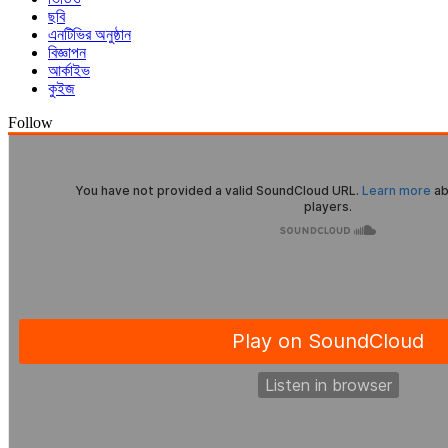
ছবি
এনটিভির অনুষ্ঠান
বিজ্ঞাপন
আর্কাইভ
কুইজ
Follow