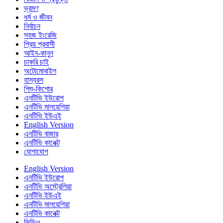
ভ্রমণ
ধর্ম ও জীবন
নির্বাচন
সহজ ইংরেজি
প্রিয় প্রবাসী
আইন-কানুন
চাকরি চাই
অটোমোবাইল
হাস্যরস
শিশু-কিশোর
এনটিভি ইউরোপ
এনটিভি মালয়েশিয়া
এনটিভি ইউএই
English Version
এনটিভি বাজার
এনটিভি কানেক্ট
যোগাযোগ
English Version
এনটিভি ইউরোপ
এনটিভি অস্ট্রেলিয়া
এনটিভি ইউএই
এনটিভি মালয়েশিয়া
এনটিভি কানেক্ট
ভিডিও