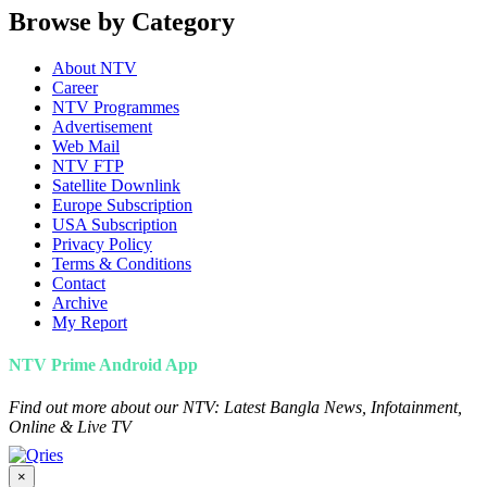
Browse by Category
About NTV
Career
NTV Programmes
Advertisement
Web Mail
NTV FTP
Satellite Downlink
Europe Subscription
USA Subscription
Privacy Policy
Terms & Conditions
Contact
Archive
My Report
NTV Prime Android App
Find out more about our NTV: Latest Bangla News, Infotainment,
Online & Live TV
×