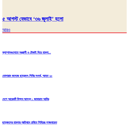
৫ আগস্ট যেভাবে ‘৩৬ জুলাই’ হলো
আরও
ক্যাম্পাসগুলোতে সন্ত্রাসী ও টোকাই দিয়ে হামলা...
তোলারাম কলেজে ছাত্রদল-শিবির সংঘর্ষ, আহত ২০
দেশে আরেকটি বিপ্লব আসন্ন : জামায়াত আমির
ছাত্রদলের হামলার প্রতিবাদে ঢাবিতে শিবিরের গণজমায়েত