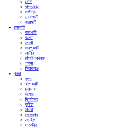
ফেনী
খাগড়াছড়ি
লক্ষ্মীপুর
নোয়াখালী
রাঙামাটি
রাজশাহী
রাজশাহী
বগুড়া
নওগাঁ
জয়পুরহাট
নাটোর
চাঁপাইনবাবগঞ্জ
পাবনা
সিরাজগঞ্জ
খুলনা
খুলনা
বাগেরহাট
চুয়াডাঙ্গা
যশোর
ঝিনাইদহ
কুষ্টিয়া
মাগুরা
মেহেরপুর
নড়াইল
সাতক্ষীরা