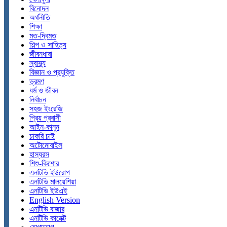
বিনোদন
অর্থনীতি
শিক্ষা
মত-দ্বিমত
শিল্প ও সাহিত্য
জীবনধারা
স্বাস্থ্য
বিজ্ঞান ও প্রযুক্তি
ভ্রমণ
ধর্ম ও জীবন
নির্বাচন
সহজ ইংরেজি
প্রিয় প্রবাসী
আইন-কানুন
চাকরি চাই
অটোমোবাইল
হাস্যরস
শিশু-কিশোর
এনটিভি ইউরোপ
এনটিভি মালয়েশিয়া
এনটিভি ইউএই
English Version
এনটিভি বাজার
এনটিভি কানেক্ট