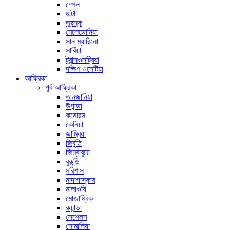
স্পেন
মাল্টা
তুরস্ক
মেসেডোনিয়া
সান ম্যারিনো
সার্বিয়া
ট্রান্সওসট্রিয়া
দক্ষিণ ওসেটিয়া
আফ্রিকা
পূর্ব আফ্রিকা
তানজানিয়া
উগান্ডা
কমোরস
কেনিয়া
জাম্বিয়া
জিবুতি
জিম্বাবুয়ে
বুরুন্ডি
মরিশাস
মাদাগাস্কার
মালাওয়ি
মোজাম্বিক
রুয়ান্ডা
সেশেলস
সোমালিয়া