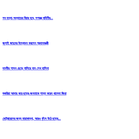
সব হত্যা-অন্যায়ের বিচার হবে, সশস্ত্র বাহিনীর...
জুলাই জাদুঘর উদ্বোধন করলেন প্রধানমন্ত্রী
দানবীয় শাসন ছেড়ে পালিয়ে যান শেখ হাসিনা
শুকরিয়া আদায় করে ছাত্র-জনতাকে শান্ত করেন খালেদা জিয়া
মেট্রোরেলের জন্য মায়াকান্না, আরও ফুঁসে উঠে ছাত্র...