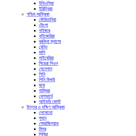
ইথিওপিয়া
ইরিত্রিয়া
পশ্চিম আফ্রিকা
মৌরিতানিয়া
টোগো
নাইজার
নাইজেরিয়া
বুরকিনা ফ্যাসো
বেনিন
মালি
লাইবেরিয়া
সিয়েরা লিওন
সেনেগাল
গিনি
গিনি বিসাউ
ঘানা
গাম্বিয়া
কেপভার্দে
আইভরি কোস্ট
উত্তর ও দক্ষিণ আফ্রিকা
লেসোথো
সুদান
সোয়াজিল্যান্ড
মিসর
লিবিয়া