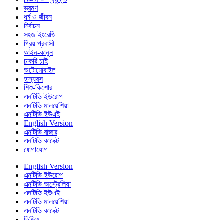
ভ্রমণ
ধর্ম ও জীবন
নির্বাচন
সহজ ইংরেজি
প্রিয় প্রবাসী
আইন-কানুন
চাকরি চাই
অটোমোবাইল
হাস্যরস
শিশু-কিশোর
এনটিভি ইউরোপ
এনটিভি মালয়েশিয়া
এনটিভি ইউএই
English Version
এনটিভি বাজার
এনটিভি কানেক্ট
যোগাযোগ
English Version
এনটিভি ইউরোপ
এনটিভি অস্ট্রেলিয়া
এনটিভি ইউএই
এনটিভি মালয়েশিয়া
এনটিভি কানেক্ট
ভিডিও