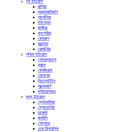
পূর্ব ইউরোপ
রাশিয়া
আজারবাইজান
আর্মেনিয়া
ইউক্রেন
জর্জিয়া
বুলগেরিয়া
বেলারুশ
মল্ডোভা
রোমানিয়া
পশ্চিম ইউরোপ
নেদারল্যান্ডস
ফ্রান্স
বেলজিয়াম
মোনাকো
লিচেনস্টাইন
লুক্সেমবার্গ
সুইজারল্যান্ড
মধ্য ইউরোপ
স্লোভাকিয়া
স্লোভেনিয়া
হাঙ্গেরি
জার্মানি
পোল্যান্ড
চেক রিপাবলিক