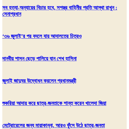
সব হত্যা-অন্যায়ের বিচার হবে, সশস্ত্র বাহিনীর প্রতি আস্থা রাখুন :
সেনাপ্রধান
‘৩৬ জুলাই’র পর বদলে যায় আদালতের চিত্রও
দানবীয় শাসন ছেড়ে পালিয়ে যান শেখ হাসিনা
জুলাই জাদুঘর উদ্বোধন করলেন প্রধানমন্ত্রী
শুকরিয়া আদায় করে ছাত্র-জনতাকে শান্ত করেন খালেদা জিয়া
মেট্রোরেলের জন্য মায়াকান্না, আরও ফুঁসে উঠে ছাত্র-জনতা