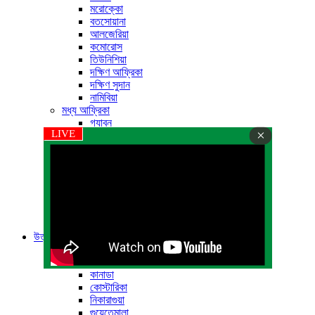
মরোক্কো
বতসোয়ানা
আলজেরিয়া
কমোরোস
তিউনিশিয়া
দক্ষিণ আফ্রিকা
দক্ষিণ সুদান
নামিবিয়া
মধ্য আফ্রিকা
গ্যাবন
×
LIVE
অ্যাঙ্গোলা
কঙ্গো গণতান্ত্রিক প্রজাতন্ত্র
কঙ্গো প্রজাতন্ত্র
ক্যামেরুন
নিরক্ষীয় গিনি
মধ্য আফ্রিকান প্রজাতন্ত্র
শাদ
সাও টোমে ও প্রিন্সিপে
উত্তর আমেরিকা
উত্তর আমেরিকা
এল সালভাদর
কানাডা
কোস্টারিকা
নিকারাগুয়া
গুয়েতেমালা