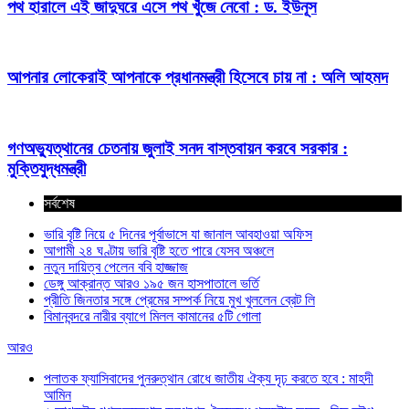
পথ হারালে এই জাদুঘরে এসে পথ খুঁজে নেবো : ড. ইউনূস
আপনার লোকেরাই আপনাকে প্রধানমন্ত্রী হিসেবে চায় না : অলি আহমদ
গণঅভ্যুত্থানের চেতনায় জুলাই সনদ বাস্তবায়ন করবে সরকার :
মুক্তিযুদ্ধমন্ত্রী
সর্বশেষ
ভারি বৃষ্টি নিয়ে ৫ দিনের পূর্বাভাসে যা জানাল আবহাওয়া অফিস
আগামী ২৪ ঘণ্টায় ভারি বৃষ্টি হতে পারে যেসব অঞ্চলে
নতুন দায়িত্ব পেলেন ববি হাজ্জাজ
ডেঙ্গু আক্রান্ত আরও ১৯৫ জন হাসপাতালে ভর্তি
প্রীতি জিনতার সঙ্গে প্রেমের সম্পর্ক নিয়ে মুখ খুললেন ব্রেট লি
বিমানবন্দরে নারীর ব্যাগে মিলল কামানের ৫টি গোলা
আরও
পলাতক ফ্যাসিবাদের পুনরুত্থান রোধে জাতীয় ঐক্য দৃঢ় করতে হবে : মাহদী
আমিন