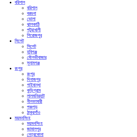
বরিশাল
বরিশাল
বরগুনা
ভোলা
ঝালকাঠি
পটুয়াখালী
পিরোজপুর
সিলেট
সিলেট
হবিগঞ্জ
মৌলভীবাজার
সুনামগঞ্জ
রংপুর
রংপুর
দিনাজপুর
গাইবান্ধা
কুড়িগ্রাম
লালমনিরহাট
নীলফামারী
পঞ্চগড়
ঠাকুরগাঁও
ময়মনসিংহ
ময়মনসিংহ
জামালপুর
নেত্রকোনা