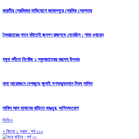
ভারতীয় প্রেমিকার অভিযোগে জামালপুরে প্রেমিক গ্রেপ্তার
স্বৈরাচারের পতন ঘটাতেই জনগণ রাজপথে নেমেছিল : শামা ওবায়েদ
যমুনা নদীতে নিখোঁজ ২ স্কুলছাত্রের মরদেহ উদ্ধার
নানা আয়োজনে দেশজুড়ে জুলাই গণঅভ্যুত্থান দিবস পালিত
সাকিব আল হাসানের বাড়িতে ভাঙচুর, অগ্নিসংযোগ
ভিডিও
৭ কিলো ১ গ্রাম : পর্ব ১১০