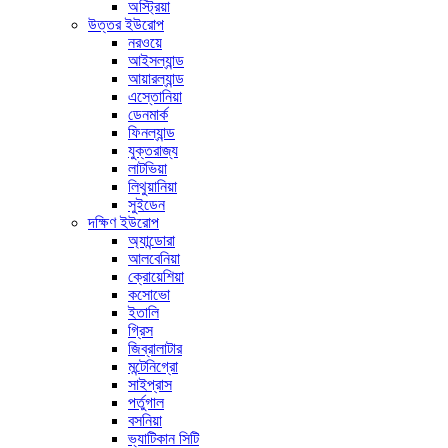
অস্ট্রিয়া
উত্তর ইউরোপ
নরওয়ে
আইসল্যান্ড
আয়ারল্যান্ড
এস্তোনিয়া
ডেনমার্ক
ফিনল্যান্ড
যুক্তরাজ্য
লাটভিয়া
লিথুয়ানিয়া
সুইডেন
দক্ষিণ ইউরোপ
অ্যান্ডোরা
আলবেনিয়া
ক্রোয়েশিয়া
কসোভো
ইতালি
গ্রিস
জিব্রালাটার
মন্টেনিগ্রো
সাইপ্রাস
পর্তুগাল
বসনিয়া
ভ্যাটিকান সিটি