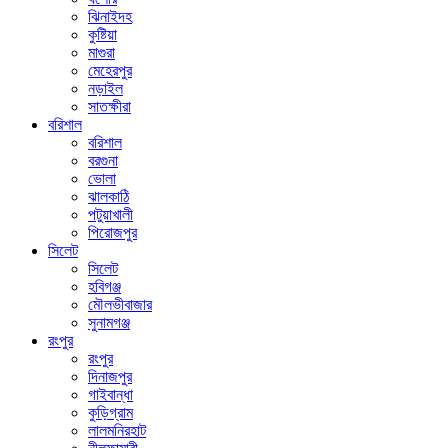
ঝিনাইদহ
কুষ্টিয়া
মাগুরা
মেহেরপুর
নড়াইল
সাতক্ষীরা
বরিশাল
বরিশাল
বরগুনা
ভোলা
ঝালকাঠি
পটুয়াখালী
পিরোজপুর
সিলেট
সিলেট
হবিগঞ্জ
মৌলভীবাজার
সুনামগঞ্জ
রংপুর
রংপুর
দিনাজপুর
গাইবান্ধা
কুড়িগ্রাম
লালমনিরহাট