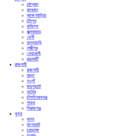
চট্টগ্রাম
বান্দরবান
ব্রাহ্মণবাড়িয়া
চাঁদপুর
কুমিল্লা
কক্সবাজার
ফেনী
খাগড়াছড়ি
লক্ষ্মীপুর
নোয়াখালী
রাঙামাটি
রাজশাহী
রাজশাহী
বগুড়া
নওগাঁ
জয়পুরহাট
নাটোর
চাঁপাইনবাবগঞ্জ
পাবনা
সিরাজগঞ্জ
খুলনা
খুলনা
বাগেরহাট
চুয়াডাঙ্গা
যশোর