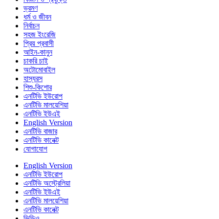
ভ্রমণ
ধর্ম ও জীবন
নির্বাচন
সহজ ইংরেজি
প্রিয় প্রবাসী
আইন-কানুন
চাকরি চাই
অটোমোবাইল
হাস্যরস
শিশু-কিশোর
এনটিভি ইউরোপ
এনটিভি মালয়েশিয়া
এনটিভি ইউএই
English Version
এনটিভি বাজার
এনটিভি কানেক্ট
যোগাযোগ
English Version
এনটিভি ইউরোপ
এনটিভি অস্ট্রেলিয়া
এনটিভি ইউএই
এনটিভি মালয়েশিয়া
এনটিভি কানেক্ট
ভিডিও