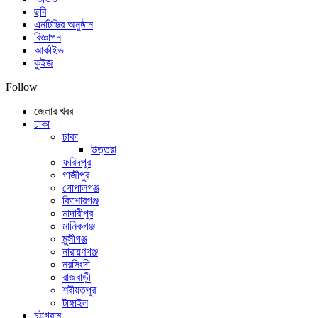
ছবি
এনটিভির অনুষ্ঠান
বিজ্ঞাপন
আর্কাইভ
কুইজ
Follow
জেলার খবর
ঢাকা
ঢাকা
উত্তরা
ফরিদপুর
গাজীপুর
গোপালগঞ্জ
কিশোরগঞ্জ
মাদারীপুর
মানিকগঞ্জ
মুন্সীগঞ্জ
নারায়ণগঞ্জ
নরসিংদী
রাজবাড়ী
শরীয়তপুর
টাঙ্গাইল
চট্টগ্রাম