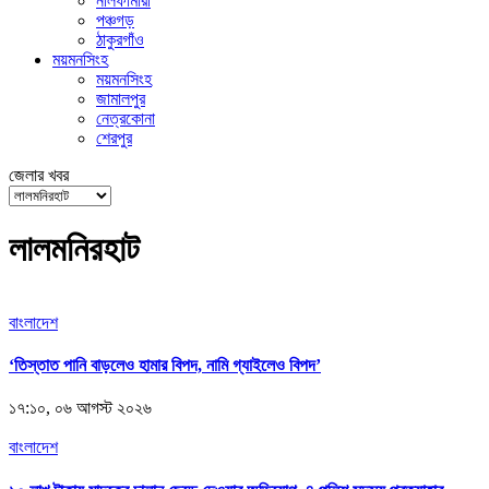
নীলফামারী
পঞ্চগড়
ঠাকুরগাঁও
ময়মনসিংহ
ময়মনসিংহ
জামালপুর
নেত্রকোনা
শেরপুর
জেলার খবর
লালমনিরহাট
বাংলাদেশ
‘তিস্তাত পানি বাড়লেও হামার বিপদ, নামি গ্যাইলেও বিপদ’
১৭:১০, ০৬ আগস্ট ২০২৬
বাংলাদেশ