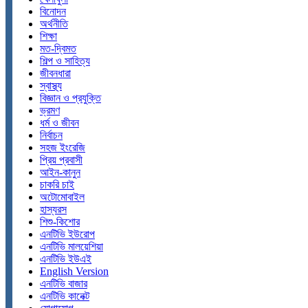
বিনোদন
অর্থনীতি
শিক্ষা
মত-দ্বিমত
শিল্প ও সাহিত্য
জীবনধারা
স্বাস্থ্য
বিজ্ঞান ও প্রযুক্তি
ভ্রমণ
ধর্ম ও জীবন
নির্বাচন
সহজ ইংরেজি
প্রিয় প্রবাসী
আইন-কানুন
চাকরি চাই
অটোমোবাইল
হাস্যরস
শিশু-কিশোর
এনটিভি ইউরোপ
এনটিভি মালয়েশিয়া
এনটিভি ইউএই
English Version
এনটিভি বাজার
এনটিভি কানেক্ট