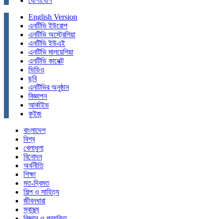
যোগাযোগ
English Version
এনটিভি ইউরোপ
এনটিভি অস্ট্রেলিয়া
এনটিভি ইউএই
এনটিভি মালয়েশিয়া
এনটিভি কানেক্ট
ভিডিও
ছবি
এনটিভির অনুষ্ঠান
বিজ্ঞাপন
আর্কাইভ
কুইজ
বাংলাদেশ
বিশ্ব
খেলাধুলা
বিনোদন
অর্থনীতি
শিক্ষা
মত-দ্বিমত
শিল্প ও সাহিত্য
জীবনধারা
স্বাস্থ্য
বিজ্ঞান ও প্রযুক্তি