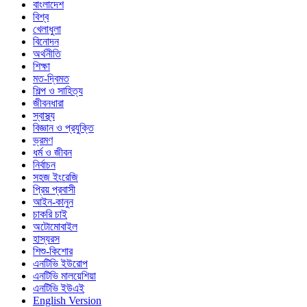
বাংলাদেশ
বিশ্ব
খেলাধুলা
বিনোদন
অর্থনীতি
শিক্ষা
মত-দ্বিমত
শিল্প ও সাহিত্য
জীবনধারা
স্বাস্থ্য
বিজ্ঞান ও প্রযুক্তি
ভ্রমণ
ধর্ম ও জীবন
নির্বাচন
সহজ ইংরেজি
প্রিয় প্রবাসী
আইন-কানুন
চাকরি চাই
অটোমোবাইল
হাস্যরস
শিশু-কিশোর
এনটিভি ইউরোপ
এনটিভি মালয়েশিয়া
এনটিভি ইউএই
English Version