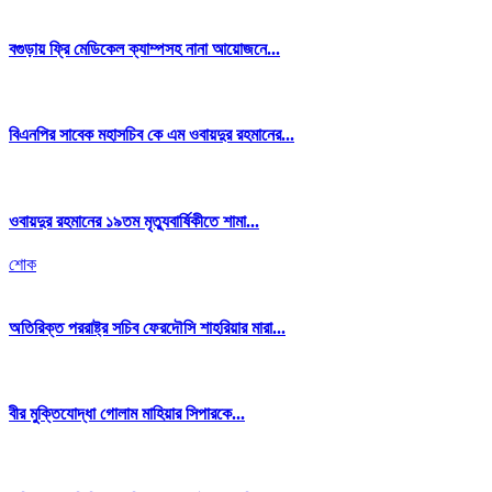
বগুড়ায় ফ্রি মেডিকেল ক্যাম্পসহ নানা আয়োজনে...
বিএনপির সাবেক মহাসচিব কে এম ওবায়দুর রহমানের...
ওবায়দুর রহমানের ১৯তম মৃত্যুবার্ষিকীতে শামা...
শোক
অতিরিক্ত পররাষ্ট্র সচিব ফেরদৌসি শাহরিয়ার মারা...
বীর মুক্তিযোদ্ধা গোলাম মাহিয়ার সিপারকে...