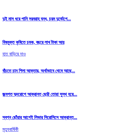
দুই মাস ধরে পানি সরবরাহ বন্ধ, চরম দুর্ভোগে...
বিষমুক্ত কৃষিতে চমক, বছরে লাখ টাকা আয়
হাত বাড়িয়ে দাও
বাঁচতে চান শিলা আক্তার, অর্থাভাবে থেমে আছে...
জন্মগত হৃদরোগে আক্রান্ত ছোট্ট তোয়া সুস্থ হয়ে...
স্বপ্ন ছোঁয়ার আগেই লিভার সিরোসিসে আক্রান্ত...
মৃত্যুবার্ষিকী