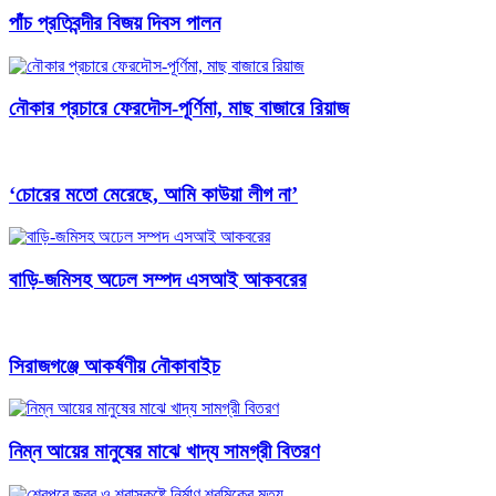
পাঁচ প্রতিবন্দীর বিজয় দিবস পালন
নৌকার প্রচারে ফেরদৌস-পূর্ণিমা, মাছ বাজারে রিয়াজ
‘চোরের মতো মেরেছে, আমি কাউয়া লীগ না’
বাড়ি-জমিসহ অঢেল সম্পদ এসআই আকবরের
সিরাজগঞ্জে আকর্ষণীয় নৌকাবাইচ
নিম্ন আয়ের মানুষের মাঝে খাদ্য সামগ্রী বিতরণ