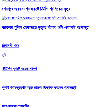
শেরপুরে জ্বর ও শ্বাসকষ্টে নির্মাণ শ্রমিকের মৃত্যু
বরগুনায় পুলিশ হেফাজতে মৃত্যুর ঘটনায় ওসি এসআই বরখাস্ত
নির্বাচনী খবর
ছবি
স্টাইলিশ হ্যাটে অচেনা সাবিলা
জুলাই গণঅভ্যুত্থান স্মৃতি জাদুঘর উদ্বোধন করলেন প্রধানমন্ত্রী
সাদা-কালোয় মেহজাবীন