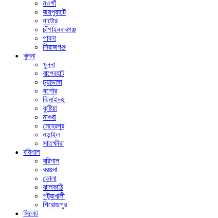
নওগাঁ
জয়পুরহাট
নাটোর
চাঁপাইনবাবগঞ্জ
পাবনা
সিরাজগঞ্জ
খুলনা
খুলনা
বাগেরহাট
চুয়াডাঙ্গা
যশোর
ঝিনাইদহ
কুষ্টিয়া
মাগুরা
মেহেরপুর
নড়াইল
সাতক্ষীরা
বরিশাল
বরিশাল
বরগুনা
ভোলা
ঝালকাঠি
পটুয়াখালী
পিরোজপুর
সিলেট