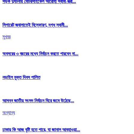
সড়ক দুর্ঘটনায় মোটরসাইকেল আরোহী স্বামী-স্ত্রী...
সিগারেট জ্বালাতেই বিস্ফোরণ, দগ্ধ স্বামী...
সুখবর
অবসরের ৩ বছরের মধ্যে নির্বাচন করতে পারবেন না...
নড়াইল মুক্ত দিবস পালিত
আসন্ন জাতীয় সংসদ নির্বাচন ঘিরে জমে উঠেছে...
অন্যান্য
ঢাকায় কি আজ বৃষ্টি হতে পারে, যা জানাল আবহাওয়া...