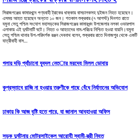
সিরাজগঞ্জের কামারখন্দে পণ্যবাহী ট্রাকের ধাক্কায় বাসচালকসহ দুইজন নিহত হয়েছেন।
এসময় আহত হয়েছেন অন্তত ১০ জন। গতকাল শুক্রবার (৭ আগস্ট) দিনগত রাতে
যমুনা সেতু পশ্চিম সংযোগ মহাসড়কের সিরাজগঞ্জের কামারখন্দ উপজেলার নলকা ওভারপাস
এলাকায় এই দুর্ঘটনাটি ঘটে। নিহত ও আহতদের নাম-পরিচয় নিশ্চিত হওয়া যায়নি।যমুনা
সেতু পশ্চিম থানার উপ-পরিদর্শক রঞ্জন দেবনাথ বলেন, শুক্রবার রাতে দিনাজপুর থেকে একটি
যাত্রীবাহী বাস...
গলায় দড়ি প্যাঁচানো যুবদল নেতার মরদেহ মিলল ডোবায়
কুপ্রস্তাবে রাজি না হওয়ায় তরুণীকে গাছে বেঁধে নির্যাতনের অভিযোগ
ঢাকায় কি আজ বৃষ্টি হতে পারে, যা জানাল আবহাওয়া অফিস
সড়ক দুর্ঘটনায় মোটরসাইকেল আরোহী স্বামী-স্ত্রী নিহত