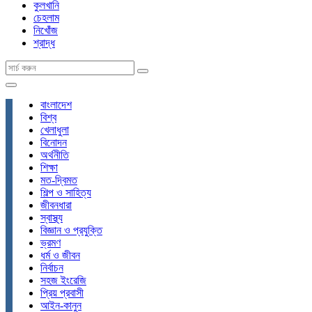
কুলখানি
চেহলাম
নিখোঁজ
শ্রাদ্ধ
বাংলাদেশ
বিশ্ব
খেলাধুলা
বিনোদন
অর্থনীতি
শিক্ষা
মত-দ্বিমত
শিল্প ও সাহিত্য
জীবনধারা
স্বাস্থ্য
বিজ্ঞান ও প্রযুক্তি
ভ্রমণ
ধর্ম ও জীবন
নির্বাচন
সহজ ইংরেজি
প্রিয় প্রবাসী
আইন-কানুন