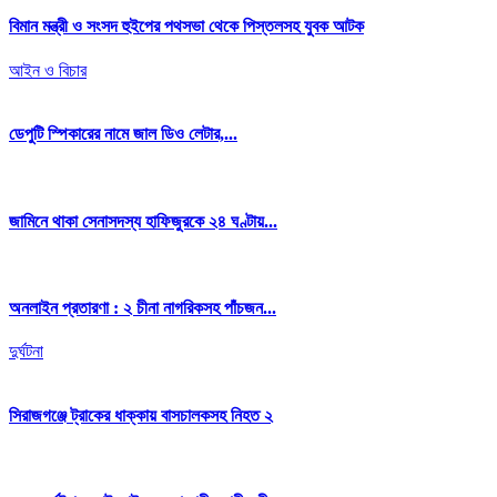
বিমান মন্ত্রী ও সংসদ হুইপের পথসভা থেকে পিস্তলসহ যুবক আটক
আইন ও বিচার
ডেপুটি স্পিকারের নামে জাল ডিও লেটার,...
জামিনে থাকা সেনাসদস্য হাফিজুরকে ২৪ ঘণ্টায়...
অনলাইন প্রতারণা : ২ চীনা নাগরিকসহ পাঁচজন...
দুর্ঘটনা
সিরাজগঞ্জে ট্রাকের ধাক্কায় বাসচালকসহ নিহত ২