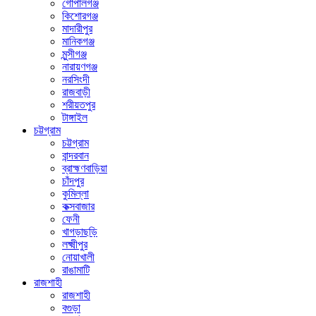
গোপালগঞ্জ
কিশোরগঞ্জ
মাদারীপুর
মানিকগঞ্জ
মুন্সীগঞ্জ
নারায়ণগঞ্জ
নরসিংদী
রাজবাড়ী
শরীয়তপুর
টাঙ্গাইল
চট্টগ্রাম
চট্টগ্রাম
বান্দরবান
ব্রাহ্মণবাড়িয়া
চাঁদপুর
কুমিল্লা
কক্সবাজার
ফেনী
খাগড়াছড়ি
লক্ষ্মীপুর
নোয়াখালী
রাঙামাটি
রাজশাহী
রাজশাহী
বগুড়া