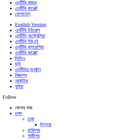
এনটিভি বাজার
এনটিভি কানেক্ট
যোগাযোগ
English Version
এনটিভি ইউরোপ
এনটিভি অস্ট্রেলিয়া
এনটিভি ইউএই
এনটিভি মালয়েশিয়া
এনটিভি কানেক্ট
ভিডিও
ছবি
এনটিভির অনুষ্ঠান
বিজ্ঞাপন
আর্কাইভ
কুইজ
Follow
জেলার খবর
ঢাকা
ঢাকা
উত্তরা
ফরিদপুর
গাজীপুর