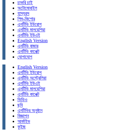
চাকরি চাই
অটোমোবাইল
হাস্যরস
শিশু-কিশোর
এনটিভি ইউরোপ
এনটিভি মালয়েশিয়া
এনটিভি ইউএই
English Version
এনটিভি বাজার
এনটিভি কানেক্ট
যোগাযোগ
English Version
এনটিভি ইউরোপ
এনটিভি অস্ট্রেলিয়া
এনটিভি ইউএই
এনটিভি মালয়েশিয়া
এনটিভি কানেক্ট
ভিডিও
ছবি
এনটিভির অনুষ্ঠান
বিজ্ঞাপন
আর্কাইভ
কুইজ