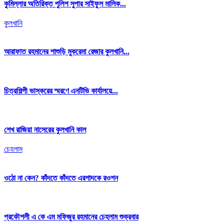
কুমিল্লার অতিরিক্ত পুলিশ সুপার সাইফুল মালিক...
কুলখানি
আরাফাত রহমানের শাশুড়ি মুকরেমা রেজার কুলখানি...
চিত্রশিল্পী ভাস্করের স্মরণে এনটিভি কার্যালয়ে...
শেখ রাজিয়া নাসেরের কুলখানি কাল
চেহলাম
ওঠো না কেন? কাঁদতে কাঁদতে এরশাদকে রওশন
প্রকৌশলী এ কে এম মফিজুর রহমানের চেহলাম শুক্রবার