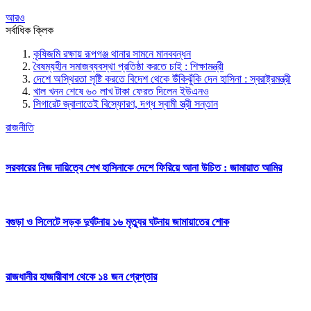
আরও
সর্বাধিক ক্লিক
কৃষিজমি রক্ষায় রূপগঞ্জ থানার সামনে মানববন্ধন
বৈষম্যহীন সমাজব্যবস্থা প্রতিষ্ঠা করতে চাই : শিক্ষামন্ত্রী
দেশে অস্থিরতা সৃষ্টি করতে বিদেশ থেকে উঁকিঝুঁকি দেন হাসিনা : স্বরাষ্ট্রমন্ত্রী
খাল খনন শেষে ৬০ লাখ টাকা ফেরত দিলেন ইউএনও
সিগারেট জ্বালাতেই বিস্ফোরণ, দগ্ধ স্বামী স্ত্রী সন্তান
রাজনীতি
সরকারের নিজ দায়িত্বে শেখ হাসিনাকে দেশে ফিরিয়ে আনা উচিত : জামায়াত আমির
বগুড়া ও সিলেটে সড়ক দুর্ঘটনায় ১৬ মৃত্যুর ঘটনায় জামায়াতের শোক
রাজধানীর হাজারীবাগ থেকে ১৪ জন গ্রেপ্তার