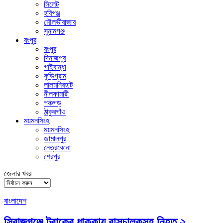
সিলেট
হবিগঞ্জ
মৌলভীবাজার
সুনামগঞ্জ
রংপুর
রংপুর
দিনাজপুর
গাইবান্ধা
কুড়িগ্রাম
লালমনিরহাট
নীলফামারী
পঞ্চগড়
ঠাকুরগাঁও
ময়মনসিংহ
ময়মনসিংহ
জামালপুর
নেত্রকোনা
শেরপুর
জেলার খবর
বাংলাদেশ
সিরাজগঞ্জে ট্রাকের ধাক্কায় বাসচালকসহ নিহত ২