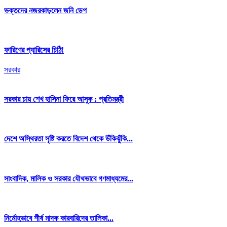
ভক্তদের নজরকাড়লেন জনি ডেপ
ফারিণের প্যারিসের চিঠি!
সরকার
সরকার চায় শেখ হাসিনা ফিরে আসুক : প্রতিমন্ত্রী
দেশে অস্থিরতা সৃষ্টি করতে বিদেশ থেকে উঁকিঝুঁকি...
সাংবাদিক, মালিক ও সরকার যৌথভাবে গণমাধ্যমের...
নির্মোহভাবে শীর্ষ মাদক কারবারিদের তালিকা...