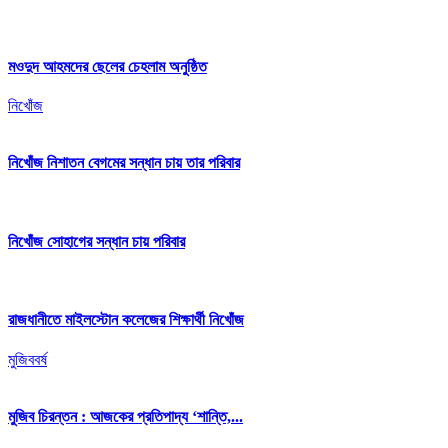
মওদুদ আহমদের ছেলের চেহলাম অনুষ্ঠিত
নিখোঁজ
নিখোঁজ নিশাতন বেগমের সন্ধান চায় তার পরিবার
নিখোঁজ সোহাগের সন্ধান চায় পরিবার
রাজধানীতে মাইলস্টোন কলেজের শিক্ষার্থী নিখোঁজ
মুজিববর্ষ
মুজিব চিরন্তন : আজকের প্রতিপাদ্য ‘শান্তি,...