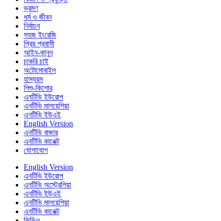
ভ্রমণ
ধর্ম ও জীবন
নির্বাচন
সহজ ইংরেজি
প্রিয় প্রবাসী
আইন-কানুন
চাকরি চাই
অটোমোবাইল
হাস্যরস
শিশু-কিশোর
এনটিভি ইউরোপ
এনটিভি মালয়েশিয়া
এনটিভি ইউএই
English Version
এনটিভি বাজার
এনটিভি কানেক্ট
যোগাযোগ
English Version
এনটিভি ইউরোপ
এনটিভি অস্ট্রেলিয়া
এনটিভি ইউএই
এনটিভি মালয়েশিয়া
এনটিভি কানেক্ট
ভিডিও