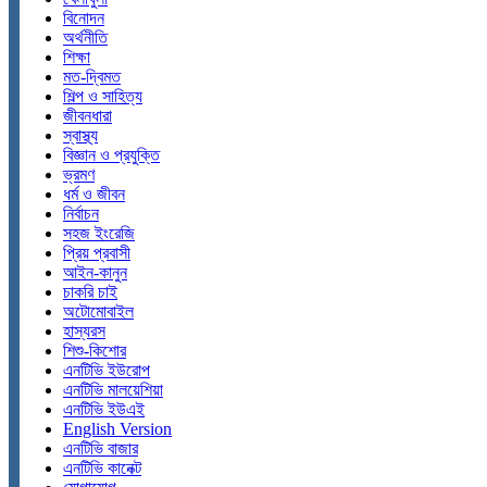
বিনোদন
অর্থনীতি
শিক্ষা
মত-দ্বিমত
শিল্প ও সাহিত্য
জীবনধারা
স্বাস্থ্য
বিজ্ঞান ও প্রযুক্তি
ভ্রমণ
ধর্ম ও জীবন
নির্বাচন
সহজ ইংরেজি
প্রিয় প্রবাসী
আইন-কানুন
চাকরি চাই
অটোমোবাইল
হাস্যরস
শিশু-কিশোর
এনটিভি ইউরোপ
এনটিভি মালয়েশিয়া
এনটিভি ইউএই
English Version
এনটিভি বাজার
এনটিভি কানেক্ট