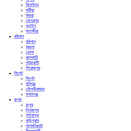
ঝিনাইদহ
কুষ্টিয়া
মাগুরা
মেহেরপুর
নড়াইল
সাতক্ষীরা
বরিশাল
বরিশাল
বরগুনা
ভোলা
ঝালকাঠি
পটুয়াখালী
পিরোজপুর
সিলেট
সিলেট
হবিগঞ্জ
মৌলভীবাজার
সুনামগঞ্জ
রংপুর
রংপুর
দিনাজপুর
গাইবান্ধা
কুড়িগ্রাম
লালমনিরহাট