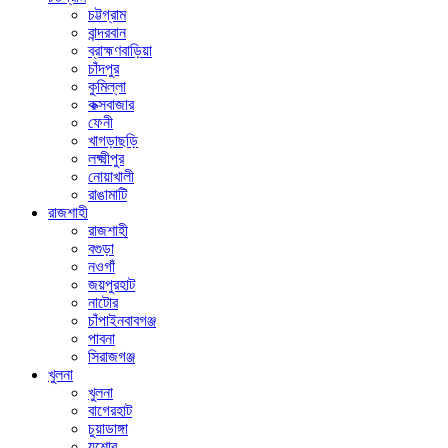
চট্টগ্রাম
বান্দরবান
ব্রাহ্মণবাড়িয়া
চাঁদপুর
কুমিল্লা
কক্সবাজার
ফেনী
খাগড়াছড়ি
লক্ষ্মীপুর
নোয়াখালী
রাঙামাটি
রাজশাহী
রাজশাহী
বগুড়া
নওগাঁ
জয়পুরহাট
নাটোর
চাঁপাইনবাবগঞ্জ
পাবনা
সিরাজগঞ্জ
খুলনা
খুলনা
বাগেরহাট
চুয়াডাঙ্গা
যশোর