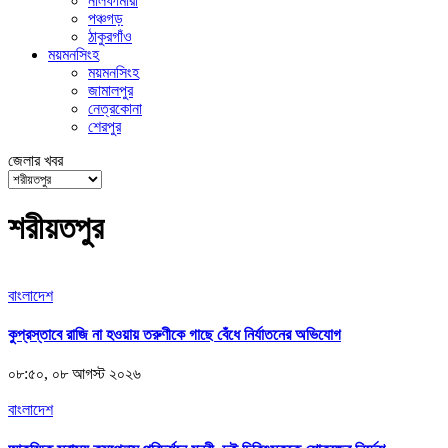
নীলফামারী
পঞ্চগড়
ঠাকুরগাঁও
ময়মনসিংহ
ময়মনসিংহ
জামালপুর
নেত্রকোনা
শেরপুর
জেলার খবর
শরীয়তপুর
বাংলাদেশ
কুপ্রস্তাবে রাজি না হওয়ায় তরুণীকে গাছে বেঁধে নির্যাতনের অভিযোগ
০৮:৫০, ০৮ আগস্ট ২০২৬
বাংলাদেশ