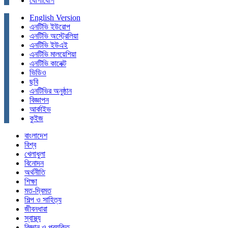
যোগাযোগ
English Version
এনটিভি ইউরোপ
এনটিভি অস্ট্রেলিয়া
এনটিভি ইউএই
এনটিভি মালয়েশিয়া
এনটিভি কানেক্ট
ভিডিও
ছবি
এনটিভির অনুষ্ঠান
বিজ্ঞাপন
আর্কাইভ
কুইজ
বাংলাদেশ
বিশ্ব
খেলাধুলা
বিনোদন
অর্থনীতি
শিক্ষা
মত-দ্বিমত
শিল্প ও সাহিত্য
জীবনধারা
স্বাস্থ্য
বিজ্ঞান ও প্রযুক্তি