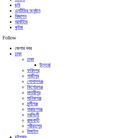
ছবি
এনটিভির অনুষ্ঠান
বিজ্ঞাপন
আর্কাইভ
কুইজ
Follow
জেলার খবর
ঢাকা
ঢাকা
উত্তরা
ফরিদপুর
গাজীপুর
গোপালগঞ্জ
কিশোরগঞ্জ
মাদারীপুর
মানিকগঞ্জ
মুন্সীগঞ্জ
নারায়ণগঞ্জ
নরসিংদী
রাজবাড়ী
শরীয়তপুর
টাঙ্গাইল
চট্টগ্রাম