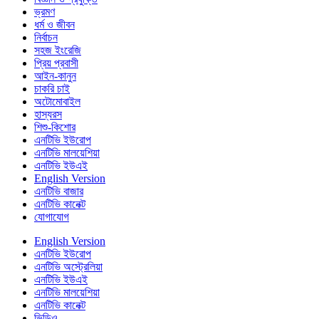
ভ্রমণ
ধর্ম ও জীবন
নির্বাচন
সহজ ইংরেজি
প্রিয় প্রবাসী
আইন-কানুন
চাকরি চাই
অটোমোবাইল
হাস্যরস
শিশু-কিশোর
এনটিভি ইউরোপ
এনটিভি মালয়েশিয়া
এনটিভি ইউএই
English Version
এনটিভি বাজার
এনটিভি কানেক্ট
যোগাযোগ
English Version
এনটিভি ইউরোপ
এনটিভি অস্ট্রেলিয়া
এনটিভি ইউএই
এনটিভি মালয়েশিয়া
এনটিভি কানেক্ট
ভিডিও