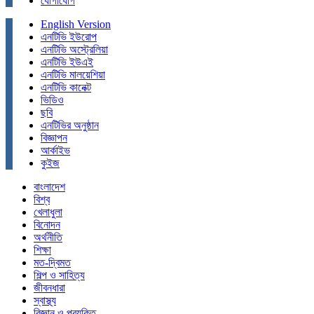
যোগাযোগ
English Version
এনটিভি ইউরোপ
এনটিভি অস্ট্রেলিয়া
এনটিভি ইউএই
এনটিভি মালয়েশিয়া
এনটিভি কানেক্ট
ভিডিও
ছবি
এনটিভির অনুষ্ঠান
বিজ্ঞাপন
আর্কাইভ
কুইজ
বাংলাদেশ
বিশ্ব
খেলাধুলা
বিনোদন
অর্থনীতি
শিক্ষা
মত-দ্বিমত
শিল্প ও সাহিত্য
জীবনধারা
স্বাস্থ্য
বিজ্ঞান ও প্রযুক্তি