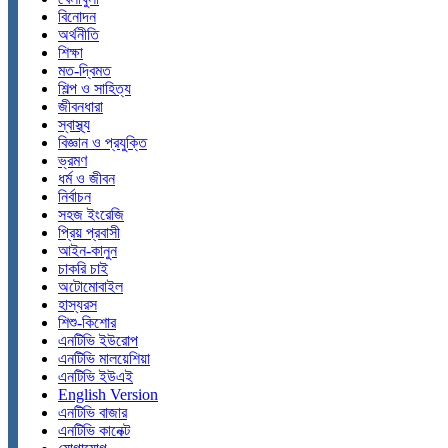
বিনোদন
অর্থনীতি
শিক্ষা
মত-দ্বিমত
শিল্প ও সাহিত্য
জীবনধারা
স্বাস্থ্য
বিজ্ঞান ও প্রযুক্তি
ভ্রমণ
ধর্ম ও জীবন
নির্বাচন
সহজ ইংরেজি
প্রিয় প্রবাসী
আইন-কানুন
চাকরি চাই
অটোমোবাইল
হাস্যরস
শিশু-কিশোর
এনটিভি ইউরোপ
এনটিভি মালয়েশিয়া
এনটিভি ইউএই
English Version
এনটিভি বাজার
এনটিভি কানেক্ট