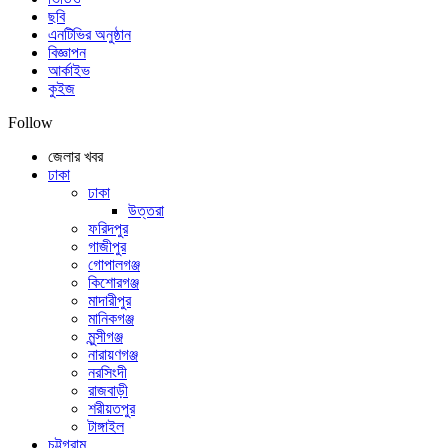
ছবি
এনটিভির অনুষ্ঠান
বিজ্ঞাপন
আর্কাইভ
কুইজ
Follow
জেলার খবর
ঢাকা
ঢাকা
উত্তরা
ফরিদপুর
গাজীপুর
গোপালগঞ্জ
কিশোরগঞ্জ
মাদারীপুর
মানিকগঞ্জ
মুন্সীগঞ্জ
নারায়ণগঞ্জ
নরসিংদী
রাজবাড়ী
শরীয়তপুর
টাঙ্গাইল
চট্টগ্রাম