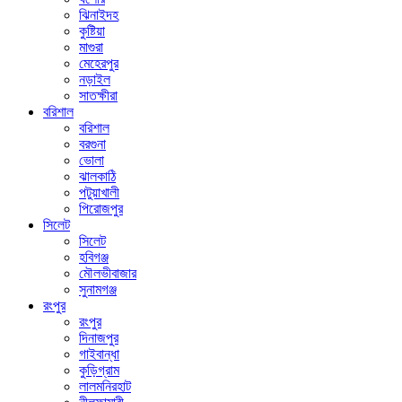
ঝিনাইদহ
কুষ্টিয়া
মাগুরা
মেহেরপুর
নড়াইল
সাতক্ষীরা
বরিশাল
বরিশাল
বরগুনা
ভোলা
ঝালকাঠি
পটুয়াখালী
পিরোজপুর
সিলেট
সিলেট
হবিগঞ্জ
মৌলভীবাজার
সুনামগঞ্জ
রংপুর
রংপুর
দিনাজপুর
গাইবান্ধা
কুড়িগ্রাম
লালমনিরহাট