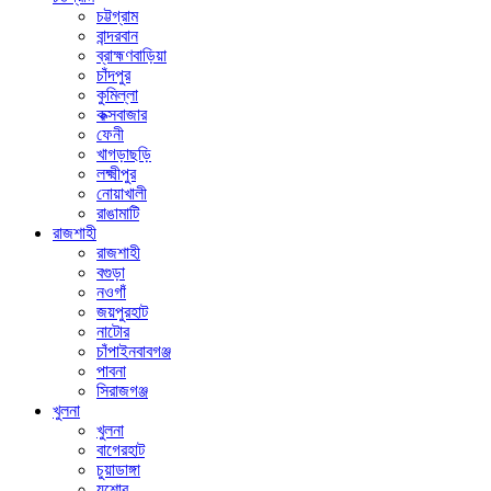
চট্টগ্রাম
বান্দরবান
ব্রাহ্মণবাড়িয়া
চাঁদপুর
কুমিল্লা
কক্সবাজার
ফেনী
খাগড়াছড়ি
লক্ষ্মীপুর
নোয়াখালী
রাঙামাটি
রাজশাহী
রাজশাহী
বগুড়া
নওগাঁ
জয়পুরহাট
নাটোর
চাঁপাইনবাবগঞ্জ
পাবনা
সিরাজগঞ্জ
খুলনা
খুলনা
বাগেরহাট
চুয়াডাঙ্গা
যশোর