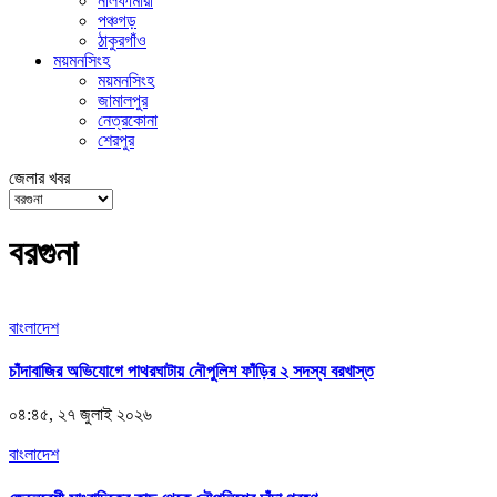
নীলফামারী
পঞ্চগড়
ঠাকুরগাঁও
ময়মনসিংহ
ময়মনসিংহ
জামালপুর
নেত্রকোনা
শেরপুর
জেলার খবর
বরগুনা
বাংলাদেশ
চাঁদাবাজির অভিযোগে পাথরঘাটায় নৌপুলিশ ফাঁড়ির ২ সদস্য বরখাস্ত
০৪:৪৫, ২৭ জুলাই ২০২৬
বাংলাদেশ