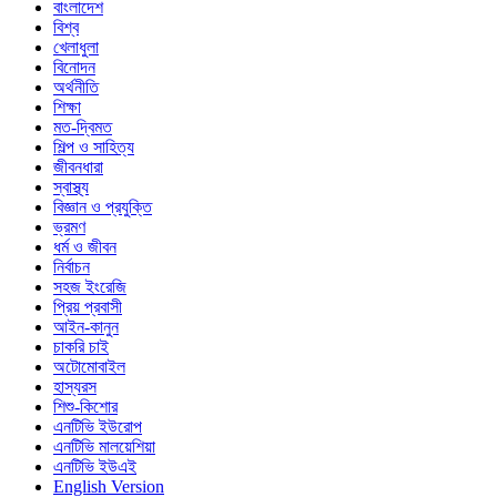
বাংলাদেশ
বিশ্ব
খেলাধুলা
বিনোদন
অর্থনীতি
শিক্ষা
মত-দ্বিমত
শিল্প ও সাহিত্য
জীবনধারা
স্বাস্থ্য
বিজ্ঞান ও প্রযুক্তি
ভ্রমণ
ধর্ম ও জীবন
নির্বাচন
সহজ ইংরেজি
প্রিয় প্রবাসী
আইন-কানুন
চাকরি চাই
অটোমোবাইল
হাস্যরস
শিশু-কিশোর
এনটিভি ইউরোপ
এনটিভি মালয়েশিয়া
এনটিভি ইউএই
English Version