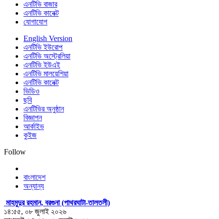
এনটিভি বাজার
এনটিভি কানেক্ট
যোগাযোগ
English Version
এনটিভি ইউরোপ
এনটিভি অস্ট্রেলিয়া
এনটিভি ইউএই
এনটিভি মালয়েশিয়া
এনটিভি কানেক্ট
ভিডিও
ছবি
এনটিভির অনুষ্ঠান
বিজ্ঞাপন
আর্কাইভ
কুইজ
Follow
বাংলাদেশ
অন্যান্য
মাহমুদুর রহমান, বরগুনা (পাথরঘাটা-তালতলী)
১৪:৫৫, ০৮ জুলাই ২০২৬