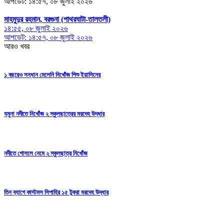
আপডেট: ১৪:৫৭, ০৮ জুলাই ২০২৬
মাহমুদুর রহমান, বরগুনা (পাথরঘাটা-তালতলী)
১৪:৫৫, ০৮ জুলাই ২০২৬
আপডেট: ১৪:৫৭, ০৮ জুলাই ২০২৬
আরও খবর
১ বছরেও সন্ধান মেলেনি নিখোঁজ শিশু ইয়াসিনের
যমুনা নদীতে নিখোঁজ ২ স্কুলছাত্রের মরদেহ উদ্ধার
নদীতে গোসলে নেমে ২ স্কুলছাত্র নিখোঁজ
তিন ব্যাগে কাস্টমস সিপাহির ১৫ টুকরা মরদেহ উদ্ধার