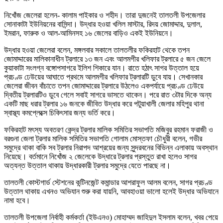
নিখোঁজ জেলেরা হলেন- কালাম পাইকার ও শহীদ। তারা দুজনেই তালতলী উপজেলার
সোনাকাটা ইউনিয়নের বাসিন্দা। উদ্ধার হওয়া খলিল মাস্টার, রিদয় জোমাদ্দার, দুলাল,
ইমরান, ফারুক ও আল-আমিনসহ ১৬ জেলের বাড়িও একই ইউনিয়নে।
উদ্ধার হওয়া জেলেরা বলেন, মঙ্গলবার সকালে তালতলীর ফকিরহাট থেকে তপন
জোমাদ্দারের মালিকানাধীন ট্রলারে ১৩ জন এবং আলমগীর খলিফার ট্রলারে ৫ জন জেলে
কুয়াকাটা সংলগ্ন বঙ্গোপসাগরে ইলিশ শিকারে যান। রাতে হঠাৎ সাগর উত্তাল হয়ে
প্রচণ্ড ঢেউয়ের আঘাতে প্রথমে আলমগীর খলিফার ট্রলারটি ডুবে যায়। সেখানকার
জেলেরা জীবন বাঁচাতে তপন জোমাদ্দারের ট্রলারে উঠলেও একপর্যায়ে প্রচণ্ড ঢেউয়ে
দ্বিতীয় ট্রলারটিও ডুবে গেলে সবাই সাগরে ভাসতে থাকেন। পরে রাত ৩টার দিকে অন্য
একটি মাছ ধরার ট্রলার ১৬ জনকে জীবিত উদ্ধার করে পটুয়াখালী জেলার মহিপুর থানা
স্বাস্থ্য কমপ্লেক্সে চিকিৎসার জন্য ভর্তি করে।
ফকিরহাট মৎস্য অবতরণ কেন্দ্র ট্রলার মালিক সমিতির সভাপতি মজিবুর রহমান ফরাজী ও
বরগুনা জেলা ট্রলার মালিক সমিতির সভাপতি গোলাম মোস্তফা চৌধুরী বলেন, গভীর
সমুদ্রে থাকা বাকি সব ট্রলার নিরাপদ আশ্রয়ের জন্য সুন্দরবনের বিভিন্ন এলাকায় অবস্থান
নিয়েছে। বর্তমানে নিখোঁজ ২ জেলেকে উদ্ধারে ট্রলার প্রস্তুত রাখা হলেও সাগর
অত্যন্ত উত্তাল থাকায় উদ্ধারকারী ট্রলার সমুদ্রে যেতে পারছে না।
তালতলী কোস্টগার্ড স্টেশনের কন্টিনজেন্ট কমান্ডার আশরাফুল আলম বলেন, সাগর প্রচণ্ড
উত্তাল থাকায় এখনও অভিযান শুরু করা যায়নি, আবহাওয়া ভালো হলেই উদ্ধার অভিযানে
নামা হবে।
তালতলী উপজেলা নির্বাহী কর্মকর্তা (ইউএনও) মোহাম্মদ জাহিদুল ইসলাম বলেন, খবর পেয়ে