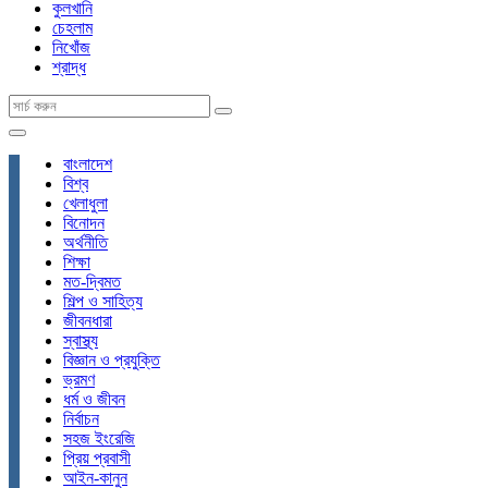
কুলখানি
চেহলাম
নিখোঁজ
শ্রাদ্ধ
বাংলাদেশ
বিশ্ব
খেলাধুলা
বিনোদন
অর্থনীতি
শিক্ষা
মত-দ্বিমত
শিল্প ও সাহিত্য
জীবনধারা
স্বাস্থ্য
বিজ্ঞান ও প্রযুক্তি
ভ্রমণ
ধর্ম ও জীবন
নির্বাচন
সহজ ইংরেজি
প্রিয় প্রবাসী
আইন-কানুন