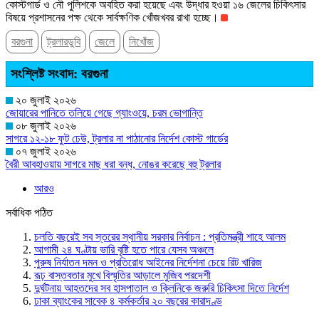
কোস্টগার্ড ও নৌ পুলিশকে অবহিত করা হয়েছে এবং উদ্ধার হওয়া ১৬ জেলের চিকিৎসার
বিষয়ে প্রশাসনের পক্ষ থেকে সার্বক্ষণিক খোঁজখবর রাখা হচ্ছে।
বরগুনা
ট্রলারডুবি
জেলে
নিখোঁজ
সংশ্লিষ্ট সংবাদ: বরগুনা
২০ জুলাই ২০২৬
জোয়ারের পানিতে তলিয়ে গেছে গ্যাংওয়ে, চরম ভোগান্তি
০৮ জুলাই ২০২৬
সাগরে ১২-১৮ ফুট ঢেউ, ট্রলার না পাঠানোর নির্দেশ কোস্ট গার্ডের
০৭ জুলাই ২০২৬
বৈরী আবহাওয়ায় সাগরে মাছ ধরা বন্ধ, নোঙর করেছে বহু ট্রলার
আরও
সর্বাধিক পঠিত
চলতি বছরেই সব স্তরের স্থানীয় সরকার নির্বাচন : প্রতিমন্ত্রী শাহে আলম
আগামী ২৪ ঘণ্টায় ভারি বৃষ্টি হতে পারে যেসব অঞ্চলে
পুরুষ নির্যাতন দমন ও প্রতিরোধ আইনের নির্দেশনা চেয়ে রিট খারিজ
রূঢ় বাস্তবতার মুখে বিস্মৃতির আড়ালে মুজিব পরদেশী
দুর্ঘটনায় আহতদের সব হাসপাতাল ও ক্লিনিকে জরুরি চিকিৎসা দিতে নির্দেশ
ঢাকা ব্যাংকের সাবেক ৪ কর্মকর্তার ২০ বছরের কারাদণ্ড