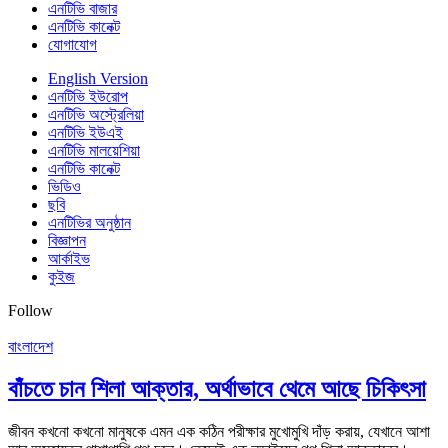
এনটিভি বাজার
এনটিভি কানেক্ট
যোগাযোগ
English Version
এনটিভি ইউরোপ
এনটিভি অস্ট্রেলিয়া
এনটিভি ইউএই
এনটিভি মালয়েশিয়া
এনটিভি কানেক্ট
ভিডিও
ছবি
এনটিভির অনুষ্ঠান
বিজ্ঞাপন
আর্কাইভ
কুইজ
Follow
বাংলাদেশ
বাঁচতে চান শিলা আক্তার, অর্থাভাবে থেমে আছে চিকিৎসা
জীবন কখনো কখনো মানুষকে এমন এক কঠিন পরীক্ষার মুখোমুখি দাঁড় করায়, যেখানে আশা