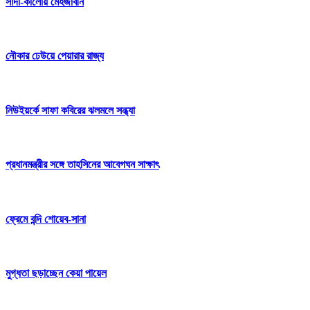
সাদা-কালোয় মেহজাবীন
নৌকার ঢেউয়ে পেয়ারার রাজ্য
নিউইয়র্কে সাফা কবিরের ঝলমলে সন্ধ্যা
প্রধানমন্ত্রীর সঙ্গে তাহসিনের আবেগঘন সাক্ষাৎ
ফ্রেমে বন্দি শোয়েব-সানা
মুগ্ধতা ছড়াচ্ছেন কেয়া পায়েল