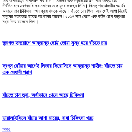
আর অসহায়ত্ব পাশাপাশি পথ চলে। তেমনই এক লড়াইয়ের গল্প শিলা আক্তারের।
দীর্ঘদিন ধরে মরণব্যাধি ক্যানসারের সঙ্গে যুদ্ধ করছেন তিনি। কিন্তু প্রয়োজনীয় অর্থের
অভাবে তার চিকিৎসা এখন প্রায় থমকে আছে। বাঁচতে চান শিলা, আর সেই আশা নিয়েই
মানুষের সহায়তার হাতের অপেক্ষায় আছেন।২০১৭ সাল থেকে এক কঠিন রোগ যন্ত্রণার
মধ্য দিয়ে যাচ্ছেন শিলা।...
জন্মগত হৃদরোগে আক্রান্ত ছোট্ট তোয়া সুস্থ হয়ে বাঁচতে চায়
স্বপ্ন ছোঁয়ার আগেই লিভার সিরোসিসে আক্রান্ত শাহীন: বাঁচতে চায়
এক মেধাবী প্রাণ
বাঁচতে চান তৃষা, অর্থাভাবে থেমে আছে চিকিৎসা
ডায়ালাইসিসে বাঁচার আশা মায়ের, বাধা চিকিৎসা খরচ
আরও