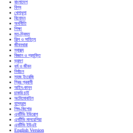
বাংলাদেশ
বিশ্ব
খেলাধুলা
বিনোদন
অর্থনীতি
শিক্ষা
মত-দ্বিমত
শিল্প ও সাহিত্য
জীবনধারা
স্বাস্থ্য
বিজ্ঞান ও প্রযুক্তি
ভ্রমণ
ধর্ম ও জীবন
নির্বাচন
সহজ ইংরেজি
প্রিয় প্রবাসী
আইন-কানুন
চাকরি চাই
অটোমোবাইল
হাস্যরস
শিশু-কিশোর
এনটিভি ইউরোপ
এনটিভি মালয়েশিয়া
এনটিভি ইউএই
English Version