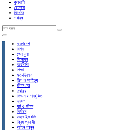
কুলখানি
চেহলাম
নিখোঁজ
শ্রাদ্ধ
বাংলাদেশ
বিশ্ব
খেলাধুলা
বিনোদন
অর্থনীতি
শিক্ষা
মত-দ্বিমত
শিল্প ও সাহিত্য
জীবনধারা
স্বাস্থ্য
বিজ্ঞান ও প্রযুক্তি
ভ্রমণ
ধর্ম ও জীবন
নির্বাচন
সহজ ইংরেজি
প্রিয় প্রবাসী
আইন-কানুন