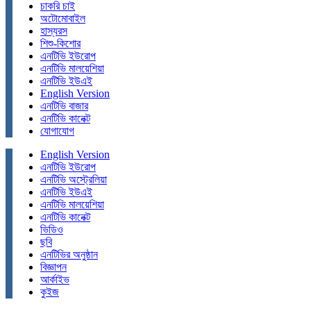
চাকরি চাই
অটোমোবাইল
হাস্যরস
শিশু-কিশোর
এনটিভি ইউরোপ
এনটিভি মালয়েশিয়া
এনটিভি ইউএই
English Version
এনটিভি বাজার
এনটিভি কানেক্ট
যোগাযোগ
English Version
এনটিভি ইউরোপ
এনটিভি অস্ট্রেলিয়া
এনটিভি ইউএই
এনটিভি মালয়েশিয়া
এনটিভি কানেক্ট
ভিডিও
ছবি
এনটিভির অনুষ্ঠান
বিজ্ঞাপন
আর্কাইভ
কুইজ