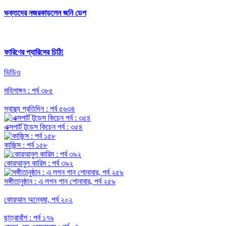
ভক্তদের নজরকাড়লেন জনি ডেপ
ফারিণের প্যারিসের চিঠি!
ভিডিও
মহিলাঙ্গন : পর্ব ৩৮৫
স্বাস্থ্য প্রতিদিন : পর্ব ৫৬৩৪
এক্সপার্ট টুডেস কিচেন পর্ব : ৩৫৪
কাজিন্স : পর্ব ১৫৮
কোরআনুল কারিম : পর্ব ৩৯২
সঙ্গীতানুষ্ঠান : এ লগন গান শোনাবার, পর্ব ২৫৯
কোরআন অন্বেষা, পর্ব ২০২
ছাত্রাবাঁশ : পর্ব ১৭৯