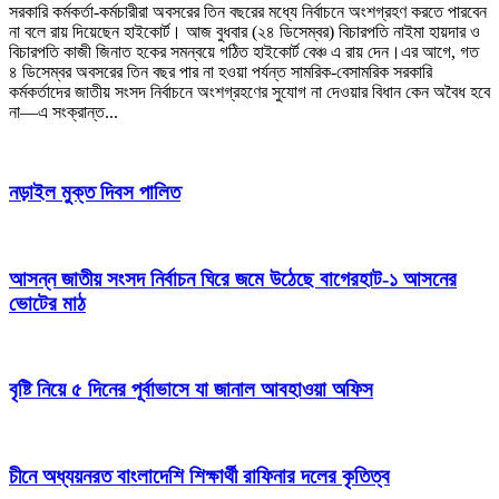
সরকারি কর্মকর্তা-কর্মচারীরা অবসরের তিন বছরের মধ্যে নির্বাচনে অংশগ্রহণ করতে পারবেন
না বলে রায় দিয়েছেন হাইকোর্ট। আজ বুধবার (২৪ ডিসেম্বর) বিচারপতি নাইমা হায়দার ও
বিচারপতি কাজী জিনাত হকের সমন্বয়ে গঠিত হাইকোর্ট বেঞ্চ এ রায় দেন।এর আগে, গত
৪ ডিসেম্বর অবসরের তিন বছর পার না হওয়া পর্যন্ত সামরিক-বেসামরিক সরকারি
কর্মকর্তাদের জাতীয় সংসদ নির্বাচনে অংশগ্রহণের সুযোগ না দেওয়ার বিধান কেন অবৈধ হবে
না—এ সংক্রান্ত...
নড়াইল মুক্ত দিবস পালিত
আসন্ন জাতীয় সংসদ নির্বাচন ঘিরে জমে উঠেছে বাগেরহাট-১ আসনের
ভোটের মাঠ
বৃষ্টি নিয়ে ৫ দিনের পূর্বাভাসে যা জানাল আবহাওয়া অফিস
চীনে অধ্যয়নরত বাংলাদেশি শিক্ষার্থী রাফিনার দলের কৃতিত্ব