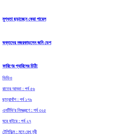
মুগ্ধতা ছড়াচ্ছেন কেয়া পায়েল
ভক্তদের নজরকাড়লেন জনি ডেপ
ফারিণের প্যারিসের চিঠি!
ভিডিও
রাতের আড্ডা : পর্ব ৫৬
ছাত্রাবাঁশ : পর্ব ১৭৯
এনটিভি'র নিমন্ত্রণে : পর্ব ৩২৫
ঘরে বাইরে : পর্ব ২৭
টেলিফিল্ম : মনে রেখ নূরী