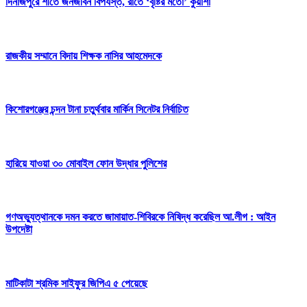
দিনাজপুরে শীতে জনজীবন বিপর্যস্ত, রাতে ‘বৃষ্টির মতো’ কুয়াশা
রাজকীয় সম্মানে বিদায় শিক্ষক নাসির আহমেদকে
কিশোরগঞ্জের চন্দন টানা চতুর্থবার মার্কিন সিনেটর নির্বাচিত
হারিয়ে যাওয়া ৩০ মোবাইল ফোন উদ্ধার পুলিশের
গণঅভ্যুত্থানকে দমন করতে জামায়াত-শিবিরকে নিষিদ্ধ করেছিল আ.লীগ : আইন
উপদেষ্টা
মাটিকাটা শ্রমিক সাইফুর জিপিএ ৫ পেয়েছে