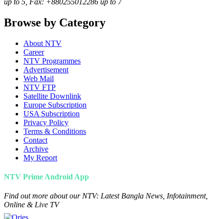
up to 5, Fax: +880255012286 up to 7
Browse by Category
About NTV
Career
NTV Programmes
Advertisement
Web Mail
NTV FTP
Satellite Downlink
Europe Subscription
USA Subscription
Privacy Policy
Terms & Conditions
Contact
Archive
My Report
NTV Prime Android App
Find out more about our NTV: Latest Bangla News, Infotainment,
Online & Live TV