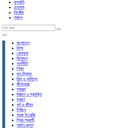
কুলখানি
চেহলাম
নিখোঁজ
শ্রাদ্ধ
বাংলাদেশ
বিশ্ব
খেলাধুলা
বিনোদন
অর্থনীতি
শিক্ষা
মত-দ্বিমত
শিল্প ও সাহিত্য
জীবনধারা
স্বাস্থ্য
বিজ্ঞান ও প্রযুক্তি
ভ্রমণ
ধর্ম ও জীবন
নির্বাচন
সহজ ইংরেজি
প্রিয় প্রবাসী
আইন-কানুন