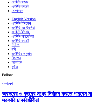
এনটিভি বাজার
এনটিভি কানেক্ট
যোগাযোগ
English Version
এনটিভি ইউরোপ
এনটিভি অস্ট্রেলিয়া
এনটিভি ইউএই
এনটিভি মালয়েশিয়া
এনটিভি কানেক্ট
ভিডিও
ছবি
এনটিভির অনুষ্ঠান
বিজ্ঞাপন
আর্কাইভ
কুইজ
Follow
বাংলাদেশ
অবসরের ৩ বছরের মধ্যে নির্বাচন করতে পারবেন না
সরকারি চাকরিজীবীরা