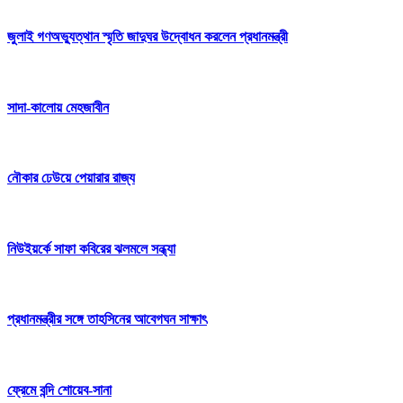
জুলাই গণঅভ্যুত্থান স্মৃতি জাদুঘর উদ্বোধন করলেন প্রধানমন্ত্রী
সাদা-কালোয় মেহজাবীন
নৌকার ঢেউয়ে পেয়ারার রাজ্য
নিউইয়র্কে সাফা কবিরের ঝলমলে সন্ধ্যা
প্রধানমন্ত্রীর সঙ্গে তাহসিনের আবেগঘন সাক্ষাৎ
ফ্রেমে বন্দি শোয়েব-সানা