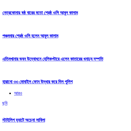
নেত্রকোনায় ষষ্ঠ বারের মতো শ্রেষ্ঠ ওসি আবুল কালাম
পঞ্চমবার শ্রেষ্ঠ ওসি হলেন আবুল কালাম
এতিমখানার ভবন উদ্বোধনে হেলিকপ্টারে এলেন কাতারের ধনাঢ্য দম্পতি
হারানো ৩৩ মোবাইল ফোন উদ্ধার করে দিল পুলিশ
আরও
ছবি
স্টাইলিশ হ্যাটে অচেনা সাবিলা