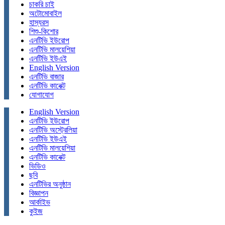
চাকরি চাই
অটোমোবাইল
হাস্যরস
শিশু-কিশোর
এনটিভি ইউরোপ
এনটিভি মালয়েশিয়া
এনটিভি ইউএই
English Version
এনটিভি বাজার
এনটিভি কানেক্ট
যোগাযোগ
English Version
এনটিভি ইউরোপ
এনটিভি অস্ট্রেলিয়া
এনটিভি ইউএই
এনটিভি মালয়েশিয়া
এনটিভি কানেক্ট
ভিডিও
ছবি
এনটিভির অনুষ্ঠান
বিজ্ঞাপন
আর্কাইভ
কুইজ