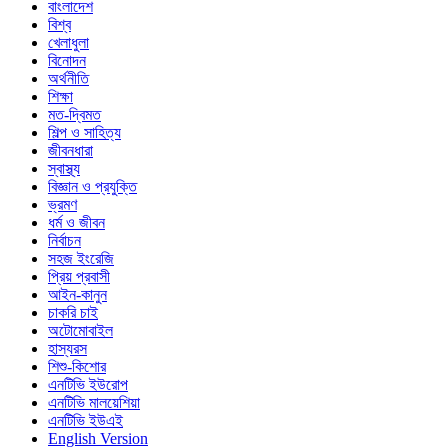
বাংলাদেশ
বিশ্ব
খেলাধুলা
বিনোদন
অর্থনীতি
শিক্ষা
মত-দ্বিমত
শিল্প ও সাহিত্য
জীবনধারা
স্বাস্থ্য
বিজ্ঞান ও প্রযুক্তি
ভ্রমণ
ধর্ম ও জীবন
নির্বাচন
সহজ ইংরেজি
প্রিয় প্রবাসী
আইন-কানুন
চাকরি চাই
অটোমোবাইল
হাস্যরস
শিশু-কিশোর
এনটিভি ইউরোপ
এনটিভি মালয়েশিয়া
এনটিভি ইউএই
English Version