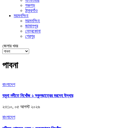
নীলফামারী
পঞ্চগড়
ঠাকুরগাঁও
ময়মনসিংহ
ময়মনসিংহ
জামালপুর
নেত্রকোনা
শেরপুর
জেলার খবর
পাবনা
বাংলাদেশ
যমুনা নদীতে নিখোঁজ ২ স্কুলছাত্রের মরদেহ উদ্ধার
২৩:১০, ০৫ আগস্ট ২০২৬
বাংলাদেশ