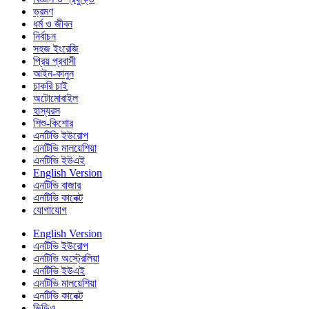
ভ্রমণ
ধর্ম ও জীবন
নির্বাচন
সহজ ইংরেজি
প্রিয় প্রবাসী
আইন-কানুন
চাকরি চাই
অটোমোবাইল
হাস্যরস
শিশু-কিশোর
এনটিভি ইউরোপ
এনটিভি মালয়েশিয়া
এনটিভি ইউএই
English Version
এনটিভি বাজার
এনটিভি কানেক্ট
যোগাযোগ
English Version
এনটিভি ইউরোপ
এনটিভি অস্ট্রেলিয়া
এনটিভি ইউএই
এনটিভি মালয়েশিয়া
এনটিভি কানেক্ট
ভিডিও