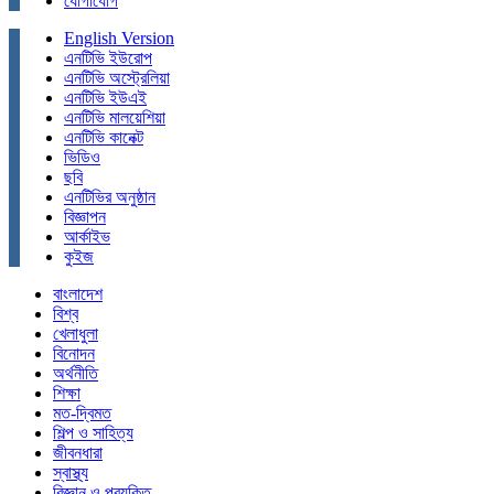
যোগাযোগ
English Version
এনটিভি ইউরোপ
এনটিভি অস্ট্রেলিয়া
এনটিভি ইউএই
এনটিভি মালয়েশিয়া
এনটিভি কানেক্ট
ভিডিও
ছবি
এনটিভির অনুষ্ঠান
বিজ্ঞাপন
আর্কাইভ
কুইজ
বাংলাদেশ
বিশ্ব
খেলাধুলা
বিনোদন
অর্থনীতি
শিক্ষা
মত-দ্বিমত
শিল্প ও সাহিত্য
জীবনধারা
স্বাস্থ্য
বিজ্ঞান ও প্রযুক্তি