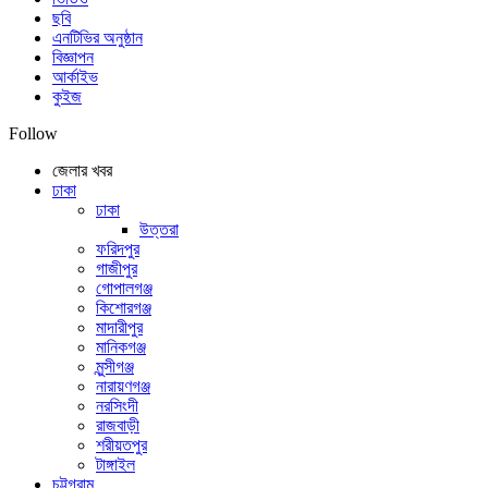
ছবি
এনটিভির অনুষ্ঠান
বিজ্ঞাপন
আর্কাইভ
কুইজ
Follow
জেলার খবর
ঢাকা
ঢাকা
উত্তরা
ফরিদপুর
গাজীপুর
গোপালগঞ্জ
কিশোরগঞ্জ
মাদারীপুর
মানিকগঞ্জ
মুন্সীগঞ্জ
নারায়ণগঞ্জ
নরসিংদী
রাজবাড়ী
শরীয়তপুর
টাঙ্গাইল
চট্টগ্রাম