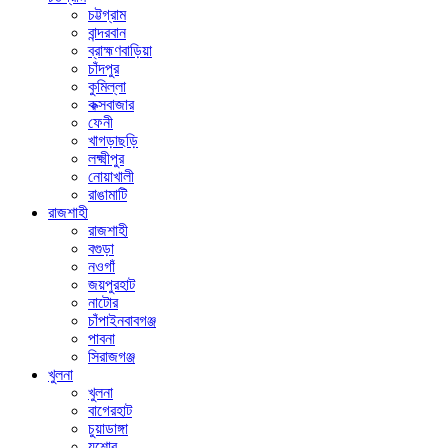
চট্টগ্রাম
বান্দরবান
ব্রাহ্মণবাড়িয়া
চাঁদপুর
কুমিল্লা
কক্সবাজার
ফেনী
খাগড়াছড়ি
লক্ষ্মীপুর
নোয়াখালী
রাঙামাটি
রাজশাহী
রাজশাহী
বগুড়া
নওগাঁ
জয়পুরহাট
নাটোর
চাঁপাইনবাবগঞ্জ
পাবনা
সিরাজগঞ্জ
খুলনা
খুলনা
বাগেরহাট
চুয়াডাঙ্গা
যশোর