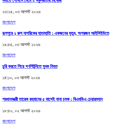
নদীতে গোসলে নেমে ২ স্কুলছাত্র নিখোঁজ
২৩:২৫, ০৩ আগস্ট ২০২৬
বাংলাদেশ
রূপপুরে ২ রুশ নাগরিকের হাতাহাতি : একজনের মৃত্যু, অপরজন আইসিইউতে
১৯:৫৫, ০৩ আগস্ট ২০২৬
বাংলাদেশ
চুরি করতে গিয়ে গণপিটুনিতে যুবক নিহত
১৪:১০, ০৩ আগস্ট ২০২৬
বাংলাদেশ
প্রধানমন্ত্রী তারেক রহমানের ৫ মাসেই নানা চমক : বিএমডিএ চেয়ারম্যান
১৮:৫০, ০২ আগস্ট ২০২৬
বাংলাদেশ