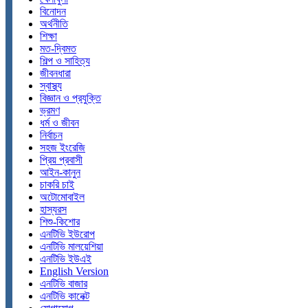
বিনোদন
অর্থনীতি
শিক্ষা
মত-দ্বিমত
শিল্প ও সাহিত্য
জীবনধারা
স্বাস্থ্য
বিজ্ঞান ও প্রযুক্তি
ভ্রমণ
ধর্ম ও জীবন
নির্বাচন
সহজ ইংরেজি
প্রিয় প্রবাসী
আইন-কানুন
চাকরি চাই
অটোমোবাইল
হাস্যরস
শিশু-কিশোর
এনটিভি ইউরোপ
এনটিভি মালয়েশিয়া
এনটিভি ইউএই
English Version
এনটিভি বাজার
এনটিভি কানেক্ট