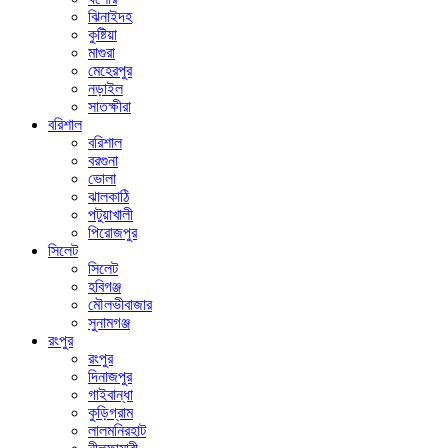
ঝিনাইদহ
কুষ্টিয়া
মাগুরা
মেহেরপুর
নড়াইল
সাতক্ষীরা
বরিশাল
বরিশাল
বরগুনা
ভোলা
ঝালকাঠি
পটুয়াখালী
পিরোজপুর
সিলেট
সিলেট
হবিগঞ্জ
মৌলভীবাজার
সুনামগঞ্জ
রংপুর
রংপুর
দিনাজপুর
গাইবান্ধা
কুড়িগ্রাম
লালমনিরহাট