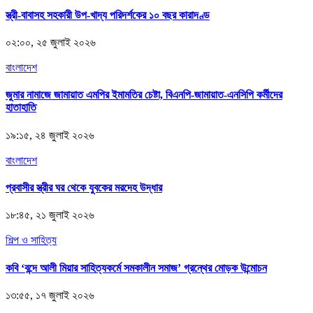
স্ত্রী-বাবাসহ সহকারী উপ-খাদ্য পরিদর্শকের ১০ বছর কারাদণ্ড
০২:০০, ২৫ জুলাই ২০২৬
বাংলাদেশ
জুমার নামাজে জামায়াত এমপির ইমামতির চেষ্টা, বিএনপি-জামায়াত-এনসিপি কর্মীদের
হাতাহাতি
১৯:১৫, ২৪ জুলাই ২০২৬
বাংলাদেশ
প্রবাসীর স্ত্রীর ঘর থেকে যুবকের মরদেহ উদ্ধার
১৮:৪৫, ২১ জুলাই ২০২৬
শিল্প ও সাহিত্য
কবি ‘বন্দে আলী মিয়ার সাহিত্যকর্মে সমকালীন সমাজ’ গ্রন্থের মোড়ক উন্মোচন
১৩:৫৫, ১৭ জুলাই ২০২৬