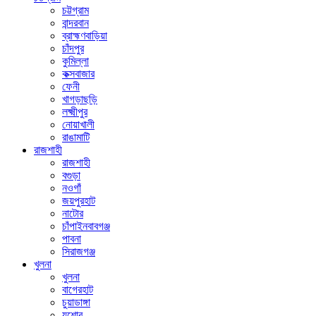
চট্টগ্রাম
বান্দরবান
ব্রাহ্মণবাড়িয়া
চাঁদপুর
কুমিল্লা
কক্সবাজার
ফেনী
খাগড়াছড়ি
লক্ষ্মীপুর
নোয়াখালী
রাঙামাটি
রাজশাহী
রাজশাহী
বগুড়া
নওগাঁ
জয়পুরহাট
নাটোর
চাঁপাইনবাবগঞ্জ
পাবনা
সিরাজগঞ্জ
খুলনা
খুলনা
বাগেরহাট
চুয়াডাঙ্গা
যশোর