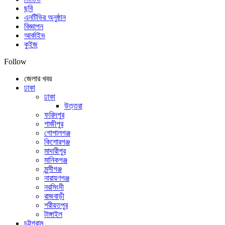
ছবি
এনটিভির অনুষ্ঠান
বিজ্ঞাপন
আর্কাইভ
কুইজ
Follow
জেলার খবর
ঢাকা
ঢাকা
উত্তরা
ফরিদপুর
গাজীপুর
গোপালগঞ্জ
কিশোরগঞ্জ
মাদারীপুর
মানিকগঞ্জ
মুন্সীগঞ্জ
নারায়ণগঞ্জ
নরসিংদী
রাজবাড়ী
শরীয়তপুর
টাঙ্গাইল
চট্টগ্রাম