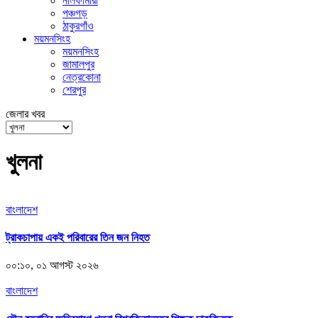
নীলফামারী
পঞ্চগড়
ঠাকুরগাঁও
ময়মনসিংহ
ময়মনসিংহ
জামালপুর
নেত্রকোনা
শেরপুর
জেলার খবর
খুলনা
বাংলাদেশ
ট্রাকচাপায় একই পরিবারের তিন জন নিহত
০০:১০, ০১ আগস্ট ২০২৬
বাংলাদেশ