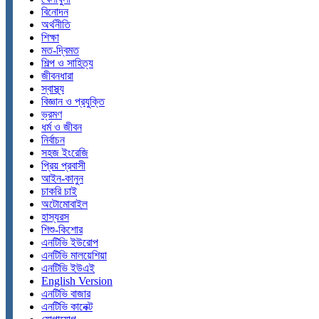
বিনোদন
অর্থনীতি
শিক্ষা
মত-দ্বিমত
শিল্প ও সাহিত্য
জীবনধারা
স্বাস্থ্য
বিজ্ঞান ও প্রযুক্তি
ভ্রমণ
ধর্ম ও জীবন
নির্বাচন
সহজ ইংরেজি
প্রিয় প্রবাসী
আইন-কানুন
চাকরি চাই
অটোমোবাইল
হাস্যরস
শিশু-কিশোর
এনটিভি ইউরোপ
এনটিভি মালয়েশিয়া
এনটিভি ইউএই
English Version
এনটিভি বাজার
এনটিভি কানেক্ট