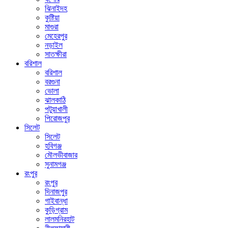
ঝিনাইদহ
কুষ্টিয়া
মাগুরা
মেহেরপুর
নড়াইল
সাতক্ষীরা
বরিশাল
বরিশাল
বরগুনা
ভোলা
ঝালকাঠি
পটুয়াখালী
পিরোজপুর
সিলেট
সিলেট
হবিগঞ্জ
মৌলভীবাজার
সুনামগঞ্জ
রংপুর
রংপুর
দিনাজপুর
গাইবান্ধা
কুড়িগ্রাম
লালমনিরহাট