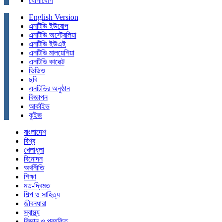
যোগাযোগ
English Version
এনটিভি ইউরোপ
এনটিভি অস্ট্রেলিয়া
এনটিভি ইউএই
এনটিভি মালয়েশিয়া
এনটিভি কানেক্ট
ভিডিও
ছবি
এনটিভির অনুষ্ঠান
বিজ্ঞাপন
আর্কাইভ
কুইজ
বাংলাদেশ
বিশ্ব
খেলাধুলা
বিনোদন
অর্থনীতি
শিক্ষা
মত-দ্বিমত
শিল্প ও সাহিত্য
জীবনধারা
স্বাস্থ্য
বিজ্ঞান ও প্রযুক্তি