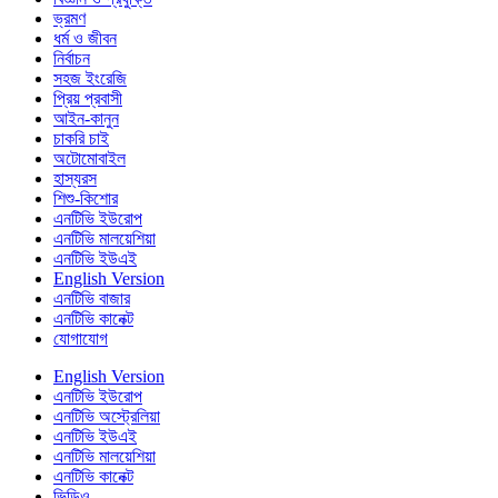
ভ্রমণ
ধর্ম ও জীবন
নির্বাচন
সহজ ইংরেজি
প্রিয় প্রবাসী
আইন-কানুন
চাকরি চাই
অটোমোবাইল
হাস্যরস
শিশু-কিশোর
এনটিভি ইউরোপ
এনটিভি মালয়েশিয়া
এনটিভি ইউএই
English Version
এনটিভি বাজার
এনটিভি কানেক্ট
যোগাযোগ
English Version
এনটিভি ইউরোপ
এনটিভি অস্ট্রেলিয়া
এনটিভি ইউএই
এনটিভি মালয়েশিয়া
এনটিভি কানেক্ট
ভিডিও