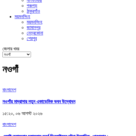
নীলফামারী
পঞ্চগড়
ঠাকুরগাঁও
ময়মনসিংহ
ময়মনসিংহ
জামালপুর
নেত্রকোনা
শেরপুর
জেলার খবর
নওগাঁ
বাংলাদেশ
নওগাঁয় মাদ্রাসার নতুন একাডেমিক ভবন উদ্বোধন
১৫:২০, ০৬ আগস্ট ২০২৬
বাংলাদেশ