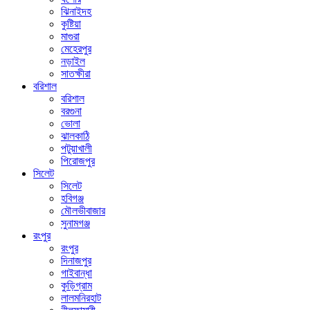
ঝিনাইদহ
কুষ্টিয়া
মাগুরা
মেহেরপুর
নড়াইল
সাতক্ষীরা
বরিশাল
বরিশাল
বরগুনা
ভোলা
ঝালকাঠি
পটুয়াখালী
পিরোজপুর
সিলেট
সিলেট
হবিগঞ্জ
মৌলভীবাজার
সুনামগঞ্জ
রংপুর
রংপুর
দিনাজপুর
গাইবান্ধা
কুড়িগ্রাম
লালমনিরহাট