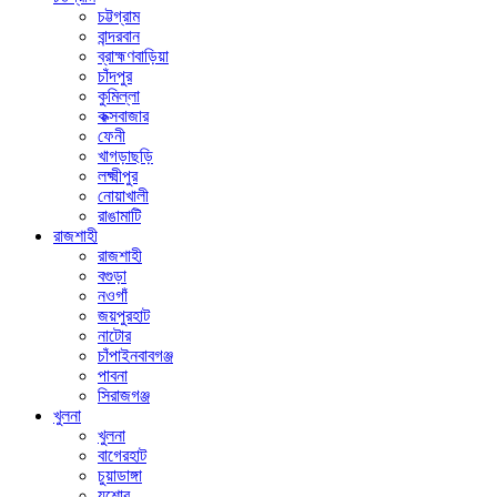
চট্টগ্রাম
বান্দরবান
ব্রাহ্মণবাড়িয়া
চাঁদপুর
কুমিল্লা
কক্সবাজার
ফেনী
খাগড়াছড়ি
লক্ষ্মীপুর
নোয়াখালী
রাঙামাটি
রাজশাহী
রাজশাহী
বগুড়া
নওগাঁ
জয়পুরহাট
নাটোর
চাঁপাইনবাবগঞ্জ
পাবনা
সিরাজগঞ্জ
খুলনা
খুলনা
বাগেরহাট
চুয়াডাঙ্গা
যশোর