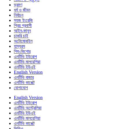
ভ্রমণ
ধর্ম ও জীবন
নির্বাচন
সহজ ইংরেজি
প্রিয় প্রবাসী
আইন-কানুন
চাকরি চাই
অটোমোবাইল
হাস্যরস
শিশু-কিশোর
এনটিভি ইউরোপ
এনটিভি মালয়েশিয়া
এনটিভি ইউএই
English Version
এনটিভি বাজার
এনটিভি কানেক্ট
যোগাযোগ
English Version
এনটিভি ইউরোপ
এনটিভি অস্ট্রেলিয়া
এনটিভি ইউএই
এনটিভি মালয়েশিয়া
এনটিভি কানেক্ট
ভিডিও