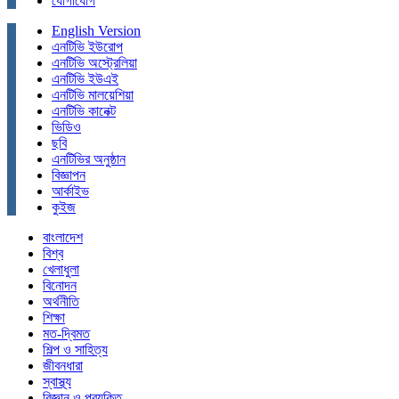
যোগাযোগ
English Version
এনটিভি ইউরোপ
এনটিভি অস্ট্রেলিয়া
এনটিভি ইউএই
এনটিভি মালয়েশিয়া
এনটিভি কানেক্ট
ভিডিও
ছবি
এনটিভির অনুষ্ঠান
বিজ্ঞাপন
আর্কাইভ
কুইজ
বাংলাদেশ
বিশ্ব
খেলাধুলা
বিনোদন
অর্থনীতি
শিক্ষা
মত-দ্বিমত
শিল্প ও সাহিত্য
জীবনধারা
স্বাস্থ্য
বিজ্ঞান ও প্রযুক্তি