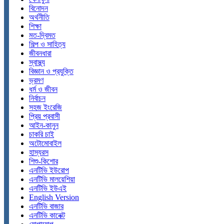
বিনোদন
অর্থনীতি
শিক্ষা
মত-দ্বিমত
শিল্প ও সাহিত্য
জীবনধারা
স্বাস্থ্য
বিজ্ঞান ও প্রযুক্তি
ভ্রমণ
ধর্ম ও জীবন
নির্বাচন
সহজ ইংরেজি
প্রিয় প্রবাসী
আইন-কানুন
চাকরি চাই
অটোমোবাইল
হাস্যরস
শিশু-কিশোর
এনটিভি ইউরোপ
এনটিভি মালয়েশিয়া
এনটিভি ইউএই
English Version
এনটিভি বাজার
এনটিভি কানেক্ট