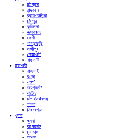
চট্টগ্রাম
বান্দরবান
ব্রাহ্মণবাড়িয়া
চাঁদপুর
কুমিল্লা
কক্সবাজার
ফেনী
খাগড়াছড়ি
লক্ষ্মীপুর
নোয়াখালী
রাঙামাটি
রাজশাহী
রাজশাহী
বগুড়া
নওগাঁ
জয়পুরহাট
নাটোর
চাঁপাইনবাবগঞ্জ
পাবনা
সিরাজগঞ্জ
খুলনা
খুলনা
বাগেরহাট
চুয়াডাঙ্গা
যশোর