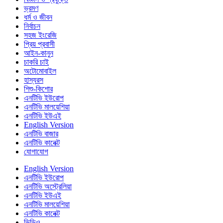
ভ্রমণ
ধর্ম ও জীবন
নির্বাচন
সহজ ইংরেজি
প্রিয় প্রবাসী
আইন-কানুন
চাকরি চাই
অটোমোবাইল
হাস্যরস
শিশু-কিশোর
এনটিভি ইউরোপ
এনটিভি মালয়েশিয়া
এনটিভি ইউএই
English Version
এনটিভি বাজার
এনটিভি কানেক্ট
যোগাযোগ
English Version
এনটিভি ইউরোপ
এনটিভি অস্ট্রেলিয়া
এনটিভি ইউএই
এনটিভি মালয়েশিয়া
এনটিভি কানেক্ট
ভিডিও