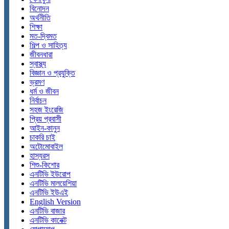
বিনোদন
অর্থনীতি
শিক্ষা
মত-দ্বিমত
শিল্প ও সাহিত্য
জীবনধারা
স্বাস্থ্য
বিজ্ঞান ও প্রযুক্তি
ভ্রমণ
ধর্ম ও জীবন
নির্বাচন
সহজ ইংরেজি
প্রিয় প্রবাসী
আইন-কানুন
চাকরি চাই
অটোমোবাইল
হাস্যরস
শিশু-কিশোর
এনটিভি ইউরোপ
এনটিভি মালয়েশিয়া
এনটিভি ইউএই
English Version
এনটিভি বাজার
এনটিভি কানেক্ট