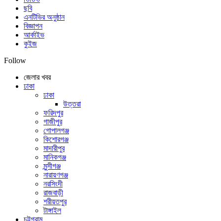
ছবি
এনটিভির অনুষ্ঠান
বিজ্ঞাপন
আর্কাইভ
কুইজ
Follow
জেলার খবর
ঢাকা
ঢাকা
উত্তরা
ফরিদপুর
গাজীপুর
গোপালগঞ্জ
কিশোরগঞ্জ
মাদারীপুর
মানিকগঞ্জ
মুন্সীগঞ্জ
নারায়ণগঞ্জ
নরসিংদী
রাজবাড়ী
শরীয়তপুর
টাঙ্গাইল
চট্টগ্রাম