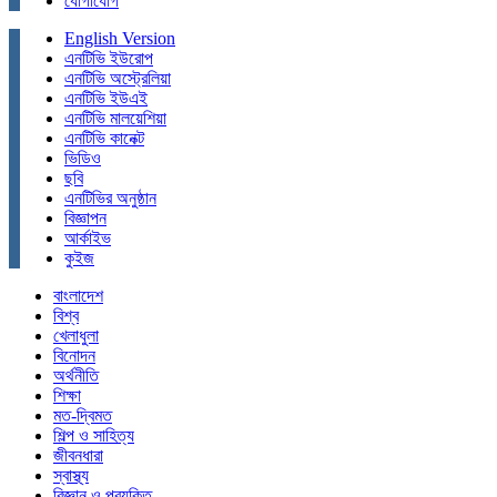
যোগাযোগ
English Version
এনটিভি ইউরোপ
এনটিভি অস্ট্রেলিয়া
এনটিভি ইউএই
এনটিভি মালয়েশিয়া
এনটিভি কানেক্ট
ভিডিও
ছবি
এনটিভির অনুষ্ঠান
বিজ্ঞাপন
আর্কাইভ
কুইজ
বাংলাদেশ
বিশ্ব
খেলাধুলা
বিনোদন
অর্থনীতি
শিক্ষা
মত-দ্বিমত
শিল্প ও সাহিত্য
জীবনধারা
স্বাস্থ্য
বিজ্ঞান ও প্রযুক্তি