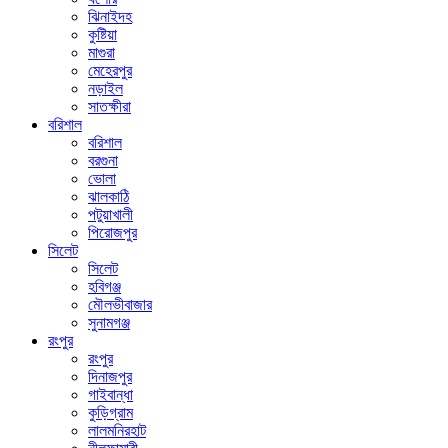
ঝিনাইদহ
কুষ্টিয়া
মাগুরা
মেহেরপুর
নড়াইল
সাতক্ষীরা
বরিশাল
বরিশাল
বরগুনা
ভোলা
ঝালকাঠি
পটুয়াখালী
পিরোজপুর
সিলেট
সিলেট
হবিগঞ্জ
মৌলভীবাজার
সুনামগঞ্জ
রংপুর
রংপুর
দিনাজপুর
গাইবান্ধা
কুড়িগ্রাম
লালমনিরহাট