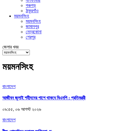
নীলফামারী
পঞ্চগড়
ঠাকুরগাঁও
ময়মনসিংহ
ময়মনসিংহ
জামালপুর
নেত্রকোনা
শেরপুর
জেলার খবর
ময়মনসিংহ
বাংলাদেশ
আজীবন জুলাই শহীদদের পাশে থাকবে বিএনপি : প্রতিমন্ত্রী
০৯:৫৫, ০৬ আগস্ট ২০২৬
বাংলাদেশ