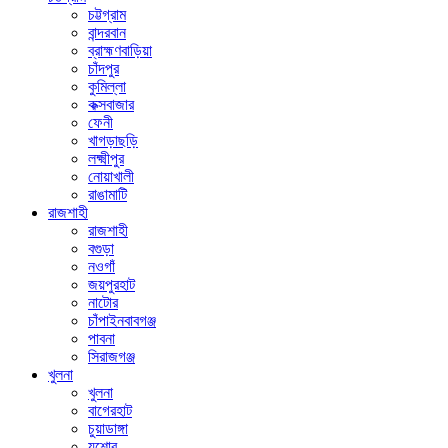
চট্টগ্রাম
বান্দরবান
ব্রাহ্মণবাড়িয়া
চাঁদপুর
কুমিল্লা
কক্সবাজার
ফেনী
খাগড়াছড়ি
লক্ষ্মীপুর
নোয়াখালী
রাঙামাটি
রাজশাহী
রাজশাহী
বগুড়া
নওগাঁ
জয়পুরহাট
নাটোর
চাঁপাইনবাবগঞ্জ
পাবনা
সিরাজগঞ্জ
খুলনা
খুলনা
বাগেরহাট
চুয়াডাঙ্গা
যশোর