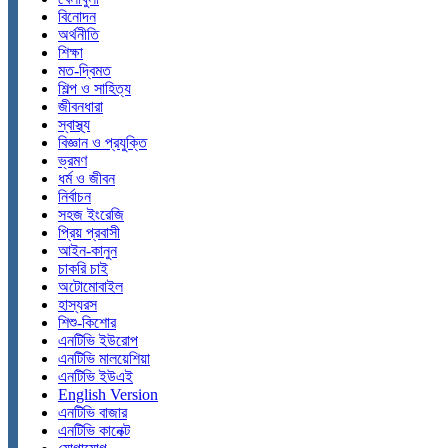
বিনোদন
অর্থনীতি
শিক্ষা
মত-দ্বিমত
শিল্প ও সাহিত্য
জীবনধারা
স্বাস্থ্য
বিজ্ঞান ও প্রযুক্তি
ভ্রমণ
ধর্ম ও জীবন
নির্বাচন
সহজ ইংরেজি
প্রিয় প্রবাসী
আইন-কানুন
চাকরি চাই
অটোমোবাইল
হাস্যরস
শিশু-কিশোর
এনটিভি ইউরোপ
এনটিভি মালয়েশিয়া
এনটিভি ইউএই
English Version
এনটিভি বাজার
এনটিভি কানেক্ট