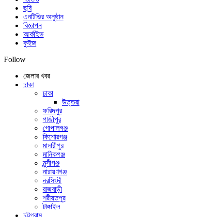
ছবি
এনটিভির অনুষ্ঠান
বিজ্ঞাপন
আর্কাইভ
কুইজ
Follow
জেলার খবর
ঢাকা
ঢাকা
উত্তরা
ফরিদপুর
গাজীপুর
গোপালগঞ্জ
কিশোরগঞ্জ
মাদারীপুর
মানিকগঞ্জ
মুন্সীগঞ্জ
নারায়ণগঞ্জ
নরসিংদী
রাজবাড়ী
শরীয়তপুর
টাঙ্গাইল
চট্টগ্রাম