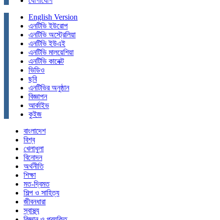
যোগাযোগ
English Version
এনটিভি ইউরোপ
এনটিভি অস্ট্রেলিয়া
এনটিভি ইউএই
এনটিভি মালয়েশিয়া
এনটিভি কানেক্ট
ভিডিও
ছবি
এনটিভির অনুষ্ঠান
বিজ্ঞাপন
আর্কাইভ
কুইজ
বাংলাদেশ
বিশ্ব
খেলাধুলা
বিনোদন
অর্থনীতি
শিক্ষা
মত-দ্বিমত
শিল্প ও সাহিত্য
জীবনধারা
স্বাস্থ্য
বিজ্ঞান ও প্রযুক্তি