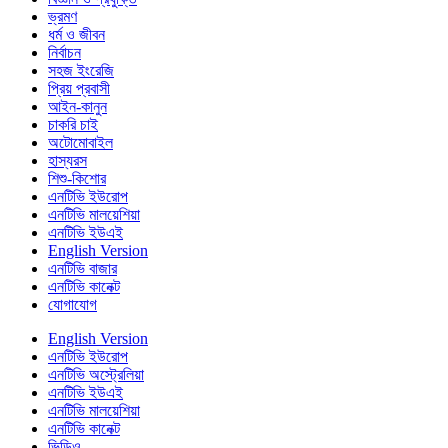
ভ্রমণ
ধর্ম ও জীবন
নির্বাচন
সহজ ইংরেজি
প্রিয় প্রবাসী
আইন-কানুন
চাকরি চাই
অটোমোবাইল
হাস্যরস
শিশু-কিশোর
এনটিভি ইউরোপ
এনটিভি মালয়েশিয়া
এনটিভি ইউএই
English Version
এনটিভি বাজার
এনটিভি কানেক্ট
যোগাযোগ
English Version
এনটিভি ইউরোপ
এনটিভি অস্ট্রেলিয়া
এনটিভি ইউএই
এনটিভি মালয়েশিয়া
এনটিভি কানেক্ট
ভিডিও