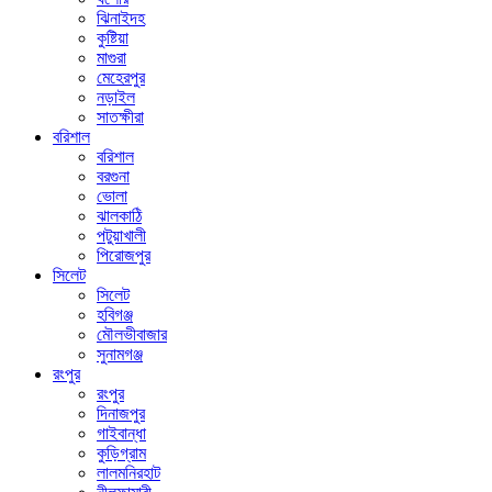
ঝিনাইদহ
কুষ্টিয়া
মাগুরা
মেহেরপুর
নড়াইল
সাতক্ষীরা
বরিশাল
বরিশাল
বরগুনা
ভোলা
ঝালকাঠি
পটুয়াখালী
পিরোজপুর
সিলেট
সিলেট
হবিগঞ্জ
মৌলভীবাজার
সুনামগঞ্জ
রংপুর
রংপুর
দিনাজপুর
গাইবান্ধা
কুড়িগ্রাম
লালমনিরহাট