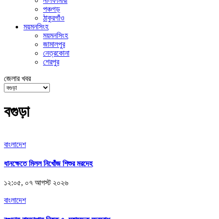
নীলফামারী
পঞ্চগড়
ঠাকুরগাঁও
ময়মনসিংহ
ময়মনসিংহ
জামালপুর
নেত্রকোনা
শেরপুর
জেলার খবর
বগুড়া
বাংলাদেশ
ধানক্ষেতে মিলল নিখোঁজ শিশুর মরদেহ
১২:০৫, ০৭ আগস্ট ২০২৬
বাংলাদেশ