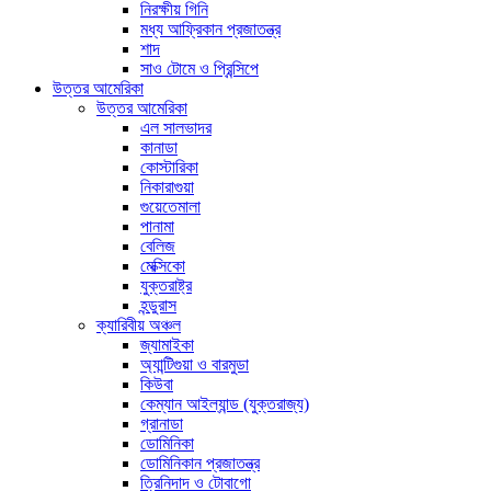
নিরক্ষীয় গিনি
মধ্য আফ্রিকান প্রজাতন্ত্র
শাদ
সাও টোমে ও প্রিন্সিপে
উত্তর আমেরিকা
উত্তর আমেরিকা
এল সালভাদর
কানাডা
কোস্টারিকা
নিকারাগুয়া
গুয়েতেমালা
পানামা
বেলিজ
মেক্সিকো
যুক্তরাষ্ট্র
হন্ডুরাস
ক্যারিবীয় অঞ্চল
জ্যামাইকা
অ্যান্টিগুয়া ও বারমুডা
কিউবা
কেম্যান আইল্যান্ড (যুক্তরাজ্য)
গ্রানাডা
ডোমিনিকা
ডোমিনিকান প্রজাতন্ত্র
ত্রিনিদাদ ও টোবাগো