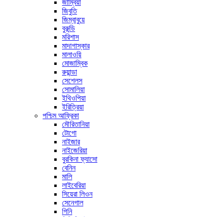
জাম্বিয়া
জিবুতি
জিম্বাবুয়ে
বুরুন্ডি
মরিশাস
মাদাগাস্কার
মালাওয়ি
মোজাম্বিক
রুয়ান্ডা
সেশেলস
সোমালিয়া
ইথিওপিয়া
ইরিত্রিয়া
পশ্চিম আফ্রিকা
মৌরিতানিয়া
টোগো
নাইজার
নাইজেরিয়া
বুরকিনা ফ্যাসো
বেনিন
মালি
লাইবেরিয়া
সিয়েরা লিওন
সেনেগাল
গিনি