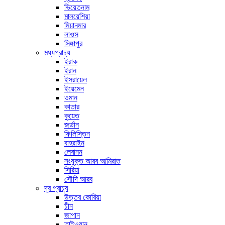
ভিয়েতনাম
মালয়েশিয়া
মিয়ানমার
লাওস
সিঙ্গাপুর
মধ্যপ্রাচ্য
ইরাক
ইরান
ইসরায়েল
ইয়েমেন
ওমান
কাতার
কুয়েত
জর্ডান
ফিলিস্তিন
বাহরাইন
লেবানন
সংযুক্ত আরব আমিরাত
সিরিয়া
সৌদি আরব
দূর প্রাচ্য
উত্তর কোরিয়া
চীন
জাপান
তাইওয়ান