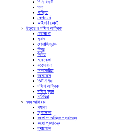
গিনি বিসাউ
ঘানা
গাম্বিয়া
কেপভার্দে
আইভরি কোস্ট
উত্তর ও দক্ষিণ আফ্রিকা
লেসোথো
সুদান
সোয়াজিল্যান্ড
মিসর
লিবিয়া
মরোক্কো
বতসোয়ানা
আলজেরিয়া
কমোরোস
তিউনিশিয়া
দক্ষিণ আফ্রিকা
দক্ষিণ সুদান
নামিবিয়া
মধ্য আফ্রিকা
গ্যাবন
অ্যাঙ্গোলা
কঙ্গো গণতান্ত্রিক প্রজাতন্ত্র
কঙ্গো প্রজাতন্ত্র
ক্যামেরুন