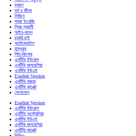
ভ্রমণ
ধর্ম ও জীবন
নির্বাচন
সহজ ইংরেজি
প্রিয় প্রবাসী
আইন-কানুন
চাকরি চাই
অটোমোবাইল
হাস্যরস
শিশু-কিশোর
এনটিভি ইউরোপ
এনটিভি মালয়েশিয়া
এনটিভি ইউএই
English Version
এনটিভি বাজার
এনটিভি কানেক্ট
যোগাযোগ
English Version
এনটিভি ইউরোপ
এনটিভি অস্ট্রেলিয়া
এনটিভি ইউএই
এনটিভি মালয়েশিয়া
এনটিভি কানেক্ট
ভিডিও