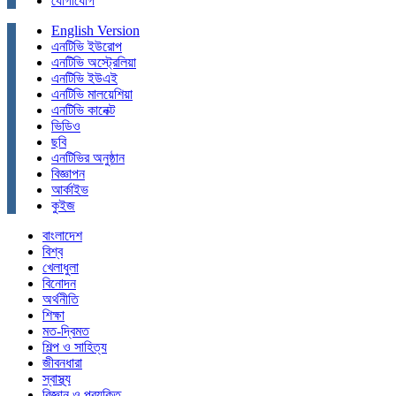
যোগাযোগ
English Version
এনটিভি ইউরোপ
এনটিভি অস্ট্রেলিয়া
এনটিভি ইউএই
এনটিভি মালয়েশিয়া
এনটিভি কানেক্ট
ভিডিও
ছবি
এনটিভির অনুষ্ঠান
বিজ্ঞাপন
আর্কাইভ
কুইজ
বাংলাদেশ
বিশ্ব
খেলাধুলা
বিনোদন
অর্থনীতি
শিক্ষা
মত-দ্বিমত
শিল্প ও সাহিত্য
জীবনধারা
স্বাস্থ্য
বিজ্ঞান ও প্রযুক্তি