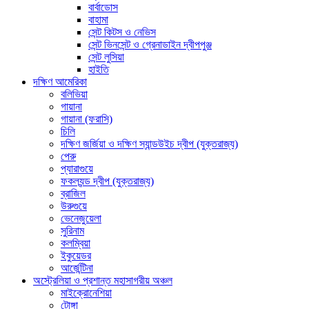
বার্বাডোস
বাহামা
সেন্ট কিটস ও নেভিস
সেন্ট ভিনসেন্ট ও গ্রেনাডাইন দ্বীপপুঞ্জ
সেন্ট লুসিয়া
হাইতি
দক্ষিণ আমেরিকা
বলিভিয়া
গায়ানা
গায়ানা (ফরাসি)
চিলি
দক্ষিণ জর্জিয়া ও দক্ষিণ স্যান্ডউইচ দ্বীপ (যুক্তরাজ্য)
পেরু
প্যারাগুয়ে
ফকল্যন্ড দ্বীপ (যুক্তরাজ্য)
ব্রাজিল
উরুগুয়ে
ভেনেজুয়েলা
সুরিনাম
কলম্বিয়া
ইকুয়েডর
আর্জেন্টিনা
অস্ট্রেলিয়া ও প্রশান্ত মহাসাগরীয় অঞ্চল
মাইক্রোনেশিয়া
টোঙ্গা