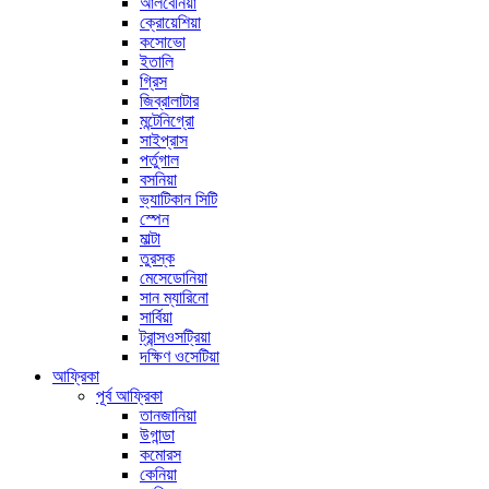
আলবেনিয়া
ক্রোয়েশিয়া
কসোভো
ইতালি
গ্রিস
জিব্রালাটার
মন্টেনিগ্রো
সাইপ্রাস
পর্তুগাল
বসনিয়া
ভ্যাটিকান সিটি
স্পেন
মাল্টা
তুরস্ক
মেসেডোনিয়া
সান ম্যারিনো
সার্বিয়া
ট্রান্সওসট্রিয়া
দক্ষিণ ওসেটিয়া
আফ্রিকা
পূর্ব আফ্রিকা
তানজানিয়া
উগান্ডা
কমোরস
কেনিয়া