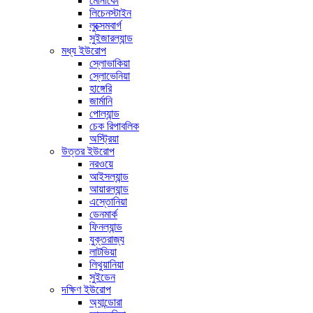
মোনাকো
লিচেনস্টাইন
লুক্সেমবার্গ
সুইজারল্যান্ড
মধ্য ইউরোপ
স্লোভাকিয়া
স্লোভেনিয়া
হাঙ্গেরি
জার্মানি
পোল্যান্ড
চেক রিপাবলিক
অস্ট্রিয়া
উত্তর ইউরোপ
নরওয়ে
আইসল্যান্ড
আয়ারল্যান্ড
এস্তোনিয়া
ডেনমার্ক
ফিনল্যান্ড
যুক্তরাজ্য
লাটভিয়া
লিথুয়ানিয়া
সুইডেন
দক্ষিণ ইউরোপ
অ্যান্ডোরা