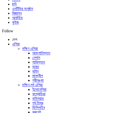
ছবি
এনটিভির অনুষ্ঠান
বিজ্ঞাপন
আর্কাইভ
কুইজ
Follow
দেশ
এশিয়া
দক্ষিণ এশিয়া
আফগানিস্তান
নেপাল
পাকিস্তান
ভারত
ভুটান
মালদ্বীপ
শ্রীলঙ্কা
দক্ষিণ-পূর্ব এশিয়া
ইন্দোনেশিয়া
কম্বোডিয়া
থাইল্যান্ড
পূর্ব তিমুর
ফিলিপাইন
ব্রুনেই