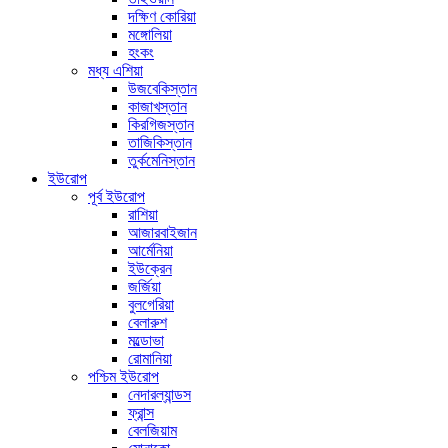
দক্ষিণ কোরিয়া
মঙ্গোলিয়া
হংকং
মধ্য এশিয়া
উজবেকিস্তান
কাজাখস্তান
কিরগিজস্তান
তাজিকিস্তান
তুর্কমেনিস্তান
ইউরোপ
পূর্ব ইউরোপ
রাশিয়া
আজারবাইজান
আর্মেনিয়া
ইউক্রেন
জর্জিয়া
বুলগেরিয়া
বেলারুশ
মল্ডোভা
রোমানিয়া
পশ্চিম ইউরোপ
নেদারল্যান্ডস
ফ্রান্স
বেলজিয়াম