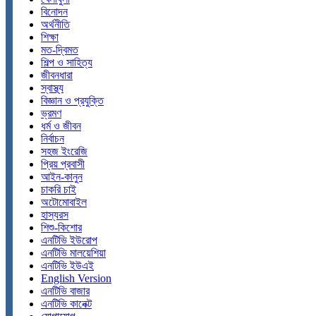
বিনোদন
অর্থনীতি
শিক্ষা
মত-দ্বিমত
শিল্প ও সাহিত্য
জীবনধারা
স্বাস্থ্য
বিজ্ঞান ও প্রযুক্তি
ভ্রমণ
ধর্ম ও জীবন
নির্বাচন
সহজ ইংরেজি
প্রিয় প্রবাসী
আইন-কানুন
চাকরি চাই
অটোমোবাইল
হাস্যরস
শিশু-কিশোর
এনটিভি ইউরোপ
এনটিভি মালয়েশিয়া
এনটিভি ইউএই
English Version
এনটিভি বাজার
এনটিভি কানেক্ট