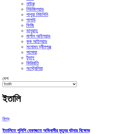
নাউরু
নিউজিল্যান্ড
পাপুয়া নিউগিনি
পালাউ
ফিজি
ভানুয়াতু
মার্শাল আইল্যান্ড
কুক আইল্যান্ড
সলোমন দ্বীপপুঞ্জ
সামোয়া
টুভালু
কিরিবাতি
অস্ট্রেলিয়া
দেশ
ইতালি
বিশ্ব
ইতালিতে পুলিশি হেফাজতে অভিবাসীর মৃত্যুর ঘটনায় বিক্ষোভ