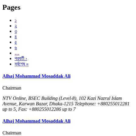
Pages
১
২
৩
৪
৫
৬
…
পরবর্তী ›
সর্বশেষ »
Alhaj Mohammad Mosaddak Ali
Chairman
NTV Online, BSEC Building (Level-8), 102 Kazi Nazrul Islam
Avenue, Karwan Bazar, Dhaka-1215 Telephone: +880255012281
up to 5, Fax: +880255012286 up to 7
Alhaj Mohammad Mosaddak Ali
Chairman