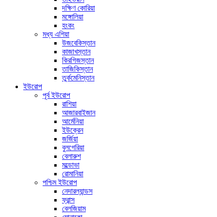
দক্ষিণ কোরিয়া
মঙ্গোলিয়া
হংকং
মধ্য এশিয়া
উজবেকিস্তান
কাজাখস্তান
কিরগিজস্তান
তাজিকিস্তান
তুর্কমেনিস্তান
ইউরোপ
পূর্ব ইউরোপ
রাশিয়া
আজারবাইজান
আর্মেনিয়া
ইউক্রেন
জর্জিয়া
বুলগেরিয়া
বেলারুশ
মল্ডোভা
রোমানিয়া
পশ্চিম ইউরোপ
নেদারল্যান্ডস
ফ্রান্স
বেলজিয়াম