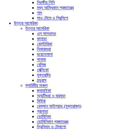
নিরক্ষীয় গিনি
মধ্য আফ্রিকান প্রজাতন্ত্র
শাদ
সাও টোমে ও প্রিন্সিপে
উত্তর আমেরিকা
উত্তর আমেরিকা
এল সালভাদর
কানাডা
কোস্টারিকা
নিকারাগুয়া
গুয়েতেমালা
পানামা
বেলিজ
মেক্সিকো
যুক্তরাষ্ট্র
হন্ডুরাস
ক্যারিবীয় অঞ্চল
জ্যামাইকা
অ্যান্টিগুয়া ও বারমুডা
কিউবা
কেম্যান আইল্যান্ড (যুক্তরাজ্য)
গ্রানাডা
ডোমিনিকা
ডোমিনিকান প্রজাতন্ত্র
ত্রিনিদাদ ও টোবাগো