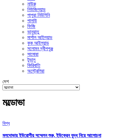
নাউরু
নিউজিল্যান্ড
পাপুয়া নিউগিনি
পালাউ
ফিজি
ভানুয়াতু
মার্শাল আইল্যান্ড
কুক আইল্যান্ড
সলোমন দ্বীপপুঞ্জ
সামোয়া
টুভালু
কিরিবাতি
অস্ট্রেলিয়া
দেশ
মল্ডোভা
বিশ্ব
মলদোভায় ইউরোপীয় সম্মেলন শুরু, ইউক্রেন যুদ্ধ নিয়ে আলোচনা