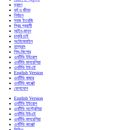
ভ্রমণ
ধর্ম ও জীবন
নির্বাচন
সহজ ইংরেজি
প্রিয় প্রবাসী
আইন-কানুন
চাকরি চাই
অটোমোবাইল
হাস্যরস
শিশু-কিশোর
এনটিভি ইউরোপ
এনটিভি মালয়েশিয়া
এনটিভি ইউএই
English Version
এনটিভি বাজার
এনটিভি কানেক্ট
যোগাযোগ
English Version
এনটিভি ইউরোপ
এনটিভি অস্ট্রেলিয়া
এনটিভি ইউএই
এনটিভি মালয়েশিয়া
এনটিভি কানেক্ট
ভিডিও