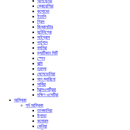
আলবেনিয়া
ক্রোয়েশিয়া
কসোভো
ইতালি
গ্রিস
জিব্রালাটার
মন্টেনিগ্রো
সাইপ্রাস
পর্তুগাল
বসনিয়া
ভ্যাটিকান সিটি
স্পেন
মাল্টা
তুরস্ক
মেসেডোনিয়া
সান ম্যারিনো
সার্বিয়া
ট্রান্সওসট্রিয়া
দক্ষিণ ওসেটিয়া
আফ্রিকা
পূর্ব আফ্রিকা
তানজানিয়া
উগান্ডা
কমোরস
কেনিয়া