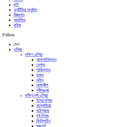
ছবি
এনটিভির অনুষ্ঠান
বিজ্ঞাপন
আর্কাইভ
কুইজ
Follow
দেশ
এশিয়া
দক্ষিণ এশিয়া
আফগানিস্তান
নেপাল
পাকিস্তান
ভারত
ভুটান
মালদ্বীপ
শ্রীলঙ্কা
দক্ষিণ-পূর্ব এশিয়া
ইন্দোনেশিয়া
কম্বোডিয়া
থাইল্যান্ড
পূর্ব তিমুর
ফিলিপাইন
ব্রুনেই