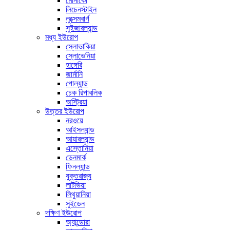
মোনাকো
লিচেনস্টাইন
লুক্সেমবার্গ
সুইজারল্যান্ড
মধ্য ইউরোপ
স্লোভাকিয়া
স্লোভেনিয়া
হাঙ্গেরি
জার্মানি
পোল্যান্ড
চেক রিপাবলিক
অস্ট্রিয়া
উত্তর ইউরোপ
নরওয়ে
আইসল্যান্ড
আয়ারল্যান্ড
এস্তোনিয়া
ডেনমার্ক
ফিনল্যান্ড
যুক্তরাজ্য
লাটভিয়া
লিথুয়ানিয়া
সুইডেন
দক্ষিণ ইউরোপ
অ্যান্ডোরা