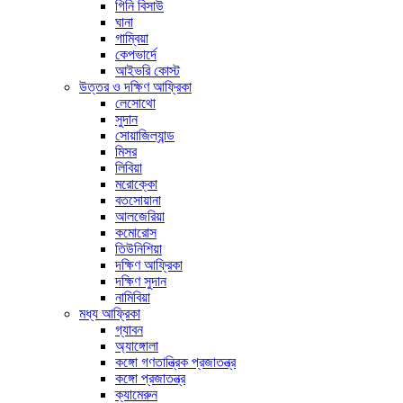
গিনি বিসাউ
ঘানা
গাম্বিয়া
কেপভার্দে
আইভরি কোস্ট
উত্তর ও দক্ষিণ আফ্রিকা
লেসোথো
সুদান
সোয়াজিল্যান্ড
মিসর
লিবিয়া
মরোক্কো
বতসোয়ানা
আলজেরিয়া
কমোরোস
তিউনিশিয়া
দক্ষিণ আফ্রিকা
দক্ষিণ সুদান
নামিবিয়া
মধ্য আফ্রিকা
গ্যাবন
অ্যাঙ্গোলা
কঙ্গো গণতান্ত্রিক প্রজাতন্ত্র
কঙ্গো প্রজাতন্ত্র
ক্যামেরুন