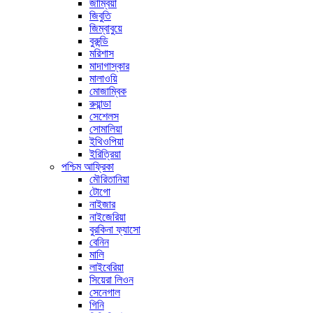
জাম্বিয়া
জিবুতি
জিম্বাবুয়ে
বুরুন্ডি
মরিশাস
মাদাগাস্কার
মালাওয়ি
মোজাম্বিক
রুয়ান্ডা
সেশেলস
সোমালিয়া
ইথিওপিয়া
ইরিত্রিয়া
পশ্চিম আফ্রিকা
মৌরিতানিয়া
টোগো
নাইজার
নাইজেরিয়া
বুরকিনা ফ্যাসো
বেনিন
মালি
লাইবেরিয়া
সিয়েরা লিওন
সেনেগাল
গিনি