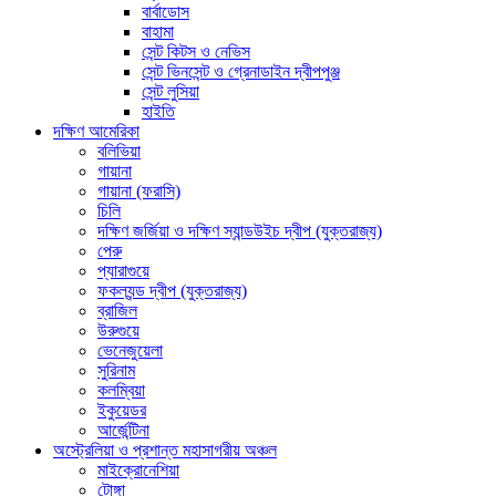
বার্বাডোস
বাহামা
সেন্ট কিটস ও নেভিস
সেন্ট ভিনসেন্ট ও গ্রেনাডাইন দ্বীপপুঞ্জ
সেন্ট লুসিয়া
হাইতি
দক্ষিণ আমেরিকা
বলিভিয়া
গায়ানা
গায়ানা (ফরাসি)
চিলি
দক্ষিণ জর্জিয়া ও দক্ষিণ স্যান্ডউইচ দ্বীপ (যুক্তরাজ্য)
পেরু
প্যারাগুয়ে
ফকল্যন্ড দ্বীপ (যুক্তরাজ্য)
ব্রাজিল
উরুগুয়ে
ভেনেজুয়েলা
সুরিনাম
কলম্বিয়া
ইকুয়েডর
আর্জেন্টিনা
অস্ট্রেলিয়া ও প্রশান্ত মহাসাগরীয় অঞ্চল
মাইক্রোনেশিয়া
টোঙ্গা