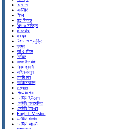
বিনোদন
অর্থনীতি
শিক্ষা
মত-দ্বিমত
শিল্প ও সাহিত্য
জীবনধারা
স্বাস্থ্য
বিজ্ঞান ও প্রযুক্তি
ভ্রমণ
ধর্ম ও জীবন
নির্বাচন
সহজ ইংরেজি
প্রিয় প্রবাসী
আইন-কানুন
চাকরি চাই
অটোমোবাইল
হাস্যরস
শিশু-কিশোর
এনটিভি ইউরোপ
এনটিভি মালয়েশিয়া
এনটিভি ইউএই
English Version
এনটিভি বাজার
এনটিভি কানেক্ট