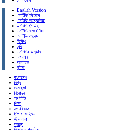
যোগাযোগ
English Version
এনটিভি ইউরোপ
এনটিভি অস্ট্রেলিয়া
এনটিভি ইউএই
এনটিভি মালয়েশিয়া
এনটিভি কানেক্ট
ভিডিও
ছবি
এনটিভির অনুষ্ঠান
বিজ্ঞাপন
আর্কাইভ
কুইজ
বাংলাদেশ
বিশ্ব
খেলাধুলা
বিনোদন
অর্থনীতি
শিক্ষা
মত-দ্বিমত
শিল্প ও সাহিত্য
জীবনধারা
স্বাস্থ্য
বিজ্ঞান ও প্রযুক্তি