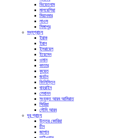
ভিয়েতনাম
মালয়েশিয়া
মিয়ানমার
লাওস
সিঙ্গাপুর
মধ্যপ্রাচ্য
ইরাক
ইরান
ইসরায়েল
ইয়েমেন
ওমান
কাতার
কুয়েত
জর্ডান
ফিলিস্তিন
বাহরাইন
লেবানন
সংযুক্ত আরব আমিরাত
সিরিয়া
সৌদি আরব
দূর প্রাচ্য
উত্তর কোরিয়া
চীন
জাপান
তাইওয়ান