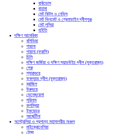
বার্বাডোস
বাহামা
সেন্ট কিটস ও নেভিস
সেন্ট ভিনসেন্ট ও গ্রেনাডাইন দ্বীপপুঞ্জ
সেন্ট লুসিয়া
হাইতি
দক্ষিণ আমেরিকা
বলিভিয়া
গায়ানা
গায়ানা (ফরাসি)
চিলি
দক্ষিণ জর্জিয়া ও দক্ষিণ স্যান্ডউইচ দ্বীপ (যুক্তরাজ্য)
পেরু
প্যারাগুয়ে
ফকল্যন্ড দ্বীপ (যুক্তরাজ্য)
ব্রাজিল
উরুগুয়ে
ভেনেজুয়েলা
সুরিনাম
কলম্বিয়া
ইকুয়েডর
আর্জেন্টিনা
অস্ট্রেলিয়া ও প্রশান্ত মহাসাগরীয় অঞ্চল
মাইক্রোনেশিয়া
টোঙ্গা