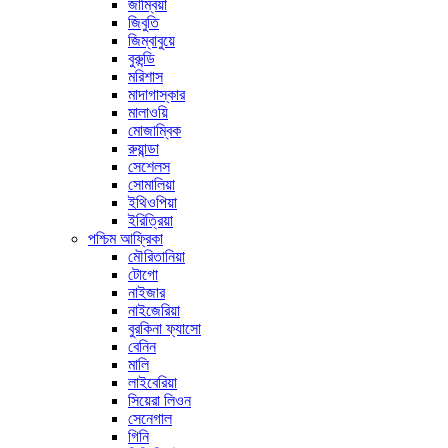
জাম্বিয়া
জিবুতি
জিম্বাবুয়ে
বুরুন্ডি
মরিশাস
মাদাগাস্কার
মালাওয়ি
মোজাম্বিক
রুয়ান্ডা
সেশেলস
সোমালিয়া
ইথিওপিয়া
ইরিত্রিয়া
পশ্চিম আফ্রিকা
মৌরিতানিয়া
টোগো
নাইজার
নাইজেরিয়া
বুরকিনা ফ্যাসো
বেনিন
মালি
লাইবেরিয়া
সিয়েরা লিওন
সেনেগাল
গিনি