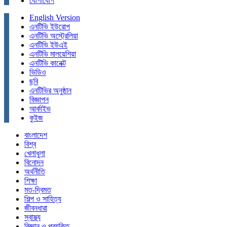
যোগাযোগ
English Version
এনটিভি ইউরোপ
এনটিভি অস্ট্রেলিয়া
এনটিভি ইউএই
এনটিভি মালয়েশিয়া
এনটিভি কানেক্ট
ভিডিও
ছবি
এনটিভির অনুষ্ঠান
বিজ্ঞাপন
আর্কাইভ
কুইজ
বাংলাদেশ
বিশ্ব
খেলাধুলা
বিনোদন
অর্থনীতি
শিক্ষা
মত-দ্বিমত
শিল্প ও সাহিত্য
জীবনধারা
স্বাস্থ্য
বিজ্ঞান ও প্রযুক্তি