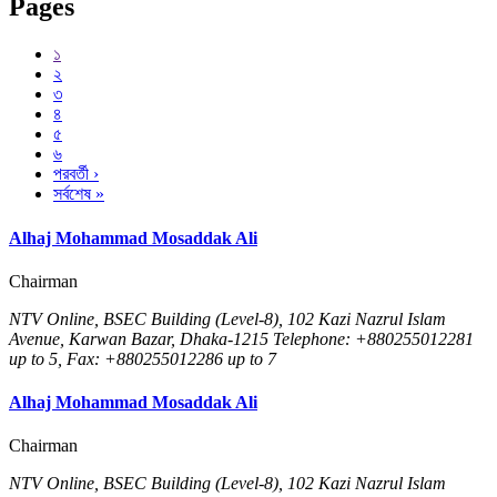
Pages
১
২
৩
৪
৫
৬
পরবর্তী ›
সর্বশেষ »
Alhaj Mohammad Mosaddak Ali
Chairman
NTV Online, BSEC Building (Level-8), 102 Kazi Nazrul Islam
Avenue, Karwan Bazar, Dhaka-1215 Telephone: +880255012281
up to 5, Fax: +880255012286 up to 7
Alhaj Mohammad Mosaddak Ali
Chairman
NTV Online, BSEC Building (Level-8), 102 Kazi Nazrul Islam