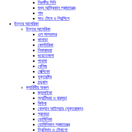
নিরক্ষীয় গিনি
মধ্য আফ্রিকান প্রজাতন্ত্র
শাদ
সাও টোমে ও প্রিন্সিপে
উত্তর আমেরিকা
উত্তর আমেরিকা
এল সালভাদর
কানাডা
কোস্টারিকা
নিকারাগুয়া
গুয়েতেমালা
পানামা
বেলিজ
মেক্সিকো
যুক্তরাষ্ট্র
হন্ডুরাস
ক্যারিবীয় অঞ্চল
জ্যামাইকা
অ্যান্টিগুয়া ও বারমুডা
কিউবা
কেম্যান আইল্যান্ড (যুক্তরাজ্য)
গ্রানাডা
ডোমিনিকা
ডোমিনিকান প্রজাতন্ত্র
ত্রিনিদাদ ও টোবাগো