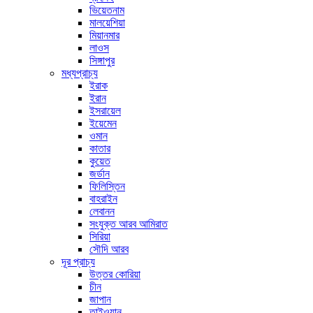
ভিয়েতনাম
মালয়েশিয়া
মিয়ানমার
লাওস
সিঙ্গাপুর
মধ্যপ্রাচ্য
ইরাক
ইরান
ইসরায়েল
ইয়েমেন
ওমান
কাতার
কুয়েত
জর্ডান
ফিলিস্তিন
বাহরাইন
লেবানন
সংযুক্ত আরব আমিরাত
সিরিয়া
সৌদি আরব
দূর প্রাচ্য
উত্তর কোরিয়া
চীন
জাপান
তাইওয়ান