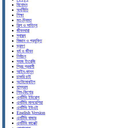
বিনোদন
অর্থনীতি
শিক্ষা
মত-দ্বিমত
শিল্প ও সাহিত্য
জীবনধারা
স্বাস্থ্য
বিজ্ঞান ও প্রযুক্তি
ভ্রমণ
ধর্ম ও জীবন
নির্বাচন
সহজ ইংরেজি
প্রিয় প্রবাসী
আইন-কানুন
চাকরি চাই
অটোমোবাইল
হাস্যরস
শিশু-কিশোর
এনটিভি ইউরোপ
এনটিভি মালয়েশিয়া
এনটিভি ইউএই
English Version
এনটিভি বাজার
এনটিভি কানেক্ট