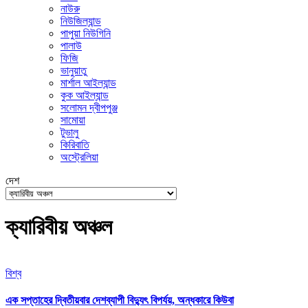
নাউরু
নিউজিল্যান্ড
পাপুয়া নিউগিনি
পালাউ
ফিজি
ভানুয়াতু
মার্শাল আইল্যান্ড
কুক আইল্যান্ড
সলোমন দ্বীপপুঞ্জ
সামোয়া
টুভালু
কিরিবাতি
অস্ট্রেলিয়া
দেশ
ক্যারিবীয় অঞ্চল
বিশ্ব
এক সপ্তাহের দ্বিতীয়বার দেশব্যাপী বিদ্যুৎ বিপর্যয়, অন্ধকারে কিউবা