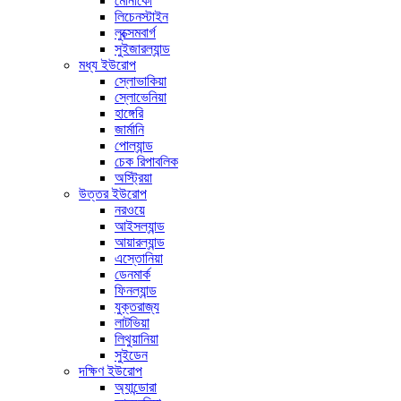
মোনাকো
লিচেনস্টাইন
লুক্সেমবার্গ
সুইজারল্যান্ড
মধ্য ইউরোপ
স্লোভাকিয়া
স্লোভেনিয়া
হাঙ্গেরি
জার্মানি
পোল্যান্ড
চেক রিপাবলিক
অস্ট্রিয়া
উত্তর ইউরোপ
নরওয়ে
আইসল্যান্ড
আয়ারল্যান্ড
এস্তোনিয়া
ডেনমার্ক
ফিনল্যান্ড
যুক্তরাজ্য
লাটভিয়া
লিথুয়ানিয়া
সুইডেন
দক্ষিণ ইউরোপ
অ্যান্ডোরা