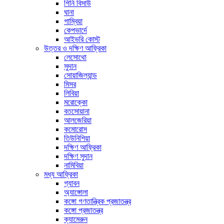
গিনি বিসাউ
ঘানা
গাম্বিয়া
কেপভার্দে
আইভরি কোস্ট
উত্তর ও দক্ষিণ আফ্রিকা
লেসোথো
সুদান
সোয়াজিল্যান্ড
মিসর
লিবিয়া
মরোক্কো
বতসোয়ানা
আলজেরিয়া
কমোরোস
তিউনিশিয়া
দক্ষিণ আফ্রিকা
দক্ষিণ সুদান
নামিবিয়া
মধ্য আফ্রিকা
গ্যাবন
অ্যাঙ্গোলা
কঙ্গো গণতান্ত্রিক প্রজাতন্ত্র
কঙ্গো প্রজাতন্ত্র
ক্যামেরুন