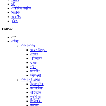
ছবি
এনটিভির অনুষ্ঠান
বিজ্ঞাপন
আর্কাইভ
কুইজ
Follow
দেশ
এশিয়া
দক্ষিণ এশিয়া
আফগানিস্তান
নেপাল
পাকিস্তান
ভারত
ভুটান
মালদ্বীপ
শ্রীলঙ্কা
দক্ষিণ-পূর্ব এশিয়া
ইন্দোনেশিয়া
কম্বোডিয়া
থাইল্যান্ড
পূর্ব তিমুর
ফিলিপাইন
ব্রুনেই