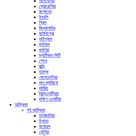
আলবেনিয়া
ক্রোয়েশিয়া
কসোভো
ইতালি
গ্রিস
জিব্রালাটার
মন্টেনিগ্রো
সাইপ্রাস
পর্তুগাল
বসনিয়া
ভ্যাটিকান সিটি
স্পেন
মাল্টা
তুরস্ক
মেসেডোনিয়া
সান ম্যারিনো
সার্বিয়া
ট্রান্সওসট্রিয়া
দক্ষিণ ওসেটিয়া
আফ্রিকা
পূর্ব আফ্রিকা
তানজানিয়া
উগান্ডা
কমোরস
কেনিয়া