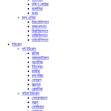
দক্ষিণ কোরিয়া
মঙ্গোলিয়া
হংকং
মধ্য এশিয়া
উজবেকিস্তান
কাজাখস্তান
কিরগিজস্তান
তাজিকিস্তান
তুর্কমেনিস্তান
ইউরোপ
পূর্ব ইউরোপ
রাশিয়া
আজারবাইজান
আর্মেনিয়া
ইউক্রেন
জর্জিয়া
বুলগেরিয়া
বেলারুশ
মল্ডোভা
রোমানিয়া
পশ্চিম ইউরোপ
নেদারল্যান্ডস
ফ্রান্স
বেলজিয়াম