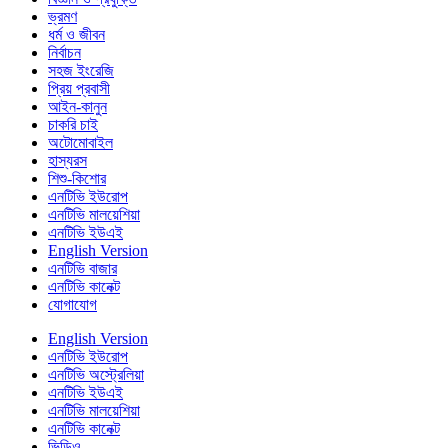
ভ্রমণ
ধর্ম ও জীবন
নির্বাচন
সহজ ইংরেজি
প্রিয় প্রবাসী
আইন-কানুন
চাকরি চাই
অটোমোবাইল
হাস্যরস
শিশু-কিশোর
এনটিভি ইউরোপ
এনটিভি মালয়েশিয়া
এনটিভি ইউএই
English Version
এনটিভি বাজার
এনটিভি কানেক্ট
যোগাযোগ
English Version
এনটিভি ইউরোপ
এনটিভি অস্ট্রেলিয়া
এনটিভি ইউএই
এনটিভি মালয়েশিয়া
এনটিভি কানেক্ট
ভিডিও