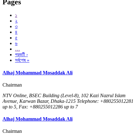
Pages
১
২
৩
৪
৫
৬
…
পরবর্তী ›
সর্বশেষ »
Alhaj Mohammad Mosaddak Ali
Chairman
NTV Online, BSEC Building (Level-8), 102 Kazi Nazrul Islam
Avenue, Karwan Bazar, Dhaka-1215 Telephone: +880255012281
up to 5, Fax: +880255012286 up to 7
Alhaj Mohammad Mosaddak Ali
Chairman