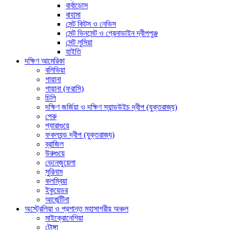
বার্বাডোস
বাহামা
সেন্ট কিটস ও নেভিস
সেন্ট ভিনসেন্ট ও গ্রেনাডাইন দ্বীপপুঞ্জ
সেন্ট লুসিয়া
হাইতি
দক্ষিণ আমেরিকা
বলিভিয়া
গায়ানা
গায়ানা (ফরাসি)
চিলি
দক্ষিণ জর্জিয়া ও দক্ষিণ স্যান্ডউইচ দ্বীপ (যুক্তরাজ্য)
পেরু
প্যারাগুয়ে
ফকল্যন্ড দ্বীপ (যুক্তরাজ্য)
ব্রাজিল
উরুগুয়ে
ভেনেজুয়েলা
সুরিনাম
কলম্বিয়া
ইকুয়েডর
আর্জেন্টিনা
অস্ট্রেলিয়া ও প্রশান্ত মহাসাগরীয় অঞ্চল
মাইক্রোনেশিয়া
টোঙ্গা