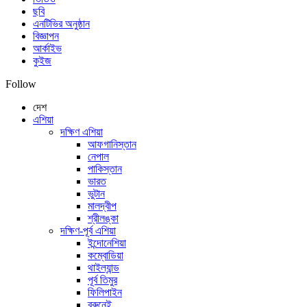
ছবি
এনটিভির অনুষ্ঠান
বিজ্ঞাপন
আর্কাইভ
কুইজ
Follow
দেশ
এশিয়া
দক্ষিণ এশিয়া
আফগানিস্তান
নেপাল
পাকিস্তান
ভারত
ভুটান
মালদ্বীপ
শ্রীলঙ্কা
দক্ষিণ-পূর্ব এশিয়া
ইন্দোনেশিয়া
কম্বোডিয়া
থাইল্যান্ড
পূর্ব তিমুর
ফিলিপাইন
ব্রুনেই