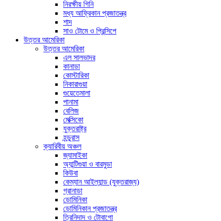
নিরক্ষীয় গিনি
মধ্য আফ্রিকান প্রজাতন্ত্র
শাদ
সাও টোমে ও প্রিন্সিপে
উত্তর আমেরিকা
উত্তর আমেরিকা
এল সালভাদর
কানাডা
কোস্টারিকা
নিকারাগুয়া
গুয়েতেমালা
পানামা
বেলিজ
মেক্সিকো
যুক্তরাষ্ট্র
হন্ডুরাস
ক্যারিবীয় অঞ্চল
জ্যামাইকা
অ্যান্টিগুয়া ও বারমুডা
কিউবা
কেম্যান আইল্যান্ড (যুক্তরাজ্য)
গ্রানাডা
ডোমিনিকা
ডোমিনিকান প্রজাতন্ত্র
ত্রিনিদাদ ও টোবাগো