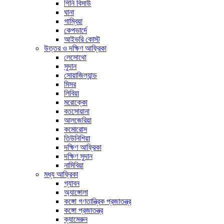
গিনি বিসাউ
ঘানা
গাম্বিয়া
কেপভার্দে
আইভরি কোস্ট
উত্তর ও দক্ষিণ আফ্রিকা
লেসোথো
সুদান
সোয়াজিল্যান্ড
মিসর
লিবিয়া
মরোক্কো
বতসোয়ানা
আলজেরিয়া
কমোরোস
তিউনিশিয়া
দক্ষিণ আফ্রিকা
দক্ষিণ সুদান
নামিবিয়া
মধ্য আফ্রিকা
গ্যাবন
অ্যাঙ্গোলা
কঙ্গো গণতান্ত্রিক প্রজাতন্ত্র
কঙ্গো প্রজাতন্ত্র
ক্যামেরুন