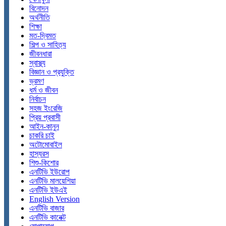
বিনোদন
অর্থনীতি
শিক্ষা
মত-দ্বিমত
শিল্প ও সাহিত্য
জীবনধারা
স্বাস্থ্য
বিজ্ঞান ও প্রযুক্তি
ভ্রমণ
ধর্ম ও জীবন
নির্বাচন
সহজ ইংরেজি
প্রিয় প্রবাসী
আইন-কানুন
চাকরি চাই
অটোমোবাইল
হাস্যরস
শিশু-কিশোর
এনটিভি ইউরোপ
এনটিভি মালয়েশিয়া
এনটিভি ইউএই
English Version
এনটিভি বাজার
এনটিভি কানেক্ট