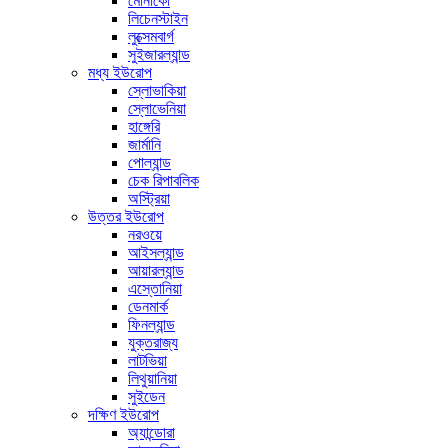
মোনাকো
লিচেনস্টাইন
লুক্সেমবার্গ
সুইজারল্যান্ড
মধ্য ইউরোপ
স্লোভাকিয়া
স্লোভেনিয়া
হাঙ্গেরি
জার্মানি
পোল্যান্ড
চেক রিপাবলিক
অস্ট্রিয়া
উত্তর ইউরোপ
নরওয়ে
আইসল্যান্ড
আয়ারল্যান্ড
এস্তোনিয়া
ডেনমার্ক
ফিনল্যান্ড
যুক্তরাজ্য
লাটভিয়া
লিথুয়ানিয়া
সুইডেন
দক্ষিণ ইউরোপ
অ্যান্ডোরা