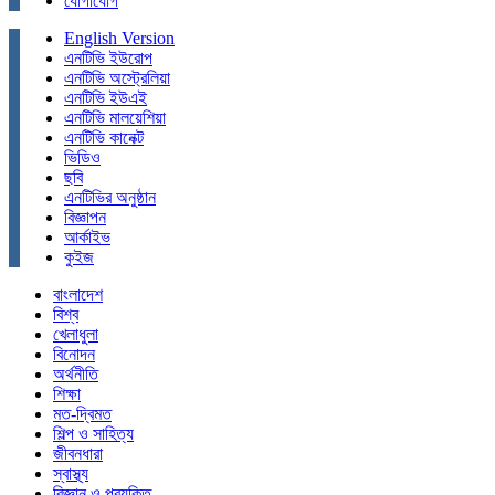
যোগাযোগ
English Version
এনটিভি ইউরোপ
এনটিভি অস্ট্রেলিয়া
এনটিভি ইউএই
এনটিভি মালয়েশিয়া
এনটিভি কানেক্ট
ভিডিও
ছবি
এনটিভির অনুষ্ঠান
বিজ্ঞাপন
আর্কাইভ
কুইজ
বাংলাদেশ
বিশ্ব
খেলাধুলা
বিনোদন
অর্থনীতি
শিক্ষা
মত-দ্বিমত
শিল্প ও সাহিত্য
জীবনধারা
স্বাস্থ্য
বিজ্ঞান ও প্রযুক্তি