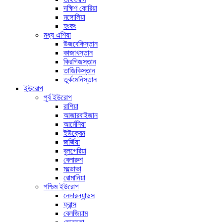
দক্ষিণ কোরিয়া
মঙ্গোলিয়া
হংকং
মধ্য এশিয়া
উজবেকিস্তান
কাজাখস্তান
কিরগিজস্তান
তাজিকিস্তান
তুর্কমেনিস্তান
ইউরোপ
পূর্ব ইউরোপ
রাশিয়া
আজারবাইজান
আর্মেনিয়া
ইউক্রেন
জর্জিয়া
বুলগেরিয়া
বেলারুশ
মল্ডোভা
রোমানিয়া
পশ্চিম ইউরোপ
নেদারল্যান্ডস
ফ্রান্স
বেলজিয়াম