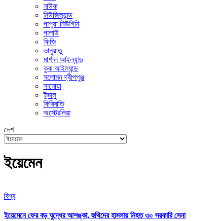
নাউরু
নিউজিল্যান্ড
পাপুয়া নিউগিনি
পালাউ
ফিজি
ভানুয়াতু
মার্শাল আইল্যান্ড
কুক আইল্যান্ড
সলোমন দ্বীপপুঞ্জ
সামোয়া
টুভালু
কিরিবাতি
অস্ট্রেলিয়া
দেশ
ইয়েমেন
বিশ্ব
ইয়েমেনে ফের বড় যুদ্ধের আশঙ্কা, হুথিদের হামলায় নিহত ৩০ সরকারি সেনা