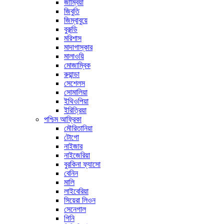
জাম্বিয়া
জিবুতি
জিম্বাবুয়ে
বুরুন্ডি
মরিশাস
মাদাগাস্কার
মালাওয়ি
মোজাম্বিক
রুয়ান্ডা
সেশেলস
সোমালিয়া
ইথিওপিয়া
ইরিত্রিয়া
পশ্চিম আফ্রিকা
মৌরিতানিয়া
টোগো
নাইজার
নাইজেরিয়া
বুরকিনা ফ্যাসো
বেনিন
মালি
লাইবেরিয়া
সিয়েরা লিওন
সেনেগাল
গিনি