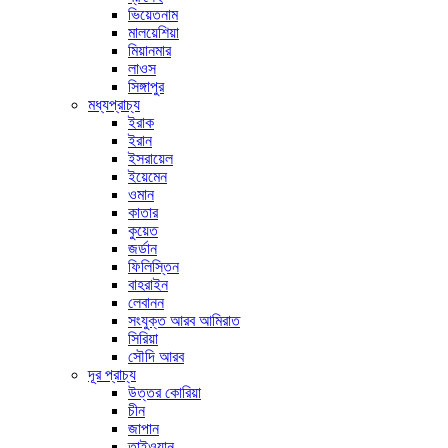
ভিয়েতনাম
মালয়েশিয়া
মিয়ানমার
লাওস
সিঙ্গাপুর
মধ্যপ্রাচ্য
ইরাক
ইরান
ইসরায়েল
ইয়েমেন
ওমান
কাতার
কুয়েত
জর্ডান
ফিলিস্তিন
বাহরাইন
লেবানন
সংযুক্ত আরব আমিরাত
সিরিয়া
সৌদি আরব
দূর প্রাচ্য
উত্তর কোরিয়া
চীন
জাপান
তাইওয়ান