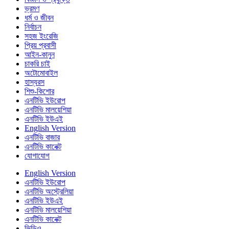
ভ্রমণ
ধর্ম ও জীবন
নির্বাচন
সহজ ইংরেজি
প্রিয় প্রবাসী
আইন-কানুন
চাকরি চাই
অটোমোবাইল
হাস্যরস
শিশু-কিশোর
এনটিভি ইউরোপ
এনটিভি মালয়েশিয়া
এনটিভি ইউএই
English Version
এনটিভি বাজার
এনটিভি কানেক্ট
যোগাযোগ
English Version
এনটিভি ইউরোপ
এনটিভি অস্ট্রেলিয়া
এনটিভি ইউএই
এনটিভি মালয়েশিয়া
এনটিভি কানেক্ট
ভিডিও