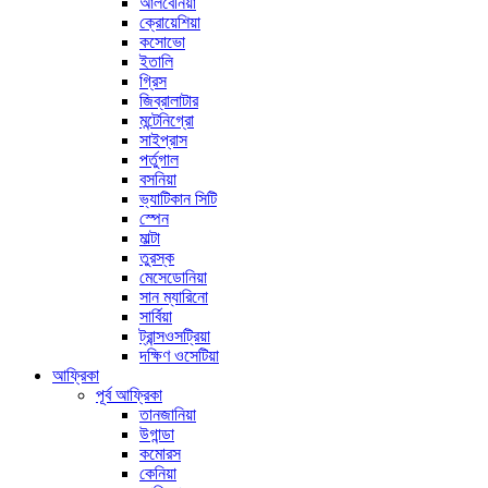
আলবেনিয়া
ক্রোয়েশিয়া
কসোভো
ইতালি
গ্রিস
জিব্রালাটার
মন্টেনিগ্রো
সাইপ্রাস
পর্তুগাল
বসনিয়া
ভ্যাটিকান সিটি
স্পেন
মাল্টা
তুরস্ক
মেসেডোনিয়া
সান ম্যারিনো
সার্বিয়া
ট্রান্সওসট্রিয়া
দক্ষিণ ওসেটিয়া
আফ্রিকা
পূর্ব আফ্রিকা
তানজানিয়া
উগান্ডা
কমোরস
কেনিয়া