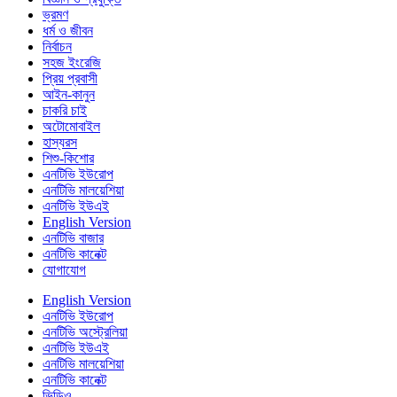
ভ্রমণ
ধর্ম ও জীবন
নির্বাচন
সহজ ইংরেজি
প্রিয় প্রবাসী
আইন-কানুন
চাকরি চাই
অটোমোবাইল
হাস্যরস
শিশু-কিশোর
এনটিভি ইউরোপ
এনটিভি মালয়েশিয়া
এনটিভি ইউএই
English Version
এনটিভি বাজার
এনটিভি কানেক্ট
যোগাযোগ
English Version
এনটিভি ইউরোপ
এনটিভি অস্ট্রেলিয়া
এনটিভি ইউএই
এনটিভি মালয়েশিয়া
এনটিভি কানেক্ট
ভিডিও