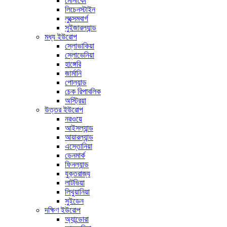
মোনাকো
লিচেনস্টাইন
লুক্সেমবার্গ
সুইজারল্যান্ড
মধ্য ইউরোপ
স্লোভাকিয়া
স্লোভেনিয়া
হাঙ্গেরি
জার্মানি
পোল্যান্ড
চেক রিপাবলিক
অস্ট্রিয়া
উত্তর ইউরোপ
নরওয়ে
আইসল্যান্ড
আয়ারল্যান্ড
এস্তোনিয়া
ডেনমার্ক
ফিনল্যান্ড
যুক্তরাজ্য
লাটভিয়া
লিথুয়ানিয়া
সুইডেন
দক্ষিণ ইউরোপ
অ্যান্ডোরা