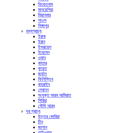
ভিয়েতনাম
মালয়েশিয়া
মিয়ানমার
লাওস
সিঙ্গাপুর
মধ্যপ্রাচ্য
ইরাক
ইরান
ইসরায়েল
ইয়েমেন
ওমান
কাতার
কুয়েত
জর্ডান
ফিলিস্তিন
বাহরাইন
লেবানন
সংযুক্ত আরব আমিরাত
সিরিয়া
সৌদি আরব
দূর প্রাচ্য
উত্তর কোরিয়া
চীন
জাপান
তাইওয়ান