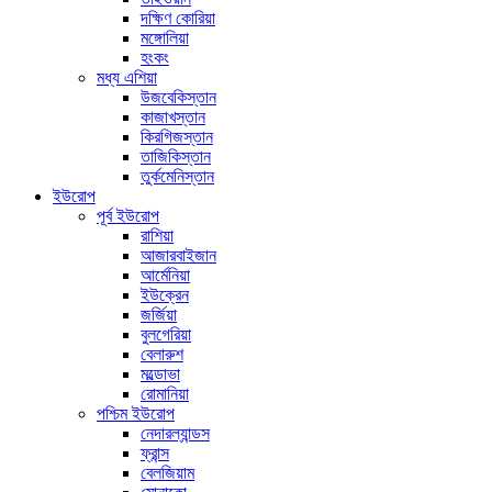
দক্ষিণ কোরিয়া
মঙ্গোলিয়া
হংকং
মধ্য এশিয়া
উজবেকিস্তান
কাজাখস্তান
কিরগিজস্তান
তাজিকিস্তান
তুর্কমেনিস্তান
ইউরোপ
পূর্ব ইউরোপ
রাশিয়া
আজারবাইজান
আর্মেনিয়া
ইউক্রেন
জর্জিয়া
বুলগেরিয়া
বেলারুশ
মল্ডোভা
রোমানিয়া
পশ্চিম ইউরোপ
নেদারল্যান্ডস
ফ্রান্স
বেলজিয়াম