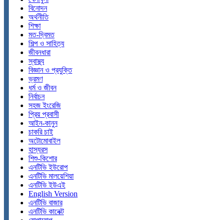
বিনোদন
অর্থনীতি
শিক্ষা
মত-দ্বিমত
শিল্প ও সাহিত্য
জীবনধারা
স্বাস্থ্য
বিজ্ঞান ও প্রযুক্তি
ভ্রমণ
ধর্ম ও জীবন
নির্বাচন
সহজ ইংরেজি
প্রিয় প্রবাসী
আইন-কানুন
চাকরি চাই
অটোমোবাইল
হাস্যরস
শিশু-কিশোর
এনটিভি ইউরোপ
এনটিভি মালয়েশিয়া
এনটিভি ইউএই
English Version
এনটিভি বাজার
এনটিভি কানেক্ট