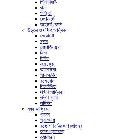
গিনি বিসাউ
ঘানা
গাম্বিয়া
কেপভার্দে
আইভরি কোস্ট
উত্তর ও দক্ষিণ আফ্রিকা
লেসোথো
সুদান
সোয়াজিল্যান্ড
মিসর
লিবিয়া
মরোক্কো
বতসোয়ানা
আলজেরিয়া
কমোরোস
তিউনিশিয়া
দক্ষিণ আফ্রিকা
দক্ষিণ সুদান
নামিবিয়া
মধ্য আফ্রিকা
গ্যাবন
অ্যাঙ্গোলা
কঙ্গো গণতান্ত্রিক প্রজাতন্ত্র
কঙ্গো প্রজাতন্ত্র
ক্যামেরুন