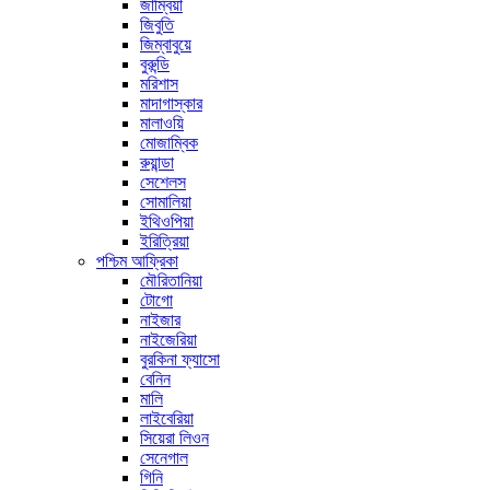
জাম্বিয়া
জিবুতি
জিম্বাবুয়ে
বুরুন্ডি
মরিশাস
মাদাগাস্কার
মালাওয়ি
মোজাম্বিক
রুয়ান্ডা
সেশেলস
সোমালিয়া
ইথিওপিয়া
ইরিত্রিয়া
পশ্চিম আফ্রিকা
মৌরিতানিয়া
টোগো
নাইজার
নাইজেরিয়া
বুরকিনা ফ্যাসো
বেনিন
মালি
লাইবেরিয়া
সিয়েরা লিওন
সেনেগাল
গিনি