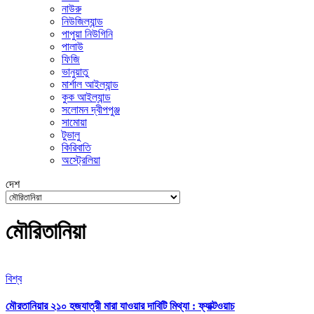
নাউরু
নিউজিল্যান্ড
পাপুয়া নিউগিনি
পালাউ
ফিজি
ভানুয়াতু
মার্শাল আইল্যান্ড
কুক আইল্যান্ড
সলোমন দ্বীপপুঞ্জ
সামোয়া
টুভালু
কিরিবাতি
অস্ট্রেলিয়া
দেশ
মৌরিতানিয়া
বিশ্ব
মৌরতানিয়ার ২১০ হজযাত্রী মারা যাওয়ার দাবিটি মিথ্যা : ফ্যাক্টওয়াচ