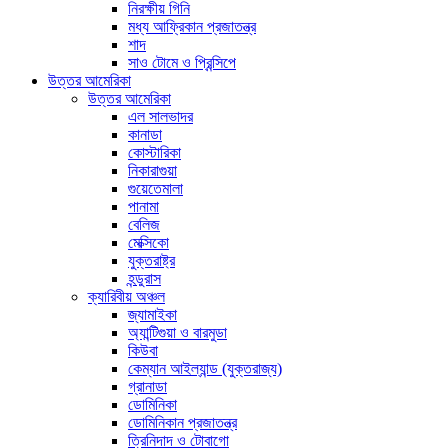
নিরক্ষীয় গিনি
মধ্য আফ্রিকান প্রজাতন্ত্র
শাদ
সাও টোমে ও প্রিন্সিপে
উত্তর আমেরিকা
উত্তর আমেরিকা
এল সালভাদর
কানাডা
কোস্টারিকা
নিকারাগুয়া
গুয়েতেমালা
পানামা
বেলিজ
মেক্সিকো
যুক্তরাষ্ট্র
হন্ডুরাস
ক্যারিবীয় অঞ্চল
জ্যামাইকা
অ্যান্টিগুয়া ও বারমুডা
কিউবা
কেম্যান আইল্যান্ড (যুক্তরাজ্য)
গ্রানাডা
ডোমিনিকা
ডোমিনিকান প্রজাতন্ত্র
ত্রিনিদাদ ও টোবাগো