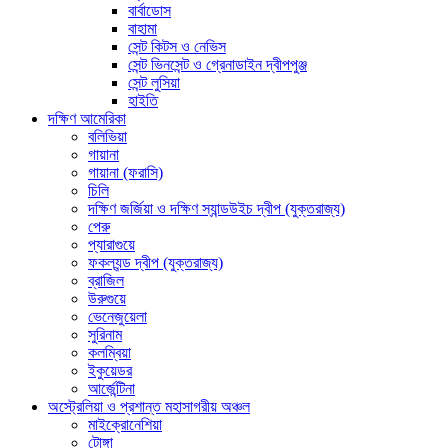
বার্বাডোস
বাহামা
সেন্ট কিটস ও নেভিস
সেন্ট ভিনসেন্ট ও গ্রেনাডাইন দ্বীপপুঞ্জ
সেন্ট লুসিয়া
হাইতি
দক্ষিণ আমেরিকা
বলিভিয়া
গায়ানা
গায়ানা (ফরাসি)
চিলি
দক্ষিণ জর্জিয়া ও দক্ষিণ স্যান্ডউইচ দ্বীপ (যুক্তরাজ্য)
পেরু
প্যারাগুয়ে
ফকল্যন্ড দ্বীপ (যুক্তরাজ্য)
ব্রাজিল
উরুগুয়ে
ভেনেজুয়েলা
সুরিনাম
কলম্বিয়া
ইকুয়েডর
আর্জেন্টিনা
অস্ট্রেলিয়া ও প্রশান্ত মহাসাগরীয় অঞ্চল
মাইক্রোনেশিয়া
টোঙ্গা