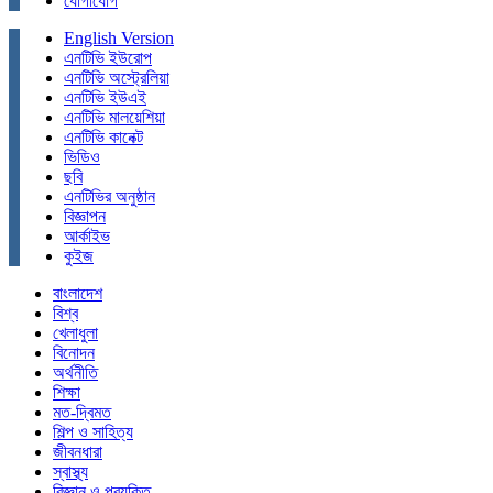
যোগাযোগ
English Version
এনটিভি ইউরোপ
এনটিভি অস্ট্রেলিয়া
এনটিভি ইউএই
এনটিভি মালয়েশিয়া
এনটিভি কানেক্ট
ভিডিও
ছবি
এনটিভির অনুষ্ঠান
বিজ্ঞাপন
আর্কাইভ
কুইজ
বাংলাদেশ
বিশ্ব
খেলাধুলা
বিনোদন
অর্থনীতি
শিক্ষা
মত-দ্বিমত
শিল্প ও সাহিত্য
জীবনধারা
স্বাস্থ্য
বিজ্ঞান ও প্রযুক্তি