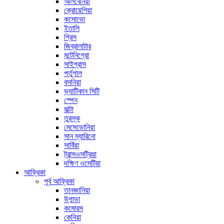
আলবেনিয়া
ক্রোয়েশিয়া
কসোভো
ইতালি
গ্রিস
জিব্রালাটার
মন্টেনিগ্রো
সাইপ্রাস
পর্তুগাল
বসনিয়া
ভ্যাটিকান সিটি
স্পেন
মাল্টা
তুরস্ক
মেসেডোনিয়া
সান ম্যারিনো
সার্বিয়া
ট্রান্সওসট্রিয়া
দক্ষিণ ওসেটিয়া
আফ্রিকা
পূর্ব আফ্রিকা
তানজানিয়া
উগান্ডা
কমোরস
কেনিয়া