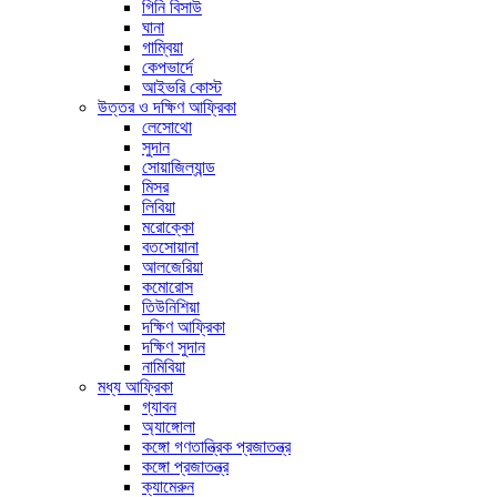
গিনি বিসাউ
ঘানা
গাম্বিয়া
কেপভার্দে
আইভরি কোস্ট
উত্তর ও দক্ষিণ আফ্রিকা
লেসোথো
সুদান
সোয়াজিল্যান্ড
মিসর
লিবিয়া
মরোক্কো
বতসোয়ানা
আলজেরিয়া
কমোরোস
তিউনিশিয়া
দক্ষিণ আফ্রিকা
দক্ষিণ সুদান
নামিবিয়া
মধ্য আফ্রিকা
গ্যাবন
অ্যাঙ্গোলা
কঙ্গো গণতান্ত্রিক প্রজাতন্ত্র
কঙ্গো প্রজাতন্ত্র
ক্যামেরুন