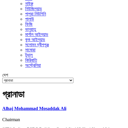
নাউরু
নিউজিল্যান্ড
পাপুয়া নিউগিনি
পালাউ
ফিজি
ভানুয়াতু
মার্শাল আইল্যান্ড
কুক আইল্যান্ড
সলোমন দ্বীপপুঞ্জ
সামোয়া
টুভালু
কিরিবাতি
অস্ট্রেলিয়া
দেশ
গ্রানাডা
Alhaj Mohammad Mosaddak Ali
Chairman