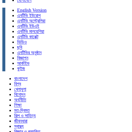
যোগাযোগ
English Version
এনটিভি ইউরোপ
এনটিভি অস্ট্রেলিয়া
এনটিভি ইউএই
এনটিভি মালয়েশিয়া
এনটিভি কানেক্ট
ভিডিও
ছবি
এনটিভির অনুষ্ঠান
বিজ্ঞাপন
আর্কাইভ
কুইজ
বাংলাদেশ
বিশ্ব
খেলাধুলা
বিনোদন
অর্থনীতি
শিক্ষা
মত-দ্বিমত
শিল্প ও সাহিত্য
জীবনধারা
স্বাস্থ্য
বিজ্ঞান ও প্রযুক্তি