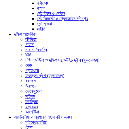
বার্বাডোস
বাহামা
সেন্ট কিটস ও নেভিস
সেন্ট ভিনসেন্ট ও গ্রেনাডাইন দ্বীপপুঞ্জ
সেন্ট লুসিয়া
হাইতি
দক্ষিণ আমেরিকা
বলিভিয়া
গায়ানা
গায়ানা (ফরাসি)
চিলি
দক্ষিণ জর্জিয়া ও দক্ষিণ স্যান্ডউইচ দ্বীপ (যুক্তরাজ্য)
পেরু
প্যারাগুয়ে
ফকল্যন্ড দ্বীপ (যুক্তরাজ্য)
ব্রাজিল
উরুগুয়ে
ভেনেজুয়েলা
সুরিনাম
কলম্বিয়া
ইকুয়েডর
আর্জেন্টিনা
অস্ট্রেলিয়া ও প্রশান্ত মহাসাগরীয় অঞ্চল
মাইক্রোনেশিয়া
টোঙ্গা