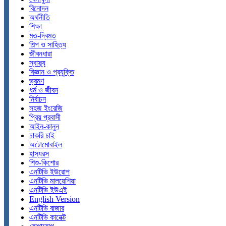
বিনোদন
অর্থনীতি
শিক্ষা
মত-দ্বিমত
শিল্প ও সাহিত্য
জীবনধারা
স্বাস্থ্য
বিজ্ঞান ও প্রযুক্তি
ভ্রমণ
ধর্ম ও জীবন
নির্বাচন
সহজ ইংরেজি
প্রিয় প্রবাসী
আইন-কানুন
চাকরি চাই
অটোমোবাইল
হাস্যরস
শিশু-কিশোর
এনটিভি ইউরোপ
এনটিভি মালয়েশিয়া
এনটিভি ইউএই
English Version
এনটিভি বাজার
এনটিভি কানেক্ট