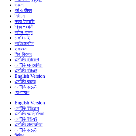
ভ্রমণ
ধর্ম ও জীবন
নির্বাচন
সহজ ইংরেজি
প্রিয় প্রবাসী
আইন-কানুন
চাকরি চাই
অটোমোবাইল
হাস্যরস
শিশু-কিশোর
এনটিভি ইউরোপ
এনটিভি মালয়েশিয়া
এনটিভি ইউএই
English Version
এনটিভি বাজার
এনটিভি কানেক্ট
যোগাযোগ
English Version
এনটিভি ইউরোপ
এনটিভি অস্ট্রেলিয়া
এনটিভি ইউএই
এনটিভি মালয়েশিয়া
এনটিভি কানেক্ট
ভিডিও