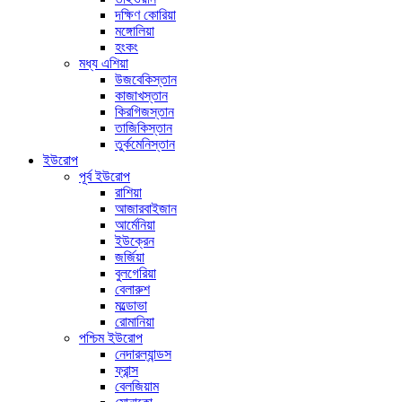
দক্ষিণ কোরিয়া
মঙ্গোলিয়া
হংকং
মধ্য এশিয়া
উজবেকিস্তান
কাজাখস্তান
কিরগিজস্তান
তাজিকিস্তান
তুর্কমেনিস্তান
ইউরোপ
পূর্ব ইউরোপ
রাশিয়া
আজারবাইজান
আর্মেনিয়া
ইউক্রেন
জর্জিয়া
বুলগেরিয়া
বেলারুশ
মল্ডোভা
রোমানিয়া
পশ্চিম ইউরোপ
নেদারল্যান্ডস
ফ্রান্স
বেলজিয়াম