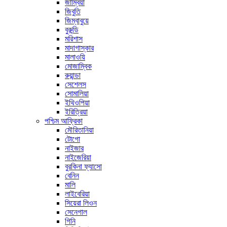
জাম্বিয়া
জিবুতি
জিম্বাবুয়ে
বুরুন্ডি
মরিশাস
মাদাগাস্কার
মালাওয়ি
মোজাম্বিক
রুয়ান্ডা
সেশেলস
সোমালিয়া
ইথিওপিয়া
ইরিত্রিয়া
পশ্চিম আফ্রিকা
মৌরিতানিয়া
টোগো
নাইজার
নাইজেরিয়া
বুরকিনা ফ্যাসো
বেনিন
মালি
লাইবেরিয়া
সিয়েরা লিওন
সেনেগাল
গিনি