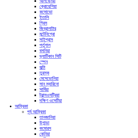
আলবেনিয়া
ক্রোয়েশিয়া
কসোভো
ইতালি
গ্রিস
জিব্রালাটার
মন্টেনিগ্রো
সাইপ্রাস
পর্তুগাল
বসনিয়া
ভ্যাটিকান সিটি
স্পেন
মাল্টা
তুরস্ক
মেসেডোনিয়া
সান ম্যারিনো
সার্বিয়া
ট্রান্সওসট্রিয়া
দক্ষিণ ওসেটিয়া
আফ্রিকা
পূর্ব আফ্রিকা
তানজানিয়া
উগান্ডা
কমোরস
কেনিয়া