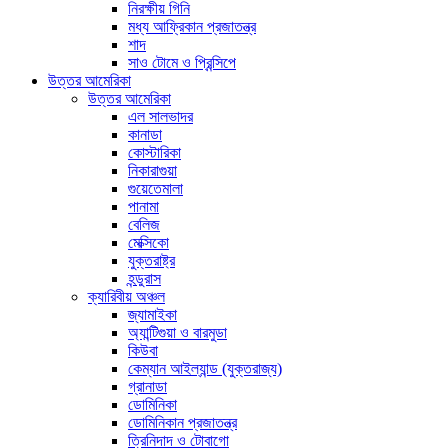
নিরক্ষীয় গিনি
মধ্য আফ্রিকান প্রজাতন্ত্র
শাদ
সাও টোমে ও প্রিন্সিপে
উত্তর আমেরিকা
উত্তর আমেরিকা
এল সালভাদর
কানাডা
কোস্টারিকা
নিকারাগুয়া
গুয়েতেমালা
পানামা
বেলিজ
মেক্সিকো
যুক্তরাষ্ট্র
হন্ডুরাস
ক্যারিবীয় অঞ্চল
জ্যামাইকা
অ্যান্টিগুয়া ও বারমুডা
কিউবা
কেম্যান আইল্যান্ড (যুক্তরাজ্য)
গ্রানাডা
ডোমিনিকা
ডোমিনিকান প্রজাতন্ত্র
ত্রিনিদাদ ও টোবাগো