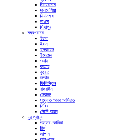
ভিয়েতনাম
মালয়েশিয়া
মিয়ানমার
লাওস
সিঙ্গাপুর
মধ্যপ্রাচ্য
ইরাক
ইরান
ইসরায়েল
ইয়েমেন
ওমান
কাতার
কুয়েত
জর্ডান
ফিলিস্তিন
বাহরাইন
লেবানন
সংযুক্ত আরব আমিরাত
সিরিয়া
সৌদি আরব
দূর প্রাচ্য
উত্তর কোরিয়া
চীন
জাপান
তাইওয়ান