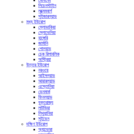
মোনাকো
লিচেনস্টাইন
লুক্সেমবার্গ
সুইজারল্যান্ড
মধ্য ইউরোপ
স্লোভাকিয়া
স্লোভেনিয়া
হাঙ্গেরি
জার্মানি
পোল্যান্ড
চেক রিপাবলিক
অস্ট্রিয়া
উত্তর ইউরোপ
নরওয়ে
আইসল্যান্ড
আয়ারল্যান্ড
এস্তোনিয়া
ডেনমার্ক
ফিনল্যান্ড
যুক্তরাজ্য
লাটভিয়া
লিথুয়ানিয়া
সুইডেন
দক্ষিণ ইউরোপ
অ্যান্ডোরা