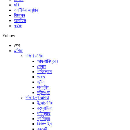
ছবি
এনটিভির অনুষ্ঠান
বিজ্ঞাপন
আর্কাইভ
কুইজ
Follow
দেশ
এশিয়া
দক্ষিণ এশিয়া
আফগানিস্তান
নেপাল
পাকিস্তান
ভারত
ভুটান
মালদ্বীপ
শ্রীলঙ্কা
দক্ষিণ-পূর্ব এশিয়া
ইন্দোনেশিয়া
কম্বোডিয়া
থাইল্যান্ড
পূর্ব তিমুর
ফিলিপাইন
ব্রুনেই