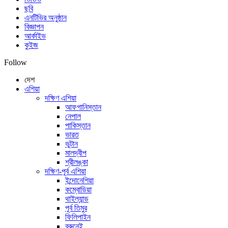
ছবি
এনটিভির অনুষ্ঠান
বিজ্ঞাপন
আর্কাইভ
কুইজ
Follow
দেশ
এশিয়া
দক্ষিণ এশিয়া
আফগানিস্তান
নেপাল
পাকিস্তান
ভারত
ভুটান
মালদ্বীপ
শ্রীলঙ্কা
দক্ষিণ-পূর্ব এশিয়া
ইন্দোনেশিয়া
কম্বোডিয়া
থাইল্যান্ড
পূর্ব তিমুর
ফিলিপাইন
ব্রুনেই