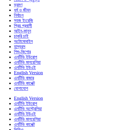
ভ্রমণ
ধর্ম ও জীবন
নির্বাচন
সহজ ইংরেজি
প্রিয় প্রবাসী
আইন-কানুন
চাকরি চাই
অটোমোবাইল
হাস্যরস
শিশু-কিশোর
এনটিভি ইউরোপ
এনটিভি মালয়েশিয়া
এনটিভি ইউএই
English Version
এনটিভি বাজার
এনটিভি কানেক্ট
যোগাযোগ
English Version
এনটিভি ইউরোপ
এনটিভি অস্ট্রেলিয়া
এনটিভি ইউএই
এনটিভি মালয়েশিয়া
এনটিভি কানেক্ট
ভিডিও