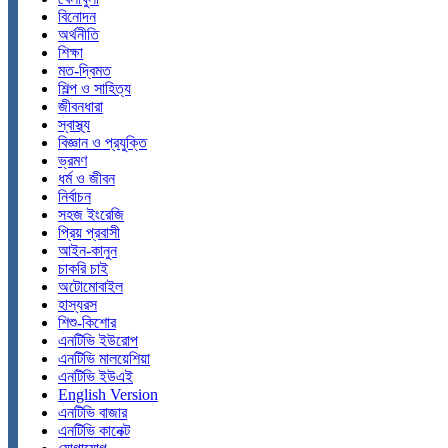
বিনোদন
অর্থনীতি
শিক্ষা
মত-দ্বিমত
শিল্প ও সাহিত্য
জীবনধারা
স্বাস্থ্য
বিজ্ঞান ও প্রযুক্তি
ভ্রমণ
ধর্ম ও জীবন
নির্বাচন
সহজ ইংরেজি
প্রিয় প্রবাসী
আইন-কানুন
চাকরি চাই
অটোমোবাইল
হাস্যরস
শিশু-কিশোর
এনটিভি ইউরোপ
এনটিভি মালয়েশিয়া
এনটিভি ইউএই
English Version
এনটিভি বাজার
এনটিভি কানেক্ট