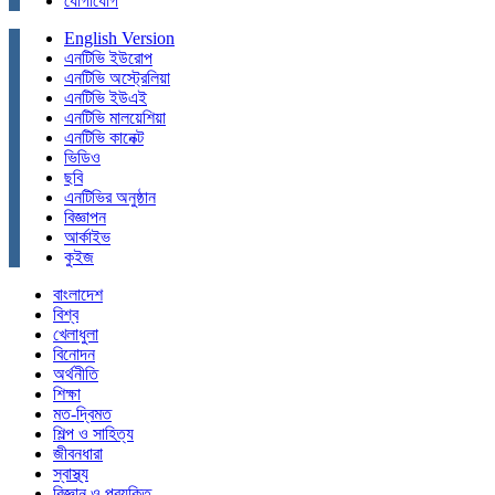
যোগাযোগ
English Version
এনটিভি ইউরোপ
এনটিভি অস্ট্রেলিয়া
এনটিভি ইউএই
এনটিভি মালয়েশিয়া
এনটিভি কানেক্ট
ভিডিও
ছবি
এনটিভির অনুষ্ঠান
বিজ্ঞাপন
আর্কাইভ
কুইজ
বাংলাদেশ
বিশ্ব
খেলাধুলা
বিনোদন
অর্থনীতি
শিক্ষা
মত-দ্বিমত
শিল্প ও সাহিত্য
জীবনধারা
স্বাস্থ্য
বিজ্ঞান ও প্রযুক্তি