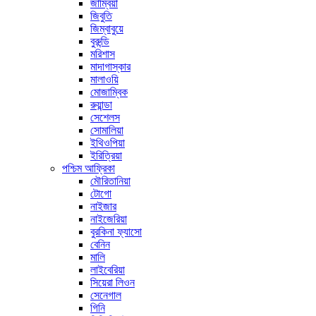
জাম্বিয়া
জিবুতি
জিম্বাবুয়ে
বুরুন্ডি
মরিশাস
মাদাগাস্কার
মালাওয়ি
মোজাম্বিক
রুয়ান্ডা
সেশেলস
সোমালিয়া
ইথিওপিয়া
ইরিত্রিয়া
পশ্চিম আফ্রিকা
মৌরিতানিয়া
টোগো
নাইজার
নাইজেরিয়া
বুরকিনা ফ্যাসো
বেনিন
মালি
লাইবেরিয়া
সিয়েরা লিওন
সেনেগাল
গিনি