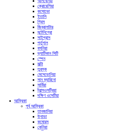
আলবেনিয়া
ক্রোয়েশিয়া
কসোভো
ইতালি
গ্রিস
জিব্রালাটার
মন্টেনিগ্রো
সাইপ্রাস
পর্তুগাল
বসনিয়া
ভ্যাটিকান সিটি
স্পেন
মাল্টা
তুরস্ক
মেসেডোনিয়া
সান ম্যারিনো
সার্বিয়া
ট্রান্সওসট্রিয়া
দক্ষিণ ওসেটিয়া
আফ্রিকা
পূর্ব আফ্রিকা
তানজানিয়া
উগান্ডা
কমোরস
কেনিয়া