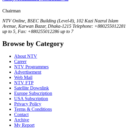
Chairman
NTV Online, BSEC Building (Level-8), 102 Kazi Nazrul Islam
Avenue, Karwan Bazar, Dhaka-1215 Telephone: +880255012281
up to 5, Fax: +880255012286 up to 7
Browse by Category
About NTV
Career
NTV Programmes
Advertisement
Web Mail
NTV FTP
Satellite Downlink
Europe Subscription
USA Subscription
Privacy Policy
Terms & Conditions
Contact
Archive
My Report