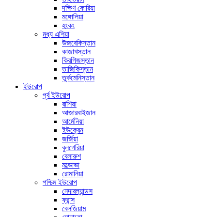
দক্ষিণ কোরিয়া
মঙ্গোলিয়া
হংকং
মধ্য এশিয়া
উজবেকিস্তান
কাজাখস্তান
কিরগিজস্তান
তাজিকিস্তান
তুর্কমেনিস্তান
ইউরোপ
পূর্ব ইউরোপ
রাশিয়া
আজারবাইজান
আর্মেনিয়া
ইউক্রেন
জর্জিয়া
বুলগেরিয়া
বেলারুশ
মল্ডোভা
রোমানিয়া
পশ্চিম ইউরোপ
নেদারল্যান্ডস
ফ্রান্স
বেলজিয়াম