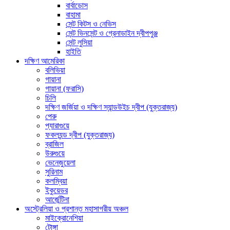
বার্বাডোস
বাহামা
সেন্ট কিটস ও নেভিস
সেন্ট ভিনসেন্ট ও গ্রেনাডাইন দ্বীপপুঞ্জ
সেন্ট লুসিয়া
হাইতি
দক্ষিণ আমেরিকা
বলিভিয়া
গায়ানা
গায়ানা (ফরাসি)
চিলি
দক্ষিণ জর্জিয়া ও দক্ষিণ স্যান্ডউইচ দ্বীপ (যুক্তরাজ্য)
পেরু
প্যারাগুয়ে
ফকল্যন্ড দ্বীপ (যুক্তরাজ্য)
ব্রাজিল
উরুগুয়ে
ভেনেজুয়েলা
সুরিনাম
কলম্বিয়া
ইকুয়েডর
আর্জেন্টিনা
অস্ট্রেলিয়া ও প্রশান্ত মহাসাগরীয় অঞ্চল
মাইক্রোনেশিয়া
টোঙ্গা