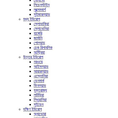
মোনাকো
লিচেনস্টাইন
লুক্সেমবার্গ
সুইজারল্যান্ড
মধ্য ইউরোপ
স্লোভাকিয়া
স্লোভেনিয়া
হাঙ্গেরি
জার্মানি
পোল্যান্ড
চেক রিপাবলিক
অস্ট্রিয়া
উত্তর ইউরোপ
নরওয়ে
আইসল্যান্ড
আয়ারল্যান্ড
এস্তোনিয়া
ডেনমার্ক
ফিনল্যান্ড
যুক্তরাজ্য
লাটভিয়া
লিথুয়ানিয়া
সুইডেন
দক্ষিণ ইউরোপ
অ্যান্ডোরা