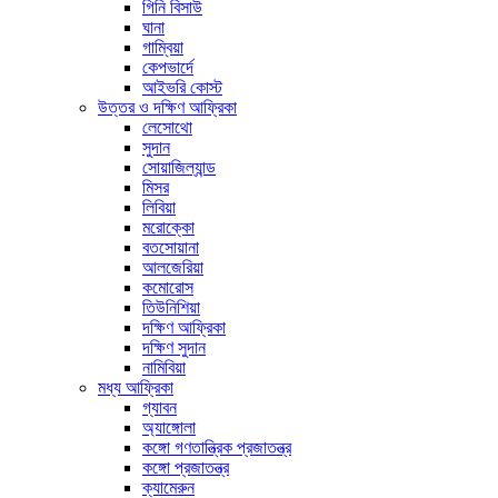
গিনি বিসাউ
ঘানা
গাম্বিয়া
কেপভার্দে
আইভরি কোস্ট
উত্তর ও দক্ষিণ আফ্রিকা
লেসোথো
সুদান
সোয়াজিল্যান্ড
মিসর
লিবিয়া
মরোক্কো
বতসোয়ানা
আলজেরিয়া
কমোরোস
তিউনিশিয়া
দক্ষিণ আফ্রিকা
দক্ষিণ সুদান
নামিবিয়া
মধ্য আফ্রিকা
গ্যাবন
অ্যাঙ্গোলা
কঙ্গো গণতান্ত্রিক প্রজাতন্ত্র
কঙ্গো প্রজাতন্ত্র
ক্যামেরুন