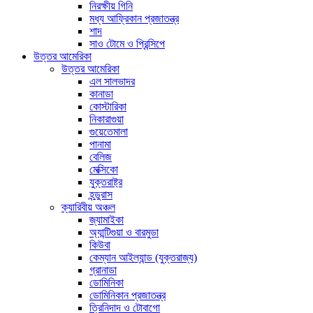
নিরক্ষীয় গিনি
মধ্য আফ্রিকান প্রজাতন্ত্র
শাদ
সাও টোমে ও প্রিন্সিপে
উত্তর আমেরিকা
উত্তর আমেরিকা
এল সালভাদর
কানাডা
কোস্টারিকা
নিকারাগুয়া
গুয়েতেমালা
পানামা
বেলিজ
মেক্সিকো
যুক্তরাষ্ট্র
হন্ডুরাস
ক্যারিবীয় অঞ্চল
জ্যামাইকা
অ্যান্টিগুয়া ও বারমুডা
কিউবা
কেম্যান আইল্যান্ড (যুক্তরাজ্য)
গ্রানাডা
ডোমিনিকা
ডোমিনিকান প্রজাতন্ত্র
ত্রিনিদাদ ও টোবাগো