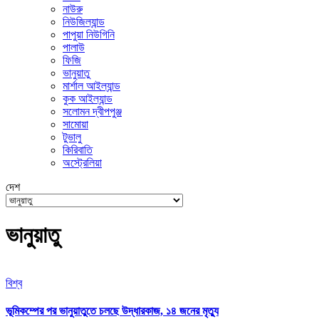
নাউরু
নিউজিল্যান্ড
পাপুয়া নিউগিনি
পালাউ
ফিজি
ভানুয়াতু
মার্শাল আইল্যান্ড
কুক আইল্যান্ড
সলোমন দ্বীপপুঞ্জ
সামোয়া
টুভালু
কিরিবাতি
অস্ট্রেলিয়া
দেশ
ভানুয়াতু
বিশ্ব
ভূমিকম্পের পর ভানুয়াতুতে চলছে উদ্ধারকাজ, ১৪ জনের মৃত্যু