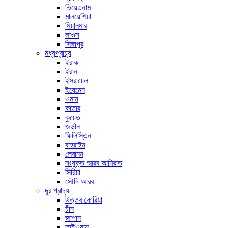
ভিয়েতনাম
মালয়েশিয়া
মিয়ানমার
লাওস
সিঙ্গাপুর
মধ্যপ্রাচ্য
ইরাক
ইরান
ইসরায়েল
ইয়েমেন
ওমান
কাতার
কুয়েত
জর্ডান
ফিলিস্তিন
বাহরাইন
লেবানন
সংযুক্ত আরব আমিরাত
সিরিয়া
সৌদি আরব
দূর প্রাচ্য
উত্তর কোরিয়া
চীন
জাপান
তাইওয়ান