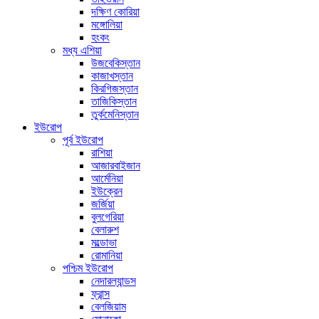
দক্ষিণ কোরিয়া
মঙ্গোলিয়া
হংকং
মধ্য এশিয়া
উজবেকিস্তান
কাজাখস্তান
কিরগিজস্তান
তাজিকিস্তান
তুর্কমেনিস্তান
ইউরোপ
পূর্ব ইউরোপ
রাশিয়া
আজারবাইজান
আর্মেনিয়া
ইউক্রেন
জর্জিয়া
বুলগেরিয়া
বেলারুশ
মল্ডোভা
রোমানিয়া
পশ্চিম ইউরোপ
নেদারল্যান্ডস
ফ্রান্স
বেলজিয়াম