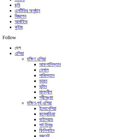
ছবি
এনটিভির অনুষ্ঠান
বিজ্ঞাপন
আর্কাইভ
কুইজ
Follow
দেশ
এশিয়া
দক্ষিণ এশিয়া
আফগানিস্তান
নেপাল
পাকিস্তান
ভারত
ভুটান
মালদ্বীপ
শ্রীলঙ্কা
দক্ষিণ-পূর্ব এশিয়া
ইন্দোনেশিয়া
কম্বোডিয়া
থাইল্যান্ড
পূর্ব তিমুর
ফিলিপাইন
ব্রুনেই