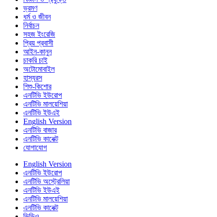
ভ্রমণ
ধর্ম ও জীবন
নির্বাচন
সহজ ইংরেজি
প্রিয় প্রবাসী
আইন-কানুন
চাকরি চাই
অটোমোবাইল
হাস্যরস
শিশু-কিশোর
এনটিভি ইউরোপ
এনটিভি মালয়েশিয়া
এনটিভি ইউএই
English Version
এনটিভি বাজার
এনটিভি কানেক্ট
যোগাযোগ
English Version
এনটিভি ইউরোপ
এনটিভি অস্ট্রেলিয়া
এনটিভি ইউএই
এনটিভি মালয়েশিয়া
এনটিভি কানেক্ট
ভিডিও