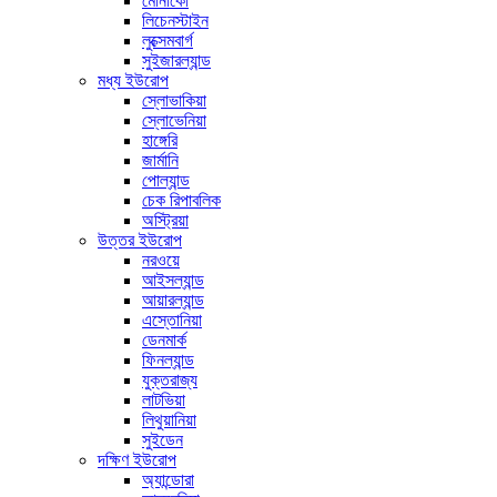
মোনাকো
লিচেনস্টাইন
লুক্সেমবার্গ
সুইজারল্যান্ড
মধ্য ইউরোপ
স্লোভাকিয়া
স্লোভেনিয়া
হাঙ্গেরি
জার্মানি
পোল্যান্ড
চেক রিপাবলিক
অস্ট্রিয়া
উত্তর ইউরোপ
নরওয়ে
আইসল্যান্ড
আয়ারল্যান্ড
এস্তোনিয়া
ডেনমার্ক
ফিনল্যান্ড
যুক্তরাজ্য
লাটভিয়া
লিথুয়ানিয়া
সুইডেন
দক্ষিণ ইউরোপ
অ্যান্ডোরা