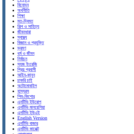
বিনোদন
অর্থনীতি
শিক্ষা
মত-দ্বিমত
শিল্প ও সাহিত্য
জীবনধারা
স্বাস্থ্য
বিজ্ঞান ও প্রযুক্তি
ভ্রমণ
ধর্ম ও জীবন
নির্বাচন
সহজ ইংরেজি
প্রিয় প্রবাসী
আইন-কানুন
চাকরি চাই
অটোমোবাইল
হাস্যরস
শিশু-কিশোর
এনটিভি ইউরোপ
এনটিভি মালয়েশিয়া
এনটিভি ইউএই
English Version
এনটিভি বাজার
এনটিভি কানেক্ট