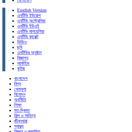
যোগাযোগ
English Version
এনটিভি ইউরোপ
এনটিভি অস্ট্রেলিয়া
এনটিভি ইউএই
এনটিভি মালয়েশিয়া
এনটিভি কানেক্ট
ভিডিও
ছবি
এনটিভির অনুষ্ঠান
বিজ্ঞাপন
আর্কাইভ
কুইজ
বাংলাদেশ
বিশ্ব
খেলাধুলা
বিনোদন
অর্থনীতি
শিক্ষা
মত-দ্বিমত
শিল্প ও সাহিত্য
জীবনধারা
স্বাস্থ্য
বিজ্ঞান ও প্রযুক্তি