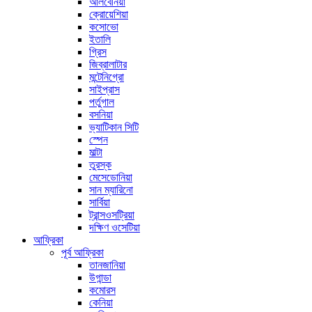
আলবেনিয়া
ক্রোয়েশিয়া
কসোভো
ইতালি
গ্রিস
জিব্রালাটার
মন্টেনিগ্রো
সাইপ্রাস
পর্তুগাল
বসনিয়া
ভ্যাটিকান সিটি
স্পেন
মাল্টা
তুরস্ক
মেসেডোনিয়া
সান ম্যারিনো
সার্বিয়া
ট্রান্সওসট্রিয়া
দক্ষিণ ওসেটিয়া
আফ্রিকা
পূর্ব আফ্রিকা
তানজানিয়া
উগান্ডা
কমোরস
কেনিয়া