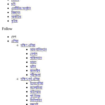
ছবি
এনটিভির অনুষ্ঠান
বিজ্ঞাপন
আর্কাইভ
কুইজ
Follow
দেশ
এশিয়া
দক্ষিণ এশিয়া
আফগানিস্তান
নেপাল
পাকিস্তান
ভারত
ভুটান
মালদ্বীপ
শ্রীলঙ্কা
দক্ষিণ-পূর্ব এশিয়া
ইন্দোনেশিয়া
কম্বোডিয়া
থাইল্যান্ড
পূর্ব তিমুর
ফিলিপাইন
ব্রুনেই