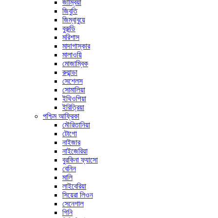
জাম্বিয়া
জিবুতি
জিম্বাবুয়ে
বুরুন্ডি
মরিশাস
মাদাগাস্কার
মালাওয়ি
মোজাম্বিক
রুয়ান্ডা
সেশেলস
সোমালিয়া
ইথিওপিয়া
ইরিত্রিয়া
পশ্চিম আফ্রিকা
মৌরিতানিয়া
টোগো
নাইজার
নাইজেরিয়া
বুরকিনা ফ্যাসো
বেনিন
মালি
লাইবেরিয়া
সিয়েরা লিওন
সেনেগাল
গিনি