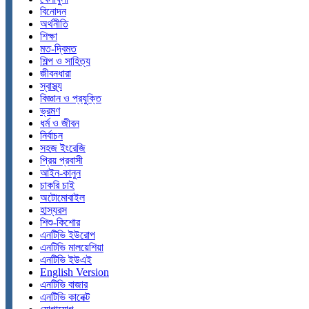
বিনোদন
অর্থনীতি
শিক্ষা
মত-দ্বিমত
শিল্প ও সাহিত্য
জীবনধারা
স্বাস্থ্য
বিজ্ঞান ও প্রযুক্তি
ভ্রমণ
ধর্ম ও জীবন
নির্বাচন
সহজ ইংরেজি
প্রিয় প্রবাসী
আইন-কানুন
চাকরি চাই
অটোমোবাইল
হাস্যরস
শিশু-কিশোর
এনটিভি ইউরোপ
এনটিভি মালয়েশিয়া
এনটিভি ইউএই
English Version
এনটিভি বাজার
এনটিভি কানেক্ট