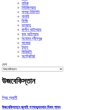
নাউরু
নিউজিল্যান্ড
পাপুয়া নিউগিনি
পালাউ
ফিজি
ভানুয়াতু
মার্শাল আইল্যান্ড
কুক আইল্যান্ড
সলোমন দ্বীপপুঞ্জ
সামোয়া
টুভালু
কিরিবাতি
অস্ট্রেলিয়া
দেশ
উজবেকিস্তান
প্রিয় প্রবাসী
উজবেকিস্তানে জুলাই গণঅভ্যুত্থান দিবস পালন