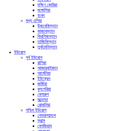
দক্ষিণ কোরিয়া
মঙ্গোলিয়া
হংকং
মধ্য এশিয়া
উজবেকিস্তান
কাজাখস্তান
কিরগিজস্তান
তাজিকিস্তান
তুর্কমেনিস্তান
ইউরোপ
পূর্ব ইউরোপ
রাশিয়া
আজারবাইজান
আর্মেনিয়া
ইউক্রেন
জর্জিয়া
বুলগেরিয়া
বেলারুশ
মল্ডোভা
রোমানিয়া
পশ্চিম ইউরোপ
নেদারল্যান্ডস
ফ্রান্স
বেলজিয়াম