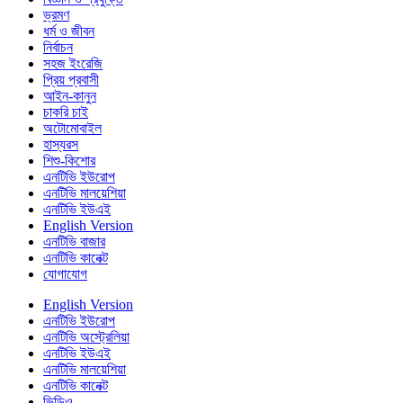
ভ্রমণ
ধর্ম ও জীবন
নির্বাচন
সহজ ইংরেজি
প্রিয় প্রবাসী
আইন-কানুন
চাকরি চাই
অটোমোবাইল
হাস্যরস
শিশু-কিশোর
এনটিভি ইউরোপ
এনটিভি মালয়েশিয়া
এনটিভি ইউএই
English Version
এনটিভি বাজার
এনটিভি কানেক্ট
যোগাযোগ
English Version
এনটিভি ইউরোপ
এনটিভি অস্ট্রেলিয়া
এনটিভি ইউএই
এনটিভি মালয়েশিয়া
এনটিভি কানেক্ট
ভিডিও