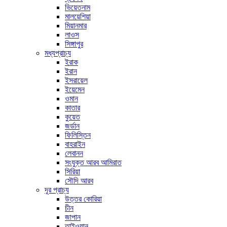
ভিয়েতনাম
মালয়েশিয়া
মিয়ানমার
লাওস
সিঙ্গাপুর
মধ্যপ্রাচ্য
ইরাক
ইরান
ইসরায়েল
ইয়েমেন
ওমান
কাতার
কুয়েত
জর্ডান
ফিলিস্তিন
বাহরাইন
লেবানন
সংযুক্ত আরব আমিরাত
সিরিয়া
সৌদি আরব
দূর প্রাচ্য
উত্তর কোরিয়া
চীন
জাপান
তাইওয়ান