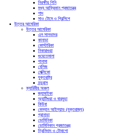
নিরক্ষীয় গিনি
মধ্য আফ্রিকান প্রজাতন্ত্র
শাদ
সাও টোমে ও প্রিন্সিপে
উত্তর আমেরিকা
উত্তর আমেরিকা
এল সালভাদর
কানাডা
কোস্টারিকা
নিকারাগুয়া
গুয়েতেমালা
পানামা
বেলিজ
মেক্সিকো
যুক্তরাষ্ট্র
হন্ডুরাস
ক্যারিবীয় অঞ্চল
জ্যামাইকা
অ্যান্টিগুয়া ও বারমুডা
কিউবা
কেম্যান আইল্যান্ড (যুক্তরাজ্য)
গ্রানাডা
ডোমিনিকা
ডোমিনিকান প্রজাতন্ত্র
ত্রিনিদাদ ও টোবাগো