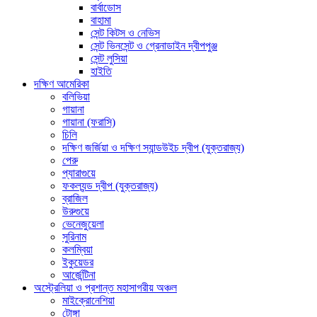
বার্বাডোস
বাহামা
সেন্ট কিটস ও নেভিস
সেন্ট ভিনসেন্ট ও গ্রেনাডাইন দ্বীপপুঞ্জ
সেন্ট লুসিয়া
হাইতি
দক্ষিণ আমেরিকা
বলিভিয়া
গায়ানা
গায়ানা (ফরাসি)
চিলি
দক্ষিণ জর্জিয়া ও দক্ষিণ স্যান্ডউইচ দ্বীপ (যুক্তরাজ্য)
পেরু
প্যারাগুয়ে
ফকল্যন্ড দ্বীপ (যুক্তরাজ্য)
ব্রাজিল
উরুগুয়ে
ভেনেজুয়েলা
সুরিনাম
কলম্বিয়া
ইকুয়েডর
আর্জেন্টিনা
অস্ট্রেলিয়া ও প্রশান্ত মহাসাগরীয় অঞ্চল
মাইক্রোনেশিয়া
টোঙ্গা