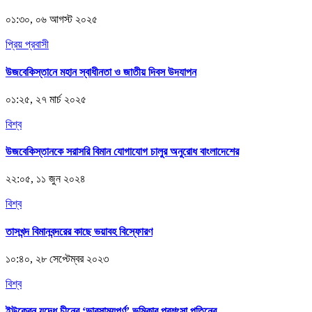
০১:৩০, ০৬ আগস্ট ২০২৫
প্রিয় প্রবাসী
উজবেকিস্তানে মহান স্বাধীনতা ও জাতীয় দিবস উদযাপন
০১:২৫, ২৭ মার্চ ২০২৫
বিশ্ব
উজবেকিস্তানকে সরাসরি বিমান যোগাযোগ চালুর অনুরোধ বাংলাদেশের
২২:০৫, ১১ জুন ২০২৪
বিশ্ব
তাসখন্দ বিমানবন্দরের কাছে ভয়াবহ বিস্ফোরণ
১০:৪০, ২৮ সেপ্টেম্বর ২০২৩
বিশ্ব
ইউক্রেন যুদ্ধে চীনের ‘ভারসাম্যপূর্ণ’ ভূমিকার প্রশংসা পুতিনের