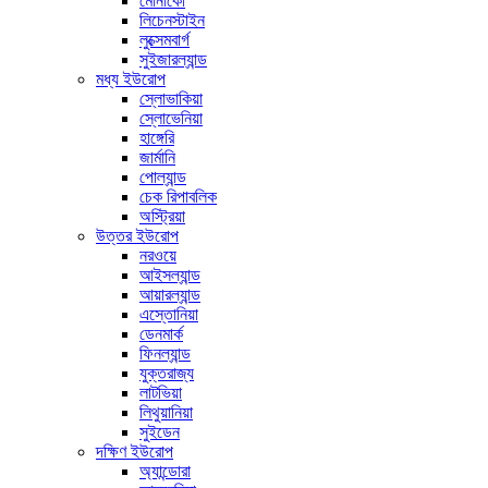
মোনাকো
লিচেনস্টাইন
লুক্সেমবার্গ
সুইজারল্যান্ড
মধ্য ইউরোপ
স্লোভাকিয়া
স্লোভেনিয়া
হাঙ্গেরি
জার্মানি
পোল্যান্ড
চেক রিপাবলিক
অস্ট্রিয়া
উত্তর ইউরোপ
নরওয়ে
আইসল্যান্ড
আয়ারল্যান্ড
এস্তোনিয়া
ডেনমার্ক
ফিনল্যান্ড
যুক্তরাজ্য
লাটভিয়া
লিথুয়ানিয়া
সুইডেন
দক্ষিণ ইউরোপ
অ্যান্ডোরা