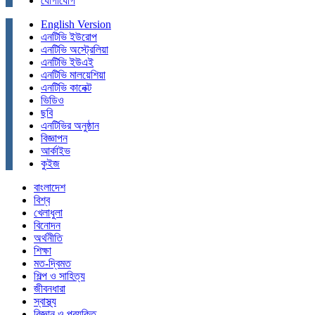
যোগাযোগ
English Version
এনটিভি ইউরোপ
এনটিভি অস্ট্রেলিয়া
এনটিভি ইউএই
এনটিভি মালয়েশিয়া
এনটিভি কানেক্ট
ভিডিও
ছবি
এনটিভির অনুষ্ঠান
বিজ্ঞাপন
আর্কাইভ
কুইজ
বাংলাদেশ
বিশ্ব
খেলাধুলা
বিনোদন
অর্থনীতি
শিক্ষা
মত-দ্বিমত
শিল্প ও সাহিত্য
জীবনধারা
স্বাস্থ্য
বিজ্ঞান ও প্রযুক্তি