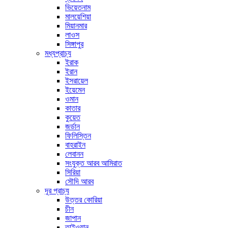
ভিয়েতনাম
মালয়েশিয়া
মিয়ানমার
লাওস
সিঙ্গাপুর
মধ্যপ্রাচ্য
ইরাক
ইরান
ইসরায়েল
ইয়েমেন
ওমান
কাতার
কুয়েত
জর্ডান
ফিলিস্তিন
বাহরাইন
লেবানন
সংযুক্ত আরব আমিরাত
সিরিয়া
সৌদি আরব
দূর প্রাচ্য
উত্তর কোরিয়া
চীন
জাপান
তাইওয়ান