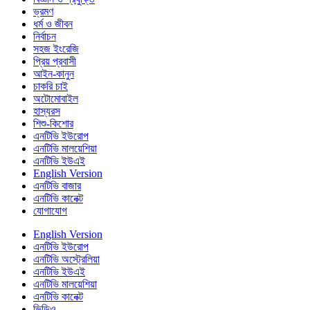
ভ্রমণ
ধর্ম ও জীবন
নির্বাচন
সহজ ইংরেজি
প্রিয় প্রবাসী
আইন-কানুন
চাকরি চাই
অটোমোবাইল
হাস্যরস
শিশু-কিশোর
এনটিভি ইউরোপ
এনটিভি মালয়েশিয়া
এনটিভি ইউএই
English Version
এনটিভি বাজার
এনটিভি কানেক্ট
যোগাযোগ
English Version
এনটিভি ইউরোপ
এনটিভি অস্ট্রেলিয়া
এনটিভি ইউএই
এনটিভি মালয়েশিয়া
এনটিভি কানেক্ট
ভিডিও