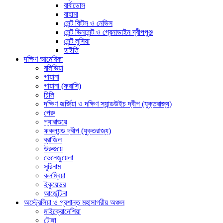
বার্বাডোস
বাহামা
সেন্ট কিটস ও নেভিস
সেন্ট ভিনসেন্ট ও গ্রেনাডাইন দ্বীপপুঞ্জ
সেন্ট লুসিয়া
হাইতি
দক্ষিণ আমেরিকা
বলিভিয়া
গায়ানা
গায়ানা (ফরাসি)
চিলি
দক্ষিণ জর্জিয়া ও দক্ষিণ স্যান্ডউইচ দ্বীপ (যুক্তরাজ্য)
পেরু
প্যারাগুয়ে
ফকল্যন্ড দ্বীপ (যুক্তরাজ্য)
ব্রাজিল
উরুগুয়ে
ভেনেজুয়েলা
সুরিনাম
কলম্বিয়া
ইকুয়েডর
আর্জেন্টিনা
অস্ট্রেলিয়া ও প্রশান্ত মহাসাগরীয় অঞ্চল
মাইক্রোনেশিয়া
টোঙ্গা