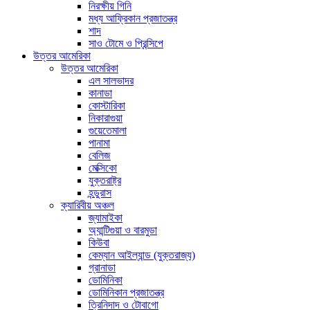
নিরক্ষীয় গিনি
মধ্য আফ্রিকান প্রজাতন্ত্র
শাদ
সাও টোমে ও প্রিন্সিপে
উত্তর আমেরিকা
উত্তর আমেরিকা
এল সালভাদর
কানাডা
কোস্টারিকা
নিকারাগুয়া
গুয়েতেমালা
পানামা
বেলিজ
মেক্সিকো
যুক্তরাষ্ট্র
হন্ডুরাস
ক্যারিবীয় অঞ্চল
জ্যামাইকা
অ্যান্টিগুয়া ও বারমুডা
কিউবা
কেম্যান আইল্যান্ড (যুক্তরাজ্য)
গ্রানাডা
ডোমিনিকা
ডোমিনিকান প্রজাতন্ত্র
ত্রিনিদাদ ও টোবাগো