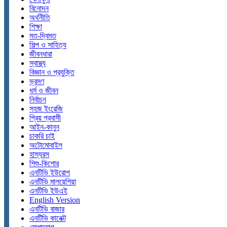
বিনোদন
অর্থনীতি
শিক্ষা
মত-দ্বিমত
শিল্প ও সাহিত্য
জীবনধারা
স্বাস্থ্য
বিজ্ঞান ও প্রযুক্তি
ভ্রমণ
ধর্ম ও জীবন
নির্বাচন
সহজ ইংরেজি
প্রিয় প্রবাসী
আইন-কানুন
চাকরি চাই
অটোমোবাইল
হাস্যরস
শিশু-কিশোর
এনটিভি ইউরোপ
এনটিভি মালয়েশিয়া
এনটিভি ইউএই
English Version
এনটিভি বাজার
এনটিভি কানেক্ট