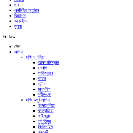
ছবি
এনটিভির অনুষ্ঠান
বিজ্ঞাপন
আর্কাইভ
কুইজ
Follow
দেশ
এশিয়া
দক্ষিণ এশিয়া
আফগানিস্তান
নেপাল
পাকিস্তান
ভারত
ভুটান
মালদ্বীপ
শ্রীলঙ্কা
দক্ষিণ-পূর্ব এশিয়া
ইন্দোনেশিয়া
কম্বোডিয়া
থাইল্যান্ড
পূর্ব তিমুর
ফিলিপাইন
ব্রুনেই