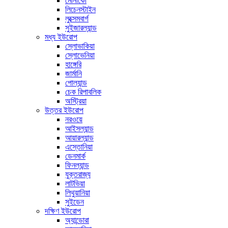
মোনাকো
লিচেনস্টাইন
লুক্সেমবার্গ
সুইজারল্যান্ড
মধ্য ইউরোপ
স্লোভাকিয়া
স্লোভেনিয়া
হাঙ্গেরি
জার্মানি
পোল্যান্ড
চেক রিপাবলিক
অস্ট্রিয়া
উত্তর ইউরোপ
নরওয়ে
আইসল্যান্ড
আয়ারল্যান্ড
এস্তোনিয়া
ডেনমার্ক
ফিনল্যান্ড
যুক্তরাজ্য
লাটভিয়া
লিথুয়ানিয়া
সুইডেন
দক্ষিণ ইউরোপ
অ্যান্ডোরা