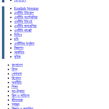
যোগাযোগ
English Version
এনটিভি ইউরোপ
এনটিভি অস্ট্রেলিয়া
এনটিভি ইউএই
এনটিভি মালয়েশিয়া
এনটিভি কানেক্ট
ভিডিও
ছবি
এনটিভির অনুষ্ঠান
বিজ্ঞাপন
আর্কাইভ
কুইজ
বাংলাদেশ
বিশ্ব
খেলাধুলা
বিনোদন
অর্থনীতি
শিক্ষা
মত-দ্বিমত
শিল্প ও সাহিত্য
জীবনধারা
স্বাস্থ্য
বিজ্ঞান ও প্রযুক্তি