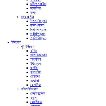
দক্ষিণ কোরিয়া
মঙ্গোলিয়া
হংকং
মধ্য এশিয়া
উজবেকিস্তান
কাজাখস্তান
কিরগিজস্তান
তাজিকিস্তান
তুর্কমেনিস্তান
ইউরোপ
পূর্ব ইউরোপ
রাশিয়া
আজারবাইজান
আর্মেনিয়া
ইউক্রেন
জর্জিয়া
বুলগেরিয়া
বেলারুশ
মল্ডোভা
রোমানিয়া
পশ্চিম ইউরোপ
নেদারল্যান্ডস
ফ্রান্স
বেলজিয়াম