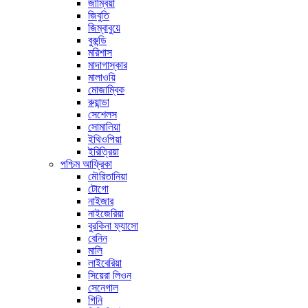
জাম্বিয়া
জিবুতি
জিম্বাবুয়ে
বুরুন্ডি
মরিশাস
মাদাগাস্কার
মালাওয়ি
মোজাম্বিক
রুয়ান্ডা
সেশেলস
সোমালিয়া
ইথিওপিয়া
ইরিত্রিয়া
পশ্চিম আফ্রিকা
মৌরিতানিয়া
টোগো
নাইজার
নাইজেরিয়া
বুরকিনা ফ্যাসো
বেনিন
মালি
লাইবেরিয়া
সিয়েরা লিওন
সেনেগাল
গিনি