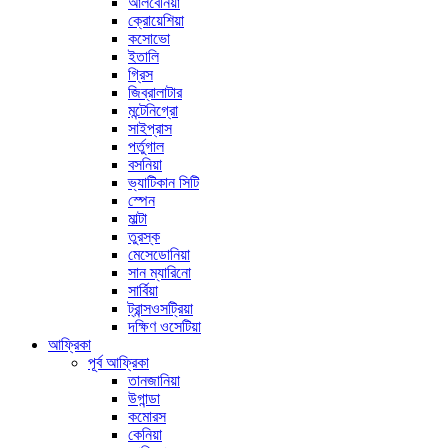
আলবেনিয়া
ক্রোয়েশিয়া
কসোভো
ইতালি
গ্রিস
জিব্রালাটার
মন্টেনিগ্রো
সাইপ্রাস
পর্তুগাল
বসনিয়া
ভ্যাটিকান সিটি
স্পেন
মাল্টা
তুরস্ক
মেসেডোনিয়া
সান ম্যারিনো
সার্বিয়া
ট্রান্সওসট্রিয়া
দক্ষিণ ওসেটিয়া
আফ্রিকা
পূর্ব আফ্রিকা
তানজানিয়া
উগান্ডা
কমোরস
কেনিয়া