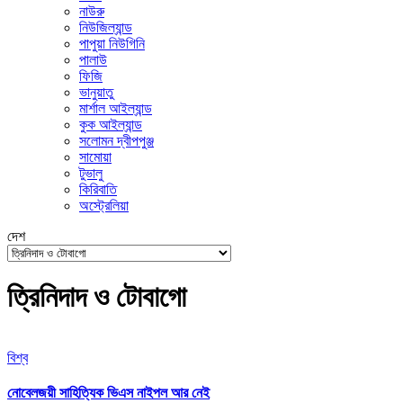
নাউরু
নিউজিল্যান্ড
পাপুয়া নিউগিনি
পালাউ
ফিজি
ভানুয়াতু
মার্শাল আইল্যান্ড
কুক আইল্যান্ড
সলোমন দ্বীপপুঞ্জ
সামোয়া
টুভালু
কিরিবাতি
অস্ট্রেলিয়া
দেশ
ত্রিনিদাদ ও টোবাগো
বিশ্ব
নোবেলজয়ী সাহিত্যিক ভিএস নাইপল আর নেই