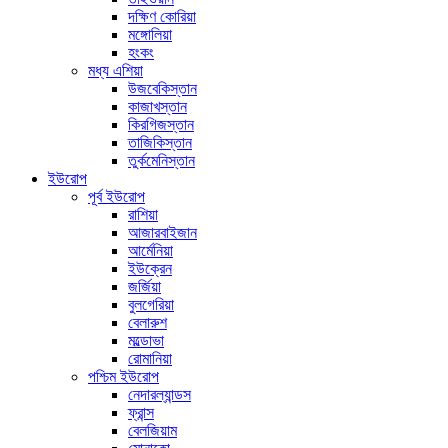
দক্ষিণ কোরিয়া
মঙ্গোলিয়া
হংকং
মধ্য এশিয়া
উজবেকিস্তান
কাজাখস্তান
কিরগিজস্তান
তাজিকিস্তান
তুর্কমেনিস্তান
ইউরোপ
পূর্ব ইউরোপ
রাশিয়া
আজারবাইজান
আর্মেনিয়া
ইউক্রেন
জর্জিয়া
বুলগেরিয়া
বেলারুশ
মল্ডোভা
রোমানিয়া
পশ্চিম ইউরোপ
নেদারল্যান্ডস
ফ্রান্স
বেলজিয়াম