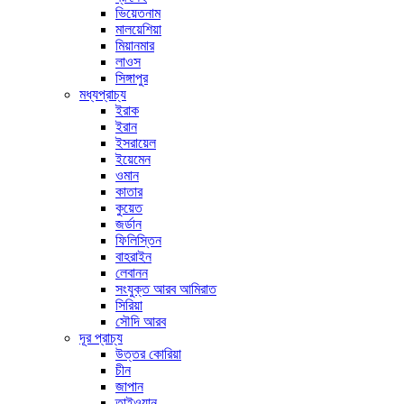
ভিয়েতনাম
মালয়েশিয়া
মিয়ানমার
লাওস
সিঙ্গাপুর
মধ্যপ্রাচ্য
ইরাক
ইরান
ইসরায়েল
ইয়েমেন
ওমান
কাতার
কুয়েত
জর্ডান
ফিলিস্তিন
বাহরাইন
লেবানন
সংযুক্ত আরব আমিরাত
সিরিয়া
সৌদি আরব
দূর প্রাচ্য
উত্তর কোরিয়া
চীন
জাপান
তাইওয়ান