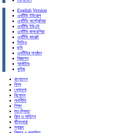
যোগাযোগ
English Version
এনটিভি ইউরোপ
এনটিভি অস্ট্রেলিয়া
এনটিভি ইউএই
এনটিভি মালয়েশিয়া
এনটিভি কানেক্ট
ভিডিও
ছবি
এনটিভির অনুষ্ঠান
বিজ্ঞাপন
আর্কাইভ
কুইজ
বাংলাদেশ
বিশ্ব
খেলাধুলা
বিনোদন
অর্থনীতি
শিক্ষা
মত-দ্বিমত
শিল্প ও সাহিত্য
জীবনধারা
স্বাস্থ্য
বিজ্ঞান ও প্রযুক্তি