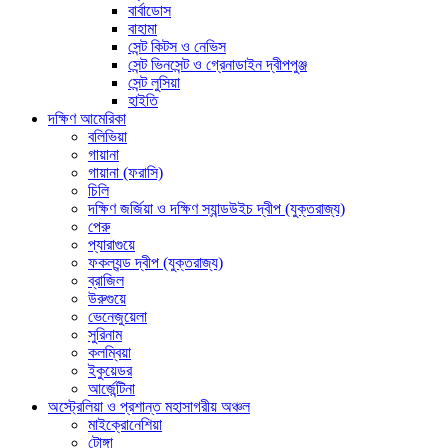
বার্বাডোস
বাহামা
সেন্ট কিটস ও নেভিস
সেন্ট ভিনসেন্ট ও গ্রেনাডাইন দ্বীপপুঞ্জ
সেন্ট লুসিয়া
হাইতি
দক্ষিণ আমেরিকা
বলিভিয়া
গায়ানা
গায়ানা (ফরাসি)
চিলি
দক্ষিণ জর্জিয়া ও দক্ষিণ স্যান্ডউইচ দ্বীপ (যুক্তরাজ্য)
পেরু
প্যারাগুয়ে
ফকল্যন্ড দ্বীপ (যুক্তরাজ্য)
ব্রাজিল
উরুগুয়ে
ভেনেজুয়েলা
সুরিনাম
কলম্বিয়া
ইকুয়েডর
আর্জেন্টিনা
অস্ট্রেলিয়া ও প্রশান্ত মহাসাগরীয় অঞ্চল
মাইক্রোনেশিয়া
টোঙ্গা