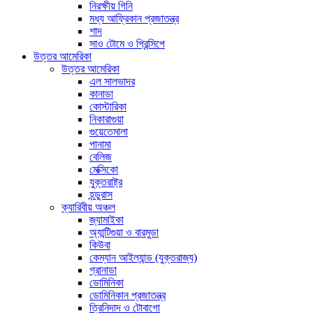
নিরক্ষীয় গিনি
মধ্য আফ্রিকান প্রজাতন্ত্র
শাদ
সাও টোমে ও প্রিন্সিপে
উত্তর আমেরিকা
উত্তর আমেরিকা
এল সালভাদর
কানাডা
কোস্টারিকা
নিকারাগুয়া
গুয়েতেমালা
পানামা
বেলিজ
মেক্সিকো
যুক্তরাষ্ট্র
হন্ডুরাস
ক্যারিবীয় অঞ্চল
জ্যামাইকা
অ্যান্টিগুয়া ও বারমুডা
কিউবা
কেম্যান আইল্যান্ড (যুক্তরাজ্য)
গ্রানাডা
ডোমিনিকা
ডোমিনিকান প্রজাতন্ত্র
ত্রিনিদাদ ও টোবাগো