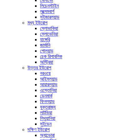
মোনাকো
লিচেনস্টাইন
লুক্সেমবার্গ
সুইজারল্যান্ড
মধ্য ইউরোপ
স্লোভাকিয়া
স্লোভেনিয়া
হাঙ্গেরি
জার্মানি
পোল্যান্ড
চেক রিপাবলিক
অস্ট্রিয়া
উত্তর ইউরোপ
নরওয়ে
আইসল্যান্ড
আয়ারল্যান্ড
এস্তোনিয়া
ডেনমার্ক
ফিনল্যান্ড
যুক্তরাজ্য
লাটভিয়া
লিথুয়ানিয়া
সুইডেন
দক্ষিণ ইউরোপ
অ্যান্ডোরা