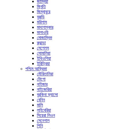
জাম্বিয়া
জিবুতি
জিম্বাবুয়ে
বুরুন্ডি
মরিশাস
মাদাগাস্কার
মালাওয়ি
মোজাম্বিক
রুয়ান্ডা
সেশেলস
সোমালিয়া
ইথিওপিয়া
ইরিত্রিয়া
পশ্চিম আফ্রিকা
মৌরিতানিয়া
টোগো
নাইজার
নাইজেরিয়া
বুরকিনা ফ্যাসো
বেনিন
মালি
লাইবেরিয়া
সিয়েরা লিওন
সেনেগাল
গিনি