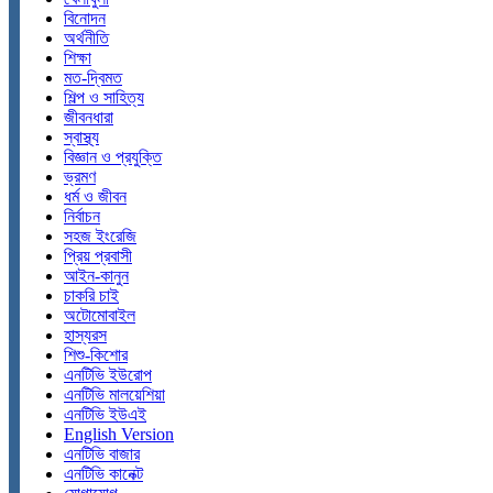
বিনোদন
অর্থনীতি
শিক্ষা
মত-দ্বিমত
শিল্প ও সাহিত্য
জীবনধারা
স্বাস্থ্য
বিজ্ঞান ও প্রযুক্তি
ভ্রমণ
ধর্ম ও জীবন
নির্বাচন
সহজ ইংরেজি
প্রিয় প্রবাসী
আইন-কানুন
চাকরি চাই
অটোমোবাইল
হাস্যরস
শিশু-কিশোর
এনটিভি ইউরোপ
এনটিভি মালয়েশিয়া
এনটিভি ইউএই
English Version
এনটিভি বাজার
এনটিভি কানেক্ট