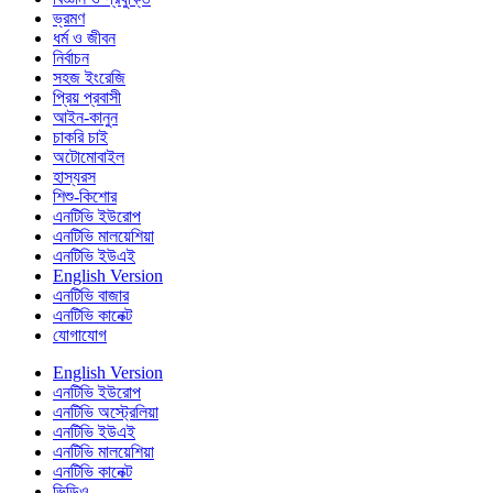
ভ্রমণ
ধর্ম ও জীবন
নির্বাচন
সহজ ইংরেজি
প্রিয় প্রবাসী
আইন-কানুন
চাকরি চাই
অটোমোবাইল
হাস্যরস
শিশু-কিশোর
এনটিভি ইউরোপ
এনটিভি মালয়েশিয়া
এনটিভি ইউএই
English Version
এনটিভি বাজার
এনটিভি কানেক্ট
যোগাযোগ
English Version
এনটিভি ইউরোপ
এনটিভি অস্ট্রেলিয়া
এনটিভি ইউএই
এনটিভি মালয়েশিয়া
এনটিভি কানেক্ট
ভিডিও