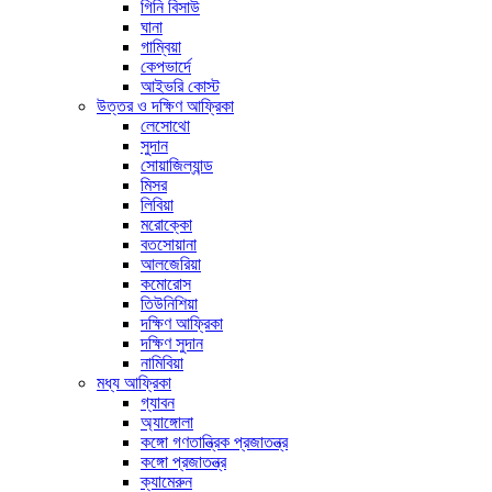
গিনি বিসাউ
ঘানা
গাম্বিয়া
কেপভার্দে
আইভরি কোস্ট
উত্তর ও দক্ষিণ আফ্রিকা
লেসোথো
সুদান
সোয়াজিল্যান্ড
মিসর
লিবিয়া
মরোক্কো
বতসোয়ানা
আলজেরিয়া
কমোরোস
তিউনিশিয়া
দক্ষিণ আফ্রিকা
দক্ষিণ সুদান
নামিবিয়া
মধ্য আফ্রিকা
গ্যাবন
অ্যাঙ্গোলা
কঙ্গো গণতান্ত্রিক প্রজাতন্ত্র
কঙ্গো প্রজাতন্ত্র
ক্যামেরুন