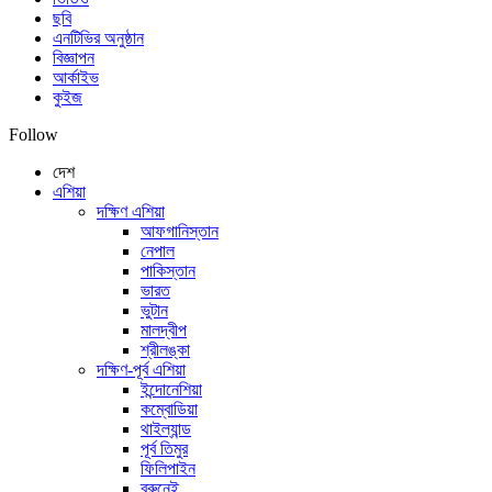
ছবি
এনটিভির অনুষ্ঠান
বিজ্ঞাপন
আর্কাইভ
কুইজ
Follow
দেশ
এশিয়া
দক্ষিণ এশিয়া
আফগানিস্তান
নেপাল
পাকিস্তান
ভারত
ভুটান
মালদ্বীপ
শ্রীলঙ্কা
দক্ষিণ-পূর্ব এশিয়া
ইন্দোনেশিয়া
কম্বোডিয়া
থাইল্যান্ড
পূর্ব তিমুর
ফিলিপাইন
ব্রুনেই