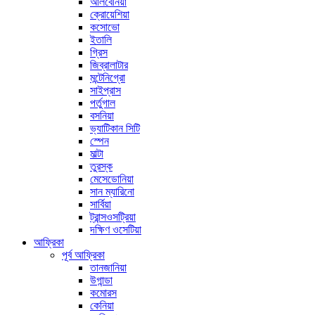
আলবেনিয়া
ক্রোয়েশিয়া
কসোভো
ইতালি
গ্রিস
জিব্রালাটার
মন্টেনিগ্রো
সাইপ্রাস
পর্তুগাল
বসনিয়া
ভ্যাটিকান সিটি
স্পেন
মাল্টা
তুরস্ক
মেসেডোনিয়া
সান ম্যারিনো
সার্বিয়া
ট্রান্সওসট্রিয়া
দক্ষিণ ওসেটিয়া
আফ্রিকা
পূর্ব আফ্রিকা
তানজানিয়া
উগান্ডা
কমোরস
কেনিয়া