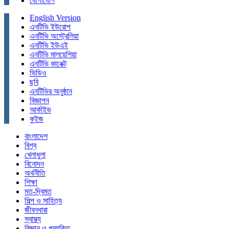
যোগাযোগ
English Version
এনটিভি ইউরোপ
এনটিভি অস্ট্রেলিয়া
এনটিভি ইউএই
এনটিভি মালয়েশিয়া
এনটিভি কানেক্ট
ভিডিও
ছবি
এনটিভির অনুষ্ঠান
বিজ্ঞাপন
আর্কাইভ
কুইজ
বাংলাদেশ
বিশ্ব
খেলাধুলা
বিনোদন
অর্থনীতি
শিক্ষা
মত-দ্বিমত
শিল্প ও সাহিত্য
জীবনধারা
স্বাস্থ্য
বিজ্ঞান ও প্রযুক্তি