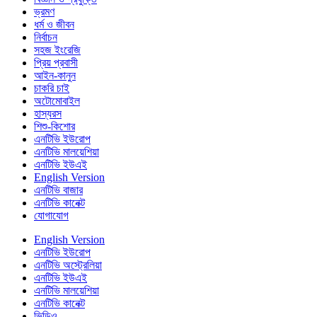
ভ্রমণ
ধর্ম ও জীবন
নির্বাচন
সহজ ইংরেজি
প্রিয় প্রবাসী
আইন-কানুন
চাকরি চাই
অটোমোবাইল
হাস্যরস
শিশু-কিশোর
এনটিভি ইউরোপ
এনটিভি মালয়েশিয়া
এনটিভি ইউএই
English Version
এনটিভি বাজার
এনটিভি কানেক্ট
যোগাযোগ
English Version
এনটিভি ইউরোপ
এনটিভি অস্ট্রেলিয়া
এনটিভি ইউএই
এনটিভি মালয়েশিয়া
এনটিভি কানেক্ট
ভিডিও