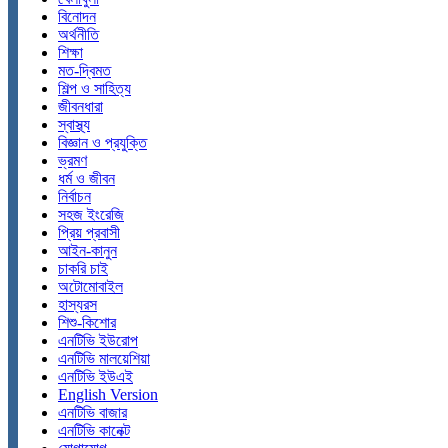
বিনোদন
অর্থনীতি
শিক্ষা
মত-দ্বিমত
শিল্প ও সাহিত্য
জীবনধারা
স্বাস্থ্য
বিজ্ঞান ও প্রযুক্তি
ভ্রমণ
ধর্ম ও জীবন
নির্বাচন
সহজ ইংরেজি
প্রিয় প্রবাসী
আইন-কানুন
চাকরি চাই
অটোমোবাইল
হাস্যরস
শিশু-কিশোর
এনটিভি ইউরোপ
এনটিভি মালয়েশিয়া
এনটিভি ইউএই
English Version
এনটিভি বাজার
এনটিভি কানেক্ট