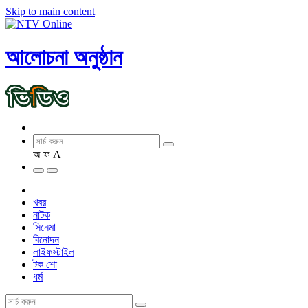
Skip to main content
আলোচনা অনুষ্ঠান
অ
ফ
A
খবর
নাটক
সিনেমা
বিনোদন
লাইফস্টাইল
টক শো
ধর্ম