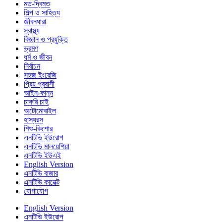
মত-দ্বিমত
শিল্প ও সাহিত্য
জীবনধারা
স্বাস্থ্য
বিজ্ঞান ও প্রযুক্তি
ভ্রমণ
ধর্ম ও জীবন
নির্বাচন
সহজ ইংরেজি
প্রিয় প্রবাসী
আইন-কানুন
চাকরি চাই
অটোমোবাইল
হাস্যরস
শিশু-কিশোর
এনটিভি ইউরোপ
এনটিভি মালয়েশিয়া
এনটিভি ইউএই
English Version
এনটিভি বাজার
এনটিভি কানেক্ট
যোগাযোগ
English Version
এনটিভি ইউরোপ