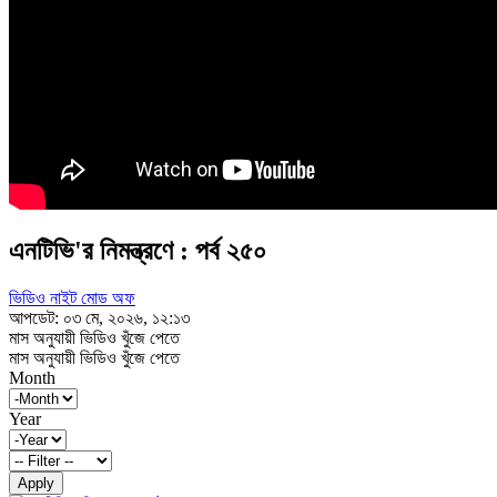
এনটিভি'র নিমন্ত্রণে : পর্ব ২৫০
ভিডিও নাইট মোড অফ
আপডেট: ০৩ মে, ২০২৬, ১২:১৩
মাস অনুযায়ী ভিডিও খুঁজে পেতে
মাস অনুযায়ী ভিডিও খুঁজে পেতে
Month
Year
Apply