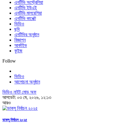
এনটিভি অস্ট্রেলিয়া
এনটিভি ইউএই
এনটিভি মালয়েশিয়া
এনটিভি কানেক্ট
ভিডিও
ছবি
এনটিভির অনুষ্ঠান
বিজ্ঞাপন
আর্কাইভ
কুইজ
Follow
ভিডিও
আলোচনা অনুষ্ঠান
ভিডিও নাইট মোড অফ
আপডেট: ০৩ মে, ২০২৬, ১২:১৩
আরও
ডাকসু নির্বাচন ২০২৫