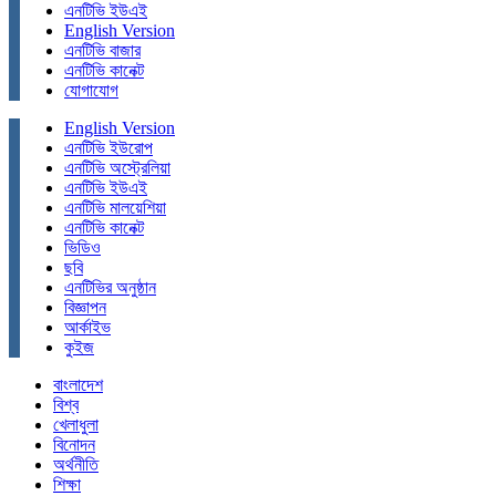
এনটিভি ইউএই
English Version
এনটিভি বাজার
এনটিভি কানেক্ট
যোগাযোগ
English Version
এনটিভি ইউরোপ
এনটিভি অস্ট্রেলিয়া
এনটিভি ইউএই
এনটিভি মালয়েশিয়া
এনটিভি কানেক্ট
ভিডিও
ছবি
এনটিভির অনুষ্ঠান
বিজ্ঞাপন
আর্কাইভ
কুইজ
বাংলাদেশ
বিশ্ব
খেলাধুলা
বিনোদন
অর্থনীতি
শিক্ষা