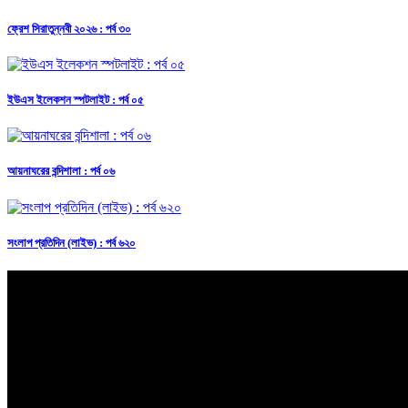
ফ্রেশ সিরাতুন্নবী ২০২৬ : পর্ব ৩০
ইউএস ইলেকশন স্পটলাইট : পর্ব ০৫
আয়নাঘরের বন্দিশালা : পর্ব ০৬
সংলাপ প্রতিদিন (লাইভ) : পর্ব ৬২০