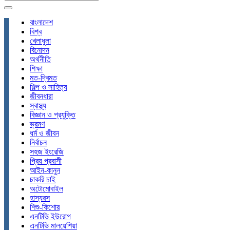
বাংলাদেশ
বিশ্ব
খেলাধুলা
বিনোদন
অর্থনীতি
শিক্ষা
মত-দ্বিমত
শিল্প ও সাহিত্য
জীবনধারা
স্বাস্থ্য
বিজ্ঞান ও প্রযুক্তি
ভ্রমণ
ধর্ম ও জীবন
নির্বাচন
সহজ ইংরেজি
প্রিয় প্রবাসী
আইন-কানুন
চাকরি চাই
অটোমোবাইল
হাস্যরস
শিশু-কিশোর
এনটিভি ইউরোপ
এনটিভি মালয়েশিয়া