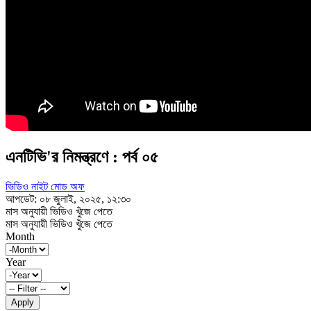
এনটিভি'র নিমন্ত্রণে : পর্ব ০৫
ভিডিও নাইট মোড অফ
আপডেট: ০৮ জুলাই, ২০২৫, ১২:৩০
মাস অনুযায়ী ভিডিও খুঁজে পেতে
মাস অনুযায়ী ভিডিও খুঁজে পেতে
Month
Year
Apply