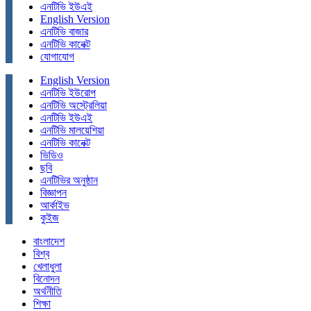
এনটিভি ইউএই
English Version
এনটিভি বাজার
এনটিভি কানেক্ট
যোগাযোগ
English Version
এনটিভি ইউরোপ
এনটিভি অস্ট্রেলিয়া
এনটিভি ইউএই
এনটিভি মালয়েশিয়া
এনটিভি কানেক্ট
ভিডিও
ছবি
এনটিভির অনুষ্ঠান
বিজ্ঞাপন
আর্কাইভ
কুইজ
বাংলাদেশ
বিশ্ব
খেলাধুলা
বিনোদন
অর্থনীতি
শিক্ষা