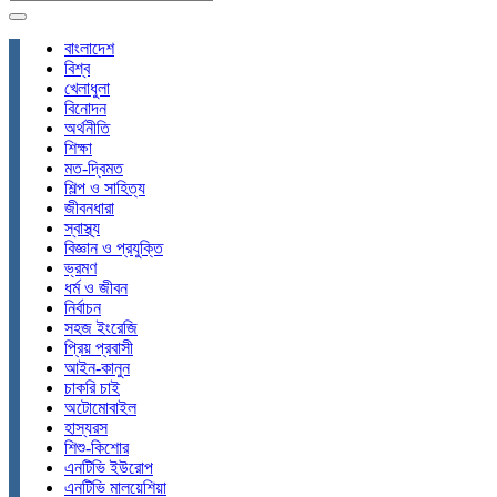
বাংলাদেশ
বিশ্ব
খেলাধুলা
বিনোদন
অর্থনীতি
শিক্ষা
মত-দ্বিমত
শিল্প ও সাহিত্য
জীবনধারা
স্বাস্থ্য
বিজ্ঞান ও প্রযুক্তি
ভ্রমণ
ধর্ম ও জীবন
নির্বাচন
সহজ ইংরেজি
প্রিয় প্রবাসী
আইন-কানুন
চাকরি চাই
অটোমোবাইল
হাস্যরস
শিশু-কিশোর
এনটিভি ইউরোপ
এনটিভি মালয়েশিয়া