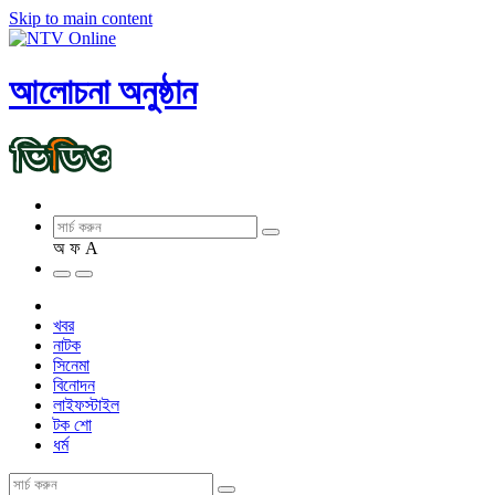
Skip to main content
আলোচনা অনুষ্ঠান
অ
ফ
A
খবর
নাটক
সিনেমা
বিনোদন
লাইফস্টাইল
টক শো
ধর্ম