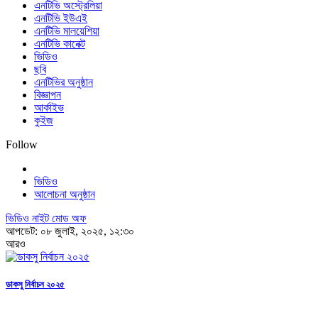
এনটিভি অস্ট্রেলিয়া
এনটিভি ইউএই
এনটিভি মালয়েশিয়া
এনটিভি কানেক্ট
ভিডিও
ছবি
এনটিভির অনুষ্ঠান
বিজ্ঞাপন
আর্কাইভ
কুইজ
Follow
ভিডিও
আলোচনা অনুষ্ঠান
ভিডিও নাইট মোড অফ
আপডেট: ০৮ জুলাই, ২০২৫, ১২:৩০
আরও
ডাকসু নির্বাচন ২০২৫