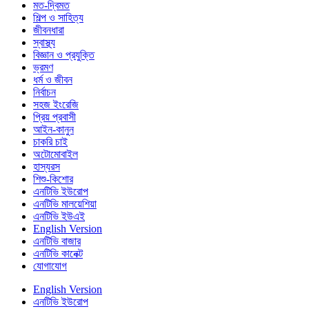
মত-দ্বিমত
শিল্প ও সাহিত্য
জীবনধারা
স্বাস্থ্য
বিজ্ঞান ও প্রযুক্তি
ভ্রমণ
ধর্ম ও জীবন
নির্বাচন
সহজ ইংরেজি
প্রিয় প্রবাসী
আইন-কানুন
চাকরি চাই
অটোমোবাইল
হাস্যরস
শিশু-কিশোর
এনটিভি ইউরোপ
এনটিভি মালয়েশিয়া
এনটিভি ইউএই
English Version
এনটিভি বাজার
এনটিভি কানেক্ট
যোগাযোগ
English Version
এনটিভি ইউরোপ