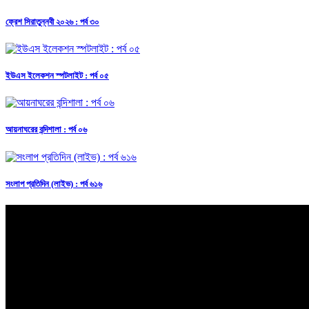
ফ্রেশ সিরাতুন্নবী ২০২৬ : পর্ব ৩০
ইউএস ইলেকশন স্পটলাইট : পর্ব ০৫
আয়নাঘরের বন্দিশালা : পর্ব ০৬
সংলাপ প্রতিদিন (লাইভ) : পর্ব ৬১৬