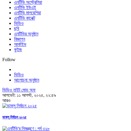
এনটিভি অস্ট্রেলিয়া
এনটিভি ইউএই
এনটিভি মালয়েশিয়া
এনটিভি কানেক্ট
ভিডিও
ছবি
এনটিভির অনুষ্ঠান
বিজ্ঞাপন
আর্কাইভ
কুইজ
Follow
ভিডিও
আলোচনা অনুষ্ঠান
ভিডিও নাইট মোড অফ
আপডেট: ১১ আগস্ট, ২০২৫, ২২:৫৯
আরও
ডাকসু নির্বাচন ২০২৫