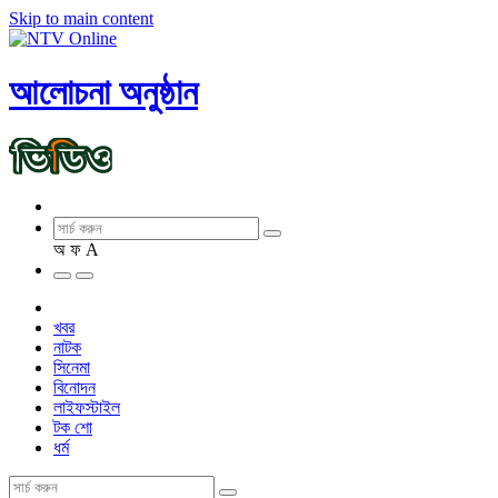
Skip to main content
আলোচনা অনুষ্ঠান
অ
ফ
A
খবর
নাটক
সিনেমা
বিনোদন
লাইফস্টাইল
টক শো
ধর্ম