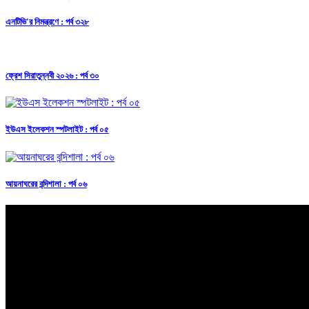
এনটিভি'র নিমন্ত্রণে : পর্ব ৩২৮
ফ্রেশ সিরাতুন্নবী ২০২৬ : পর্ব ৩০
ইউএস ইলেকশন স্পটলাইট : পর্ব ০৫
আয়নাঘরের বন্দিশালা : পর্ব ০৬