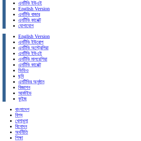
এনটিভি ইউএই
English Version
এনটিভি বাজার
এনটিভি কানেক্ট
যোগাযোগ
English Version
এনটিভি ইউরোপ
এনটিভি অস্ট্রেলিয়া
এনটিভি ইউএই
এনটিভি মালয়েশিয়া
এনটিভি কানেক্ট
ভিডিও
ছবি
এনটিভির অনুষ্ঠান
বিজ্ঞাপন
আর্কাইভ
কুইজ
বাংলাদেশ
বিশ্ব
খেলাধুলা
বিনোদন
অর্থনীতি
শিক্ষা