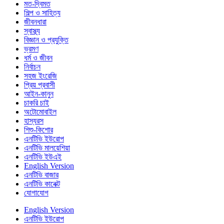
মত-দ্বিমত
শিল্প ও সাহিত্য
জীবনধারা
স্বাস্থ্য
বিজ্ঞান ও প্রযুক্তি
ভ্রমণ
ধর্ম ও জীবন
নির্বাচন
সহজ ইংরেজি
প্রিয় প্রবাসী
আইন-কানুন
চাকরি চাই
অটোমোবাইল
হাস্যরস
শিশু-কিশোর
এনটিভি ইউরোপ
এনটিভি মালয়েশিয়া
এনটিভি ইউএই
English Version
এনটিভি বাজার
এনটিভি কানেক্ট
যোগাযোগ
English Version
এনটিভি ইউরোপ