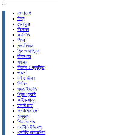
বাংলাদেশ
বিশ্ব
খেলাধুলা
বিনোদন
অর্থনীতি
শিক্ষা
মত-দ্বিমত
শিল্প ও সাহিত্য
জীবনধারা
স্বাস্থ্য
বিজ্ঞান ও প্রযুক্তি
ভ্রমণ
ধর্ম ও জীবন
নির্বাচন
সহজ ইংরেজি
প্রিয় প্রবাসী
আইন-কানুন
চাকরি চাই
অটোমোবাইল
হাস্যরস
শিশু-কিশোর
এনটিভি ইউরোপ
এনটিভি মালয়েশিয়া