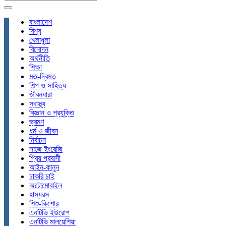
বাংলাদেশ
বিশ্ব
খেলাধুলা
বিনোদন
অর্থনীতি
শিক্ষা
মত-দ্বিমত
শিল্প ও সাহিত্য
জীবনধারা
স্বাস্থ্য
বিজ্ঞান ও প্রযুক্তি
ভ্রমণ
ধর্ম ও জীবন
নির্বাচন
সহজ ইংরেজি
প্রিয় প্রবাসী
আইন-কানুন
চাকরি চাই
অটোমোবাইল
হাস্যরস
শিশু-কিশোর
এনটিভি ইউরোপ
এনটিভি মালয়েশিয়া