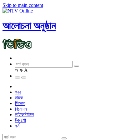
Skip to main content
আলোচনা অনুষ্ঠান
অ
ফ
A
খবর
নাটক
সিনেমা
বিনোদন
লাইফস্টাইল
টক শো
ধর্ম