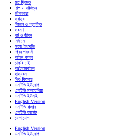
মত-দ্বিমত
শিল্প ও সাহিত্য
জীবনধারা
স্বাস্থ্য
বিজ্ঞান ও প্রযুক্তি
ভ্রমণ
ধর্ম ও জীবন
নির্বাচন
সহজ ইংরেজি
প্রিয় প্রবাসী
আইন-কানুন
চাকরি চাই
অটোমোবাইল
হাস্যরস
শিশু-কিশোর
এনটিভি ইউরোপ
এনটিভি মালয়েশিয়া
এনটিভি ইউএই
English Version
এনটিভি বাজার
এনটিভি কানেক্ট
যোগাযোগ
English Version
এনটিভি ইউরোপ