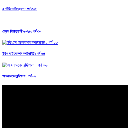
এনটিভি'র নিমন্ত্রণে : পর্ব ৩২৫
ফ্রেশ সিরাতুন্নবী ২০২৬ : পর্ব ৩০
ইউএস ইলেকশন স্পটলাইট : পর্ব ০৫
আয়নাঘরের বন্দিশালা : পর্ব ০৬