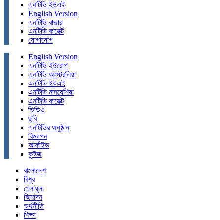
এনটিভি ইউএই
English Version
এনটিভি বাজার
এনটিভি কানেক্ট
যোগাযোগ
English Version
এনটিভি ইউরোপ
এনটিভি অস্ট্রেলিয়া
এনটিভি ইউএই
এনটিভি মালয়েশিয়া
এনটিভি কানেক্ট
ভিডিও
ছবি
এনটিভির অনুষ্ঠান
বিজ্ঞাপন
আর্কাইভ
কুইজ
বাংলাদেশ
বিশ্ব
খেলাধুলা
বিনোদন
অর্থনীতি
শিক্ষা