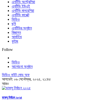
এনটিভি অস্ট্রেলিয়া
এনটিভি ইউএই
এনটিভি মালয়েশিয়া
এনটিভি কানেক্ট
ভিডিও
ছবি
এনটিভির অনুষ্ঠান
বিজ্ঞাপন
আর্কাইভ
কুইজ
Follow
ভিডিও
আলোচনা অনুষ্ঠান
ভিডিও নাইট মোড অফ
আপডেট: ০৬ সেপ্টেম্বর, ২০২৫, ২১:৪৫
আরও
ডাকসু নির্বাচন ২০২৫