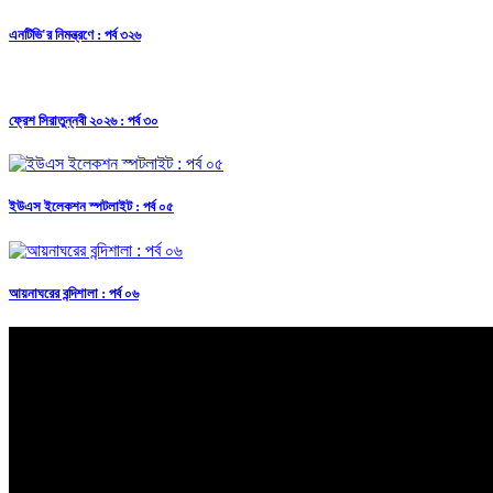
এনটিভি'র নিমন্ত্রণে : পর্ব ৩২৬
ফ্রেশ সিরাতুন্নবী ২০২৬ : পর্ব ৩০
ইউএস ইলেকশন স্পটলাইট : পর্ব ০৫
আয়নাঘরের বন্দিশালা : পর্ব ০৬