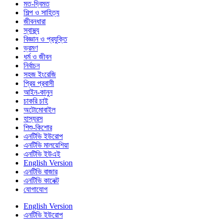
মত-দ্বিমত
শিল্প ও সাহিত্য
জীবনধারা
স্বাস্থ্য
বিজ্ঞান ও প্রযুক্তি
ভ্রমণ
ধর্ম ও জীবন
নির্বাচন
সহজ ইংরেজি
প্রিয় প্রবাসী
আইন-কানুন
চাকরি চাই
অটোমোবাইল
হাস্যরস
শিশু-কিশোর
এনটিভি ইউরোপ
এনটিভি মালয়েশিয়া
এনটিভি ইউএই
English Version
এনটিভি বাজার
এনটিভি কানেক্ট
যোগাযোগ
English Version
এনটিভি ইউরোপ