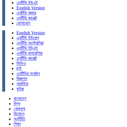
এনটিভি ইউএই
English Version
এনটিভি বাজার
এনটিভি কানেক্ট
যোগাযোগ
English Version
এনটিভি ইউরোপ
এনটিভি অস্ট্রেলিয়া
এনটিভি ইউএই
এনটিভি মালয়েশিয়া
এনটিভি কানেক্ট
ভিডিও
ছবি
এনটিভির অনুষ্ঠান
বিজ্ঞাপন
আর্কাইভ
কুইজ
বাংলাদেশ
বিশ্ব
খেলাধুলা
বিনোদন
অর্থনীতি
শিক্ষা