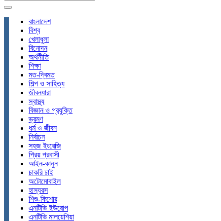
বাংলাদেশ
বিশ্ব
খেলাধুলা
বিনোদন
অর্থনীতি
শিক্ষা
মত-দ্বিমত
শিল্প ও সাহিত্য
জীবনধারা
স্বাস্থ্য
বিজ্ঞান ও প্রযুক্তি
ভ্রমণ
ধর্ম ও জীবন
নির্বাচন
সহজ ইংরেজি
প্রিয় প্রবাসী
আইন-কানুন
চাকরি চাই
অটোমোবাইল
হাস্যরস
শিশু-কিশোর
এনটিভি ইউরোপ
এনটিভি মালয়েশিয়া