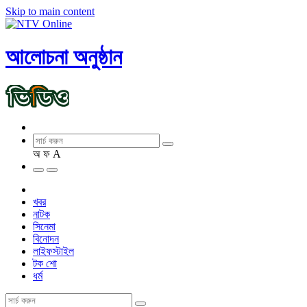
Skip to main content
আলোচনা অনুষ্ঠান
অ
ফ
A
খবর
নাটক
সিনেমা
বিনোদন
লাইফস্টাইল
টক শো
ধর্ম