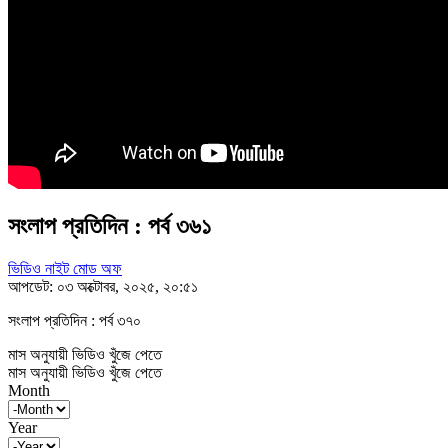
সংলাপ প্রতিদিন : পর্ব ৩৬১
ভিডিও নাইট মোড অফ
আপডেট: ০৩ অক্টোবর, ২০২৫, ২০:৫১
সংলাপ প্রতিদিন : পর্ব ৩৭০
মাস অনুযায়ী ভিডিও খুঁজে পেতে
মাস অনুযায়ী ভিডিও খুঁজে পেতে
Month
Year