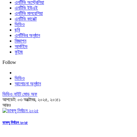
এনটিভি অস্ট্রেলিয়া
এনটিভি ইউএই
এনটিভি মালয়েশিয়া
এনটিভি কানেক্ট
ভিডিও
ছবি
এনটিভির অনুষ্ঠান
বিজ্ঞাপন
আর্কাইভ
কুইজ
Follow
ভিডিও
আলোচনা অনুষ্ঠান
ভিডিও নাইট মোড অফ
আপডেট: ০৩ অক্টোবর, ২০২৫, ২০:৫১
আরও
ডাকসু নির্বাচন ২০২৫