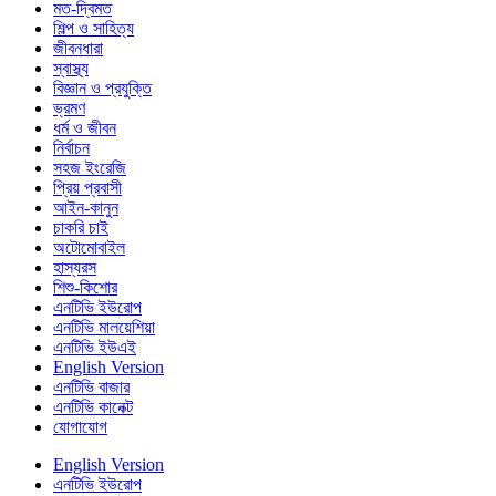
মত-দ্বিমত
শিল্প ও সাহিত্য
জীবনধারা
স্বাস্থ্য
বিজ্ঞান ও প্রযুক্তি
ভ্রমণ
ধর্ম ও জীবন
নির্বাচন
সহজ ইংরেজি
প্রিয় প্রবাসী
আইন-কানুন
চাকরি চাই
অটোমোবাইল
হাস্যরস
শিশু-কিশোর
এনটিভি ইউরোপ
এনটিভি মালয়েশিয়া
এনটিভি ইউএই
English Version
এনটিভি বাজার
এনটিভি কানেক্ট
যোগাযোগ
English Version
এনটিভি ইউরোপ