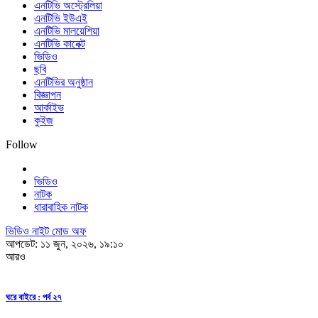
এনটিভি অস্ট্রেলিয়া
এনটিভি ইউএই
এনটিভি মালয়েশিয়া
এনটিভি কানেক্ট
ভিডিও
ছবি
এনটিভির অনুষ্ঠান
বিজ্ঞাপন
আর্কাইভ
কুইজ
Follow
ভিডিও
নাটক
ধারাবাহিক নাটক
ভিডিও নাইট মোড অফ
আপডেট: ১১ জুন, ২০২৬, ১৯:১০
আরও
ঘরে বাইরে : পর্ব ২৭