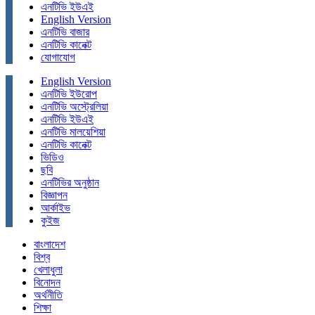
এনটিভি ইউএই
English Version
এনটিভি বাজার
এনটিভি কানেক্ট
যোগাযোগ
English Version
এনটিভি ইউরোপ
এনটিভি অস্ট্রেলিয়া
এনটিভি ইউএই
এনটিভি মালয়েশিয়া
এনটিভি কানেক্ট
ভিডিও
ছবি
এনটিভির অনুষ্ঠান
বিজ্ঞাপন
আর্কাইভ
কুইজ
বাংলাদেশ
বিশ্ব
খেলাধুলা
বিনোদন
অর্থনীতি
শিক্ষা