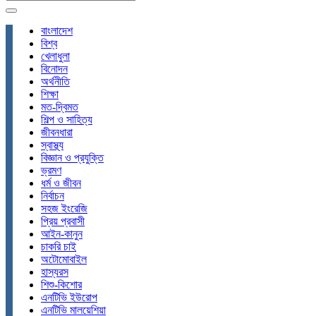
বাংলাদেশ
বিশ্ব
খেলাধুলা
বিনোদন
অর্থনীতি
শিক্ষা
মত-দ্বিমত
শিল্প ও সাহিত্য
জীবনধারা
স্বাস্থ্য
বিজ্ঞান ও প্রযুক্তি
ভ্রমণ
ধর্ম ও জীবন
নির্বাচন
সহজ ইংরেজি
প্রিয় প্রবাসী
আইন-কানুন
চাকরি চাই
অটোমোবাইল
হাস্যরস
শিশু-কিশোর
এনটিভি ইউরোপ
এনটিভি মালয়েশিয়া