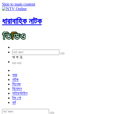
Skip to main content
ধারাবাহিক নাটক
অ
ফ
A
খবর
নাটক
সিনেমা
বিনোদন
লাইফস্টাইল
টক শো
ধর্ম