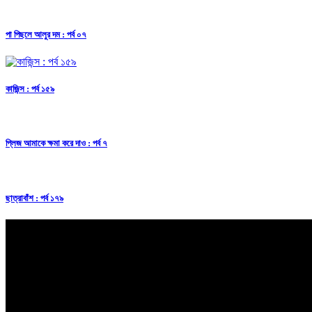
পা পিছলে আলুর দম : পর্ব ০৭
কাজিন্স : পর্ব ১৫৯
প্লিজ আমাকে ক্ষমা করে দাও : পর্ব ৭
ছাত্রাবাঁশ : পর্ব ১৭৯