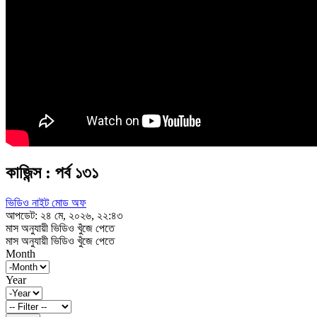
কাজিন্স : পর্ব ১৩১
ভিডিও নাইট মোড অফ
আপডেট: ২৪ মে, ২০২৬, ২২:৪৩
মাস অনুযায়ী ভিডিও খুঁজে পেতে
মাস অনুযায়ী ভিডিও খুঁজে পেতে
Month
Year