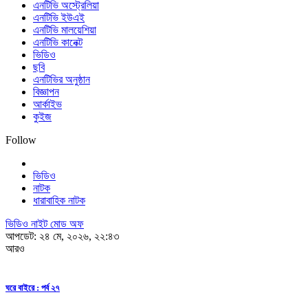
এনটিভি অস্ট্রেলিয়া
এনটিভি ইউএই
এনটিভি মালয়েশিয়া
এনটিভি কানেক্ট
ভিডিও
ছবি
এনটিভির অনুষ্ঠান
বিজ্ঞাপন
আর্কাইভ
কুইজ
Follow
ভিডিও
নাটক
ধারাবাহিক নাটক
ভিডিও নাইট মোড অফ
আপডেট: ২৪ মে, ২০২৬, ২২:৪৩
আরও
ঘরে বাইরে : পর্ব ২৭