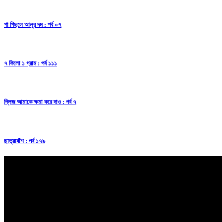
পা পিছলে আলুর দম : পর্ব ০৭
৭ কিলো ১ গ্রাম : পর্ব ১১১
প্লিজ আমাকে ক্ষমা করে দাও : পর্ব ৭
ছাত্রাবাঁশ : পর্ব ১৭৯