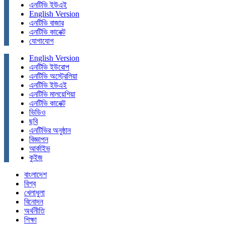
এনটিভি ইউএই
English Version
এনটিভি বাজার
এনটিভি কানেক্ট
যোগাযোগ
English Version
এনটিভি ইউরোপ
এনটিভি অস্ট্রেলিয়া
এনটিভি ইউএই
এনটিভি মালয়েশিয়া
এনটিভি কানেক্ট
ভিডিও
ছবি
এনটিভির অনুষ্ঠান
বিজ্ঞাপন
আর্কাইভ
কুইজ
বাংলাদেশ
বিশ্ব
খেলাধুলা
বিনোদন
অর্থনীতি
শিক্ষা