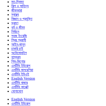
মত-দ্বিমত
শিল্প ও সাহিত্য
জীবনধারা
স্বাস্থ্য
বিজ্ঞান ও প্রযুক্তি
ভ্রমণ
ধর্ম ও জীবন
নির্বাচন
সহজ ইংরেজি
প্রিয় প্রবাসী
আইন-কানুন
চাকরি চাই
অটোমোবাইল
হাস্যরস
শিশু-কিশোর
এনটিভি ইউরোপ
এনটিভি মালয়েশিয়া
এনটিভি ইউএই
English Version
এনটিভি বাজার
এনটিভি কানেক্ট
যোগাযোগ
English Version
এনটিভি ইউরোপ