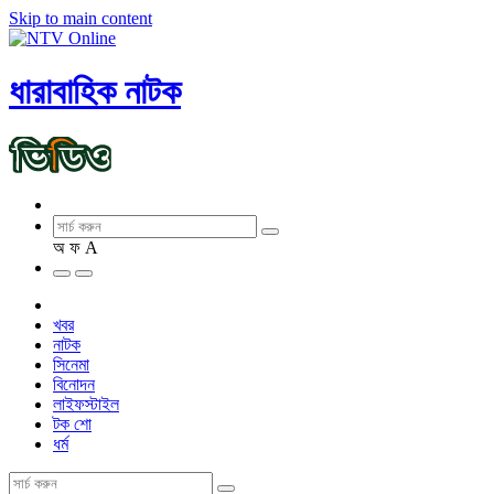
Skip to main content
ধারাবাহিক নাটক
অ
ফ
A
খবর
নাটক
সিনেমা
বিনোদন
লাইফস্টাইল
টক শো
ধর্ম