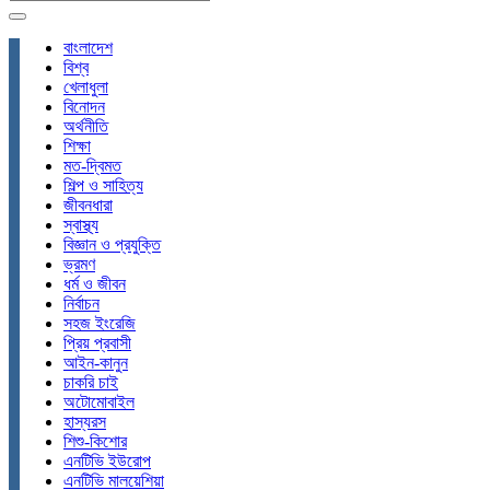
বাংলাদেশ
বিশ্ব
খেলাধুলা
বিনোদন
অর্থনীতি
শিক্ষা
মত-দ্বিমত
শিল্প ও সাহিত্য
জীবনধারা
স্বাস্থ্য
বিজ্ঞান ও প্রযুক্তি
ভ্রমণ
ধর্ম ও জীবন
নির্বাচন
সহজ ইংরেজি
প্রিয় প্রবাসী
আইন-কানুন
চাকরি চাই
অটোমোবাইল
হাস্যরস
শিশু-কিশোর
এনটিভি ইউরোপ
এনটিভি মালয়েশিয়া