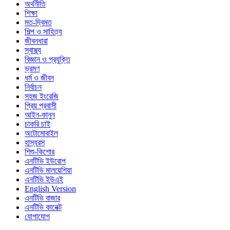
অর্থনীতি
শিক্ষা
মত-দ্বিমত
শিল্প ও সাহিত্য
জীবনধারা
স্বাস্থ্য
বিজ্ঞান ও প্রযুক্তি
ভ্রমণ
ধর্ম ও জীবন
নির্বাচন
সহজ ইংরেজি
প্রিয় প্রবাসী
আইন-কানুন
চাকরি চাই
অটোমোবাইল
হাস্যরস
শিশু-কিশোর
এনটিভি ইউরোপ
এনটিভি মালয়েশিয়া
এনটিভি ইউএই
English Version
এনটিভি বাজার
এনটিভি কানেক্ট
যোগাযোগ