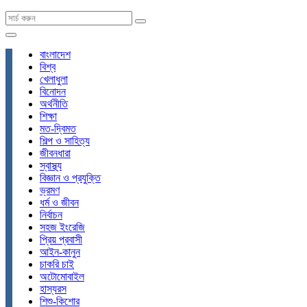
বাংলাদেশ
বিশ্ব
খেলাধুলা
বিনোদন
অর্থনীতি
শিক্ষা
মত-দ্বিমত
শিল্প ও সাহিত্য
জীবনধারা
স্বাস্থ্য
বিজ্ঞান ও প্রযুক্তি
ভ্রমণ
ধর্ম ও জীবন
নির্বাচন
সহজ ইংরেজি
প্রিয় প্রবাসী
আইন-কানুন
চাকরি চাই
অটোমোবাইল
হাস্যরস
শিশু-কিশোর