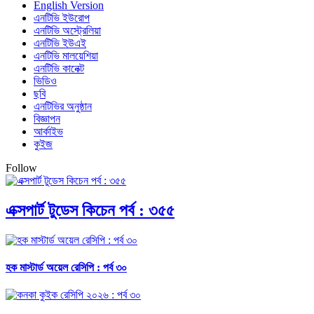
English Version
এনটিভি ইউরোপ
এনটিভি অস্ট্রেলিয়া
এনটিভি ইউএই
এনটিভি মালয়েশিয়া
এনটিভি কানেক্ট
ভিডিও
ছবি
এনটিভির অনুষ্ঠান
বিজ্ঞাপন
আর্কাইভ
কুইজ
Follow
এক্সপার্ট টুডেস কিচেন পর্ব : ৩৫৫
হক মাস্টার্ড অয়েল রেসিপি : পর্ব ৩০