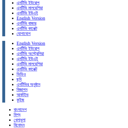
এনটিভি ইউরোপ
এনটিভি মালয়েশিয়া
এনটিভি ইউএই
English Version
এনটিভি বাজার
এনটিভি কানেক্ট
যোগাযোগ
English Version
এনটিভি ইউরোপ
এনটিভি অস্ট্রেলিয়া
এনটিভি ইউএই
এনটিভি মালয়েশিয়া
এনটিভি কানেক্ট
ভিডিও
ছবি
এনটিভির অনুষ্ঠান
বিজ্ঞাপন
আর্কাইভ
কুইজ
বাংলাদেশ
বিশ্ব
খেলাধুলা
বিনোদন