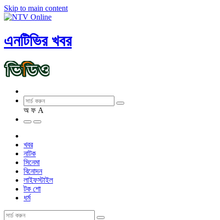
Skip to main content
এনটিভির খবর
অ
ফ
A
খবর
নাটক
সিনেমা
বিনোদন
লাইফস্টাইল
টক শো
ধর্ম