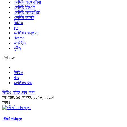
এনটিভি অস্ট্রেলিয়া
এনটিভি ইউএই
এনটিভি মালয়েশিয়া
এনটিভি কানেক্ট
ভিডিও
ছবি
এনটিভির অনুষ্ঠান
বিজ্ঞাপন
আর্কাইভ
কুইজ
Follow
ভিডিও
খবর
এনটিভির খবর
ভিডিও নাইট মোড অফ
আপডেট: ১৫ আগস্ট, ২০২৫, ২১:১৭
আরও
পরীমণি কারামুক্ত