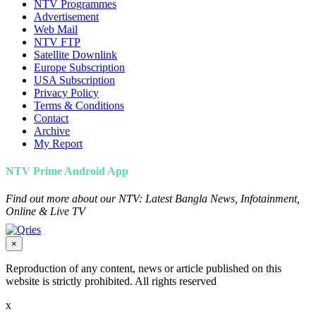
NTV Programmes
Advertisement
Web Mail
NTV FTP
Satellite Downlink
Europe Subscription
USA Subscription
Privacy Policy
Terms & Conditions
Contact
Archive
My Report
NTV Prime Android App
Find out more about our NTV: Latest Bangla News, Infotainment,
Online & Live TV
×
Reproduction of any content, news or article published on this
website is strictly prohibited. All rights reserved
x