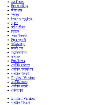
মত-দ্বিমত
শিল্প ও সাহিত্য
জীবনধারা
স্বাস্থ্য
বিজ্ঞান ও প্রযুক্তি
ভ্রমণ
ধর্ম ও জীবন
নির্বাচন
সহজ ইংরেজি
প্রিয় প্রবাসী
আইন-কানুন
চাকরি চাই
অটোমোবাইল
হাস্যরস
শিশু-কিশোর
এনটিভি ইউরোপ
এনটিভি মালয়েশিয়া
এনটিভি ইউএই
English Version
এনটিভি বাজার
এনটিভি কানেক্ট
যোগাযোগ
English Version
এনটিভি ইউরোপ