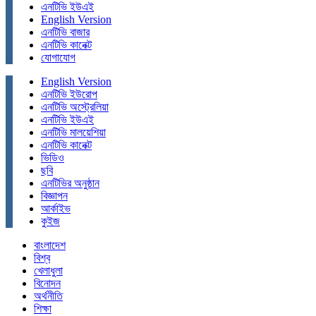
এনটিভি ইউএই
English Version
এনটিভি বাজার
এনটিভি কানেক্ট
যোগাযোগ
English Version
এনটিভি ইউরোপ
এনটিভি অস্ট্রেলিয়া
এনটিভি ইউএই
এনটিভি মালয়েশিয়া
এনটিভি কানেক্ট
ভিডিও
ছবি
এনটিভির অনুষ্ঠান
বিজ্ঞাপন
আর্কাইভ
কুইজ
বাংলাদেশ
বিশ্ব
খেলাধুলা
বিনোদন
অর্থনীতি
শিক্ষা