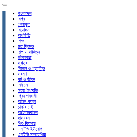
বাংলাদেশ
বিশ্ব
খেলাধুলা
বিনোদন
অর্থনীতি
শিক্ষা
মত-দ্বিমত
শিল্প ও সাহিত্য
জীবনধারা
স্বাস্থ্য
বিজ্ঞান ও প্রযুক্তি
ভ্রমণ
ধর্ম ও জীবন
নির্বাচন
সহজ ইংরেজি
প্রিয় প্রবাসী
আইন-কানুন
চাকরি চাই
অটোমোবাইল
হাস্যরস
শিশু-কিশোর
এনটিভি ইউরোপ
এনটিভি মালয়েশিয়া