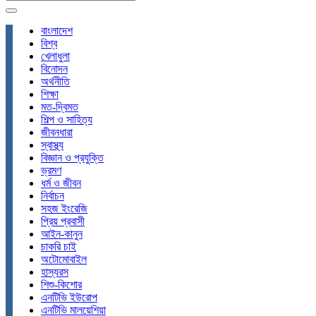
বাংলাদেশ
বিশ্ব
খেলাধুলা
বিনোদন
অর্থনীতি
শিক্ষা
মত-দ্বিমত
শিল্প ও সাহিত্য
জীবনধারা
স্বাস্থ্য
বিজ্ঞান ও প্রযুক্তি
ভ্রমণ
ধর্ম ও জীবন
নির্বাচন
সহজ ইংরেজি
প্রিয় প্রবাসী
আইন-কানুন
চাকরি চাই
অটোমোবাইল
হাস্যরস
শিশু-কিশোর
এনটিভি ইউরোপ
এনটিভি মালয়েশিয়া