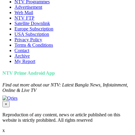
NTV Programmes
Advertisement
Web Mail
NTV FTP
Satellite Downlink
Europe Subscription
USA Subscription
Privacy Policy
Terms & Conditions
Contact
Archive
My Report
NTV Prime Android App
Find out more about our NTV: Latest Bangla News, Infotainment,
Online & Live TV
×
Reproduction of any content, news or article published on this
website is strictly prohibited. All rights reserved
x