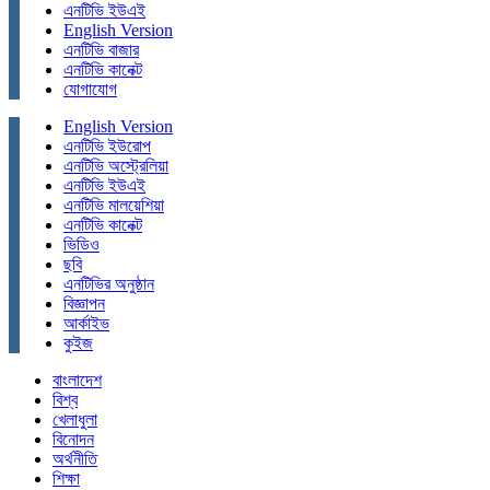
এনটিভি ইউএই
English Version
এনটিভি বাজার
এনটিভি কানেক্ট
যোগাযোগ
English Version
এনটিভি ইউরোপ
এনটিভি অস্ট্রেলিয়া
এনটিভি ইউএই
এনটিভি মালয়েশিয়া
এনটিভি কানেক্ট
ভিডিও
ছবি
এনটিভির অনুষ্ঠান
বিজ্ঞাপন
আর্কাইভ
কুইজ
বাংলাদেশ
বিশ্ব
খেলাধুলা
বিনোদন
অর্থনীতি
শিক্ষা