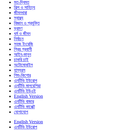
মত-দ্বিমত
শিল্প ও সাহিত্য
জীবনধারা
স্বাস্থ্য
বিজ্ঞান ও প্রযুক্তি
ভ্রমণ
ধর্ম ও জীবন
নির্বাচন
সহজ ইংরেজি
প্রিয় প্রবাসী
আইন-কানুন
চাকরি চাই
অটোমোবাইল
হাস্যরস
শিশু-কিশোর
এনটিভি ইউরোপ
এনটিভি মালয়েশিয়া
এনটিভি ইউএই
English Version
এনটিভি বাজার
এনটিভি কানেক্ট
যোগাযোগ
English Version
এনটিভি ইউরোপ