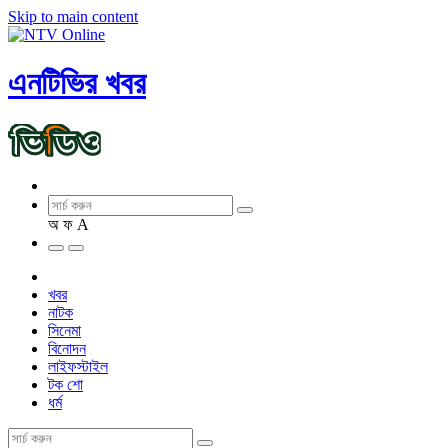
Skip to main content
এনটিভির খবর
অ
ফ
A
খবর
নাটক
সিনেমা
বিনোদন
লাইফস্টাইল
টক শো
ধর্ম