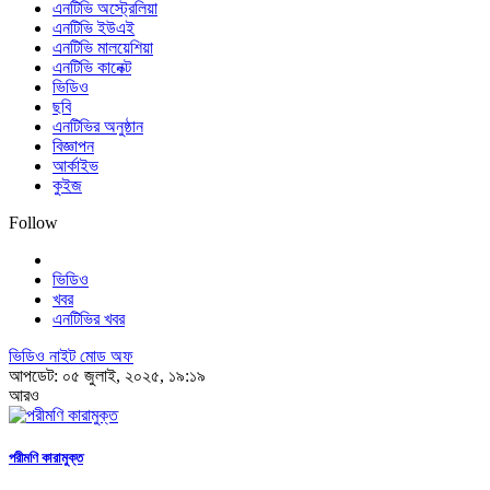
এনটিভি অস্ট্রেলিয়া
এনটিভি ইউএই
এনটিভি মালয়েশিয়া
এনটিভি কানেক্ট
ভিডিও
ছবি
এনটিভির অনুষ্ঠান
বিজ্ঞাপন
আর্কাইভ
কুইজ
Follow
ভিডিও
খবর
এনটিভির খবর
ভিডিও নাইট মোড অফ
আপডেট: ০৫ জুলাই, ২০২৫, ১৯:১৯
আরও
পরীমণি কারামুক্ত