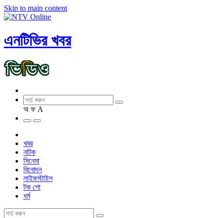
Skip to main content
এনটিভির খবর
অ
ফ
A
খবর
নাটক
সিনেমা
বিনোদন
লাইফস্টাইল
টক শো
ধর্ম