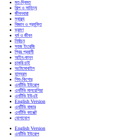
মত-দ্বিমত
শিল্প ও সাহিত্য
জীবনধারা
স্বাস্থ্য
বিজ্ঞান ও প্রযুক্তি
ভ্রমণ
ধর্ম ও জীবন
নির্বাচন
সহজ ইংরেজি
প্রিয় প্রবাসী
আইন-কানুন
চাকরি চাই
অটোমোবাইল
হাস্যরস
শিশু-কিশোর
এনটিভি ইউরোপ
এনটিভি মালয়েশিয়া
এনটিভি ইউএই
English Version
এনটিভি বাজার
এনটিভি কানেক্ট
যোগাযোগ
English Version
এনটিভি ইউরোপ