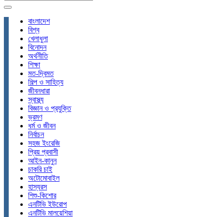
বাংলাদেশ
বিশ্ব
খেলাধুলা
বিনোদন
অর্থনীতি
শিক্ষা
মত-দ্বিমত
শিল্প ও সাহিত্য
জীবনধারা
স্বাস্থ্য
বিজ্ঞান ও প্রযুক্তি
ভ্রমণ
ধর্ম ও জীবন
নির্বাচন
সহজ ইংরেজি
প্রিয় প্রবাসী
আইন-কানুন
চাকরি চাই
অটোমোবাইল
হাস্যরস
শিশু-কিশোর
এনটিভি ইউরোপ
এনটিভি মালয়েশিয়া