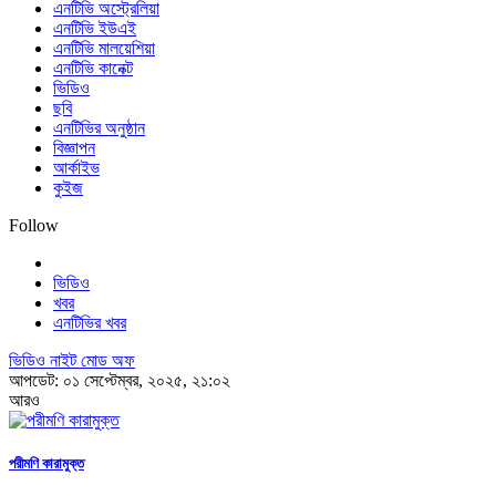
এনটিভি অস্ট্রেলিয়া
এনটিভি ইউএই
এনটিভি মালয়েশিয়া
এনটিভি কানেক্ট
ভিডিও
ছবি
এনটিভির অনুষ্ঠান
বিজ্ঞাপন
আর্কাইভ
কুইজ
Follow
ভিডিও
খবর
এনটিভির খবর
ভিডিও নাইট মোড অফ
আপডেট: ০১ সেপ্টেম্বর, ২০২৫, ২১:০২
আরও
পরীমণি কারামুক্ত