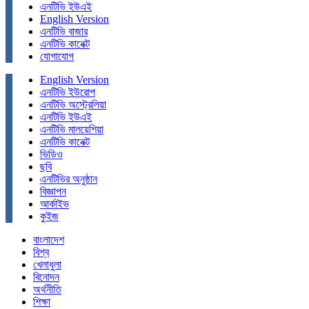
এনটিভি ইউএই
English Version
এনটিভি বাজার
এনটিভি কানেক্ট
যোগাযোগ
English Version
এনটিভি ইউরোপ
এনটিভি অস্ট্রেলিয়া
এনটিভি ইউএই
এনটিভি মালয়েশিয়া
এনটিভি কানেক্ট
ভিডিও
ছবি
এনটিভির অনুষ্ঠান
বিজ্ঞাপন
আর্কাইভ
কুইজ
বাংলাদেশ
বিশ্ব
খেলাধুলা
বিনোদন
অর্থনীতি
শিক্ষা