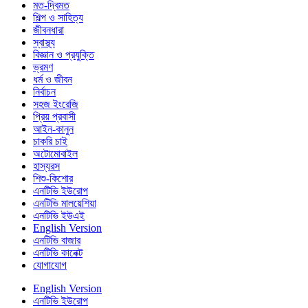
মত-দ্বিমত
শিল্প ও সাহিত্য
জীবনধারা
স্বাস্থ্য
বিজ্ঞান ও প্রযুক্তি
ভ্রমণ
ধর্ম ও জীবন
নির্বাচন
সহজ ইংরেজি
প্রিয় প্রবাসী
আইন-কানুন
চাকরি চাই
অটোমোবাইল
হাস্যরস
শিশু-কিশোর
এনটিভি ইউরোপ
এনটিভি মালয়েশিয়া
এনটিভি ইউএই
English Version
এনটিভি বাজার
এনটিভি কানেক্ট
যোগাযোগ
English Version
এনটিভি ইউরোপ