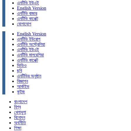
এনটিভি ইউএই
English Version
এনটিভি বাজার
এনটিভি কানেক্ট
যোগাযোগ
English Version
এনটিভি ইউরোপ
এনটিভি অস্ট্রেলিয়া
এনটিভি ইউএই
এনটিভি মালয়েশিয়া
এনটিভি কানেক্ট
ভিডিও
ছবি
এনটিভির অনুষ্ঠান
বিজ্ঞাপন
আর্কাইভ
কুইজ
বাংলাদেশ
বিশ্ব
খেলাধুলা
বিনোদন
অর্থনীতি
শিক্ষা