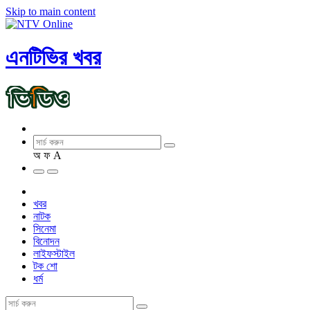
Skip to main content
এনটিভির খবর
অ
ফ
A
খবর
নাটক
সিনেমা
বিনোদন
লাইফস্টাইল
টক শো
ধর্ম