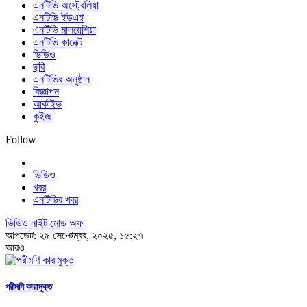
এনটিভি অস্ট্রেলিয়া
এনটিভি ইউএই
এনটিভি মালয়েশিয়া
এনটিভি কানেক্ট
ভিডিও
ছবি
এনটিভির অনুষ্ঠান
বিজ্ঞাপন
আর্কাইভ
কুইজ
Follow
ভিডিও
খবর
এনটিভির খবর
ভিডিও নাইট মোড অফ
আপডেট: ২৯ সেপ্টেম্বর, ২০২৫, ১৫:২৭
আরও
পরীমণি কারামুক্ত