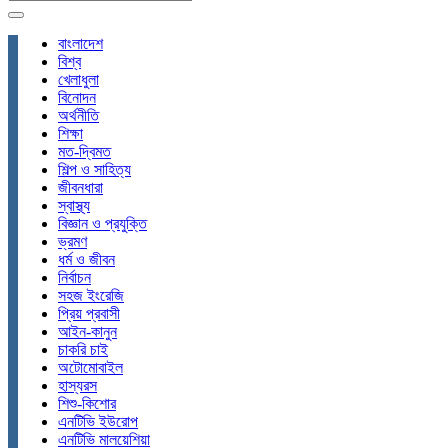
বাংলাদেশ
বিশ্ব
খেলাধুলা
বিনোদন
অর্থনীতি
শিক্ষা
মত-দ্বিমত
শিল্প ও সাহিত্য
জীবনধারা
স্বাস্থ্য
বিজ্ঞান ও প্রযুক্তি
ভ্রমণ
ধর্ম ও জীবন
নির্বাচন
সহজ ইংরেজি
প্রিয় প্রবাসী
আইন-কানুন
চাকরি চাই
অটোমোবাইল
হাস্যরস
শিশু-কিশোর
এনটিভি ইউরোপ
এনটিভি মালয়েশিয়া