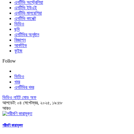
এনটিভি অস্ট্রেলিয়া
এনটিভি ইউএই
এনটিভি মালয়েশিয়া
এনটিভি কানেক্ট
ভিডিও
ছবি
এনটিভির অনুষ্ঠান
বিজ্ঞাপন
আর্কাইভ
কুইজ
Follow
ভিডিও
খবর
এনটিভির খবর
ভিডিও নাইট মোড অফ
আপডেট: ০৪ সেপ্টেম্বর, ২০২৫, ১৯:৫৮
আরও
পরীমণি কারামুক্ত