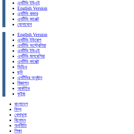
এনটিভি ইউএই
English Version
এনটিভি বাজার
এনটিভি কানেক্ট
যোগাযোগ
English Version
এনটিভি ইউরোপ
এনটিভি অস্ট্রেলিয়া
এনটিভি ইউএই
এনটিভি মালয়েশিয়া
এনটিভি কানেক্ট
ভিডিও
ছবি
এনটিভির অনুষ্ঠান
বিজ্ঞাপন
আর্কাইভ
কুইজ
বাংলাদেশ
বিশ্ব
খেলাধুলা
বিনোদন
অর্থনীতি
শিক্ষা