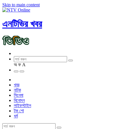
Skip to main content
এনটিভির খবর
অ
ফ
A
খবর
নাটক
সিনেমা
বিনোদন
লাইফস্টাইল
টক শো
ধর্ম