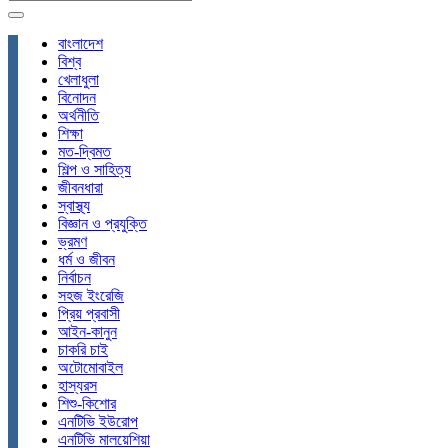
বাংলাদেশ
বিশ্ব
খেলাধুলা
বিনোদন
অর্থনীতি
শিক্ষা
মত-দ্বিমত
শিল্প ও সাহিত্য
জীবনধারা
স্বাস্থ্য
বিজ্ঞান ও প্রযুক্তি
ভ্রমণ
ধর্ম ও জীবন
নির্বাচন
সহজ ইংরেজি
প্রিয় প্রবাসী
আইন-কানুন
চাকরি চাই
অটোমোবাইল
হাস্যরস
শিশু-কিশোর
এনটিভি ইউরোপ
এনটিভি মালয়েশিয়া