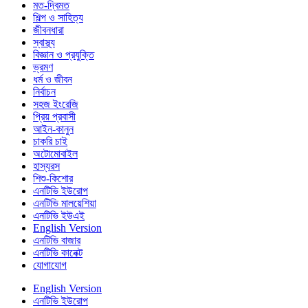
মত-দ্বিমত
শিল্প ও সাহিত্য
জীবনধারা
স্বাস্থ্য
বিজ্ঞান ও প্রযুক্তি
ভ্রমণ
ধর্ম ও জীবন
নির্বাচন
সহজ ইংরেজি
প্রিয় প্রবাসী
আইন-কানুন
চাকরি চাই
অটোমোবাইল
হাস্যরস
শিশু-কিশোর
এনটিভি ইউরোপ
এনটিভি মালয়েশিয়া
এনটিভি ইউএই
English Version
এনটিভি বাজার
এনটিভি কানেক্ট
যোগাযোগ
English Version
এনটিভি ইউরোপ