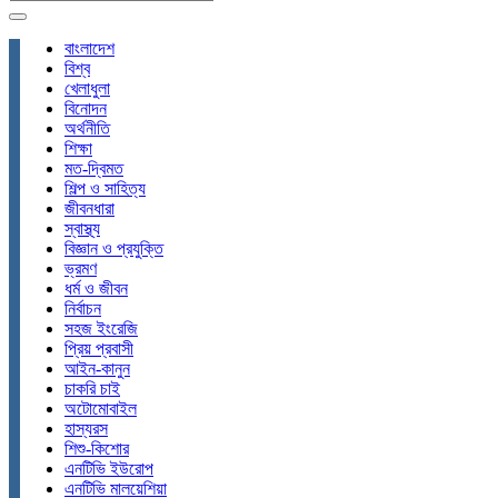
বাংলাদেশ
বিশ্ব
খেলাধুলা
বিনোদন
অর্থনীতি
শিক্ষা
মত-দ্বিমত
শিল্প ও সাহিত্য
জীবনধারা
স্বাস্থ্য
বিজ্ঞান ও প্রযুক্তি
ভ্রমণ
ধর্ম ও জীবন
নির্বাচন
সহজ ইংরেজি
প্রিয় প্রবাসী
আইন-কানুন
চাকরি চাই
অটোমোবাইল
হাস্যরস
শিশু-কিশোর
এনটিভি ইউরোপ
এনটিভি মালয়েশিয়া