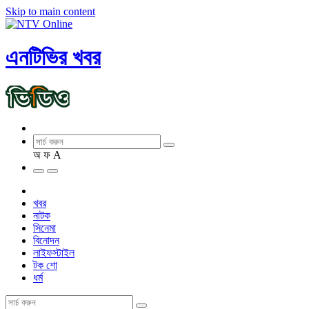
Skip to main content
এনটিভির খবর
অ
ফ
A
খবর
নাটক
সিনেমা
বিনোদন
লাইফস্টাইল
টক শো
ধর্ম