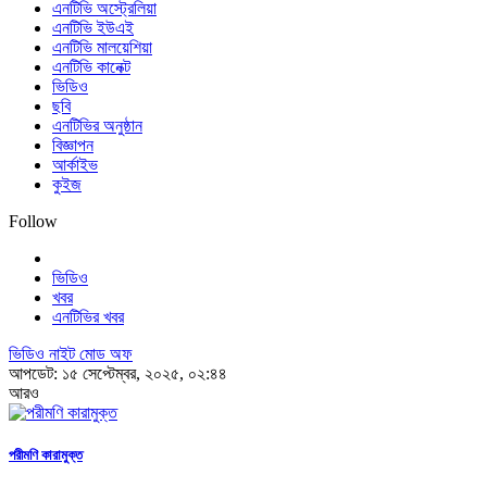
এনটিভি অস্ট্রেলিয়া
এনটিভি ইউএই
এনটিভি মালয়েশিয়া
এনটিভি কানেক্ট
ভিডিও
ছবি
এনটিভির অনুষ্ঠান
বিজ্ঞাপন
আর্কাইভ
কুইজ
Follow
ভিডিও
খবর
এনটিভির খবর
ভিডিও নাইট মোড অফ
আপডেট: ১৫ সেপ্টেম্বর, ২০২৫, ০২:৪৪
আরও
পরীমণি কারামুক্ত