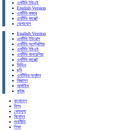
এনটিভি ইউএই
English Version
এনটিভি বাজার
এনটিভি কানেক্ট
যোগাযোগ
English Version
এনটিভি ইউরোপ
এনটিভি অস্ট্রেলিয়া
এনটিভি ইউএই
এনটিভি মালয়েশিয়া
এনটিভি কানেক্ট
ভিডিও
ছবি
এনটিভির অনুষ্ঠান
বিজ্ঞাপন
আর্কাইভ
কুইজ
বাংলাদেশ
বিশ্ব
খেলাধুলা
বিনোদন
অর্থনীতি
শিক্ষা