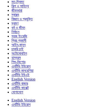
মত-দ্বিমত
শিল্প ও সাহিত্য
জীবনধারা
স্বাস্থ্য
বিজ্ঞান ও প্রযুক্তি
ভ্রমণ
ধর্ম ও জীবন
নির্বাচন
সহজ ইংরেজি
প্রিয় প্রবাসী
আইন-কানুন
চাকরি চাই
অটোমোবাইল
হাস্যরস
শিশু-কিশোর
এনটিভি ইউরোপ
এনটিভি মালয়েশিয়া
এনটিভি ইউএই
English Version
এনটিভি বাজার
এনটিভি কানেক্ট
যোগাযোগ
English Version
এনটিভি ইউরোপ